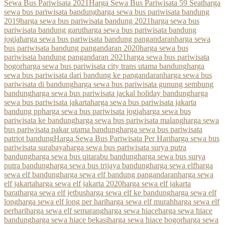
Sewa Bus Pariwisata 2021
Harga Sewa Bus Pariwisata 59 Seat
harga
sewa bus pariwisata bandung
harga sewa bus pariwisata bandung
2019
harga sewa bus pariwisata bandung 2021
harga sewa bus
pariwisata bandung garut
harga sewa bus pariwisata bandung
jogja
harga sewa bus pariwisata bandung pangandaran
harga sewa
bus pariwisata bandung pangandaran 2020
harga sewa bus
pariwisata bandung pangandaran 2021
harga sewa bus pariwisata
bogor
harga sewa bus pariwisata city trans utama bandung
harga
sewa bus pariwisata dari bandung ke pangandaran
harga sewa bus
pariwisata di bandung
harga sewa bus pariwisata gunung sembung
bandung
harga sewa bus pariwisata jackal holiday bandung
harga
sewa bus pariwisata jakarta
harga sewa bus pariwisata jakarta
bandung pp
harga sewa bus pariwisata jogja
harga sewa bus
pariwisata ke bandung
harga sewa bus pariwisata malang
harga sewa
bus pariwisata pakar utama bandung
harga sewa bus pariwisata
patriot bandung
Harga Sewa Bus Pariwisata Per Hari
harga sewa bus
pariwisata surabaya
harga sewa bus pariwisata surya putra
bandung
harga sewa bus qitarabu bandung
harga sewa bus surya
putra bandung
harga sewa bus trijaya bandung
harga sewa elf
harga
sewa elf bandung
harga sewa elf bandung pangandaran
harga sewa
elf jakarta
harga sewa elf jakarta 2020
harga sewa elf jakarta
barat
harga sewa elf jetbus
harga sewa elf ke bandung
harga sewa elf
long
harga sewa elf long per hari
harga sewa elf murah
harga sewa elf
perhari
harga sewa elf semarang
harga sewa hiace
harga sewa hiace
bandung
harga sewa hiace bekasi
harga sewa hiace bogor
harga sewa