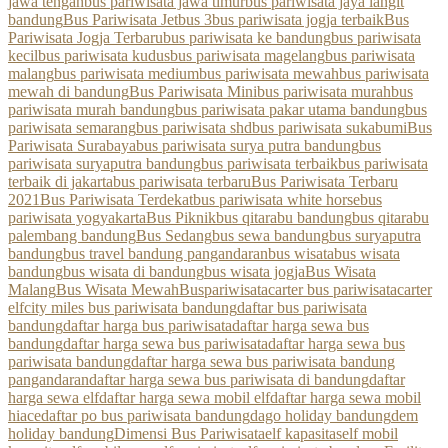
jawa tengah
bus pariwisata jawa timur
bus pariwisata jaya langit
bandung
Bus Pariwisata Jetbus 3
bus pariwisata jogja terbaik
Bus
Pariwisata Jogja Terbaru
bus pariwisata ke bandung
bus pariwisata
kecil
bus pariwisata kudus
bus pariwisata magelang
bus pariwisata
malang
bus pariwisata medium
bus pariwisata mewah
bus pariwisata
mewah di bandung
Bus Pariwisata Mini
bus pariwisata murah
bus
pariwisata murah bandung
bus pariwisata pakar utama bandung
bus
pariwisata semarang
bus pariwisata shd
bus pariwisata sukabumi
Bus
Pariwisata Surabaya
bus pariwisata surya putra bandung
bus
pariwisata suryaputra bandung
bus pariwisata terbaik
bus pariwisata
terbaik di jakarta
bus pariwisata terbaru
Bus Pariwisata Terbaru
2021
Bus Pariwisata Terdekat
bus pariwisata white horse
bus
pariwisata yogyakarta
Bus Piknik
bus qitarabu bandung
bus qitarabu
palembang bandung
Bus Sedang
bus sewa bandung
bus suryaputra
bandung
bus travel bandung pangandaran
bus wisata
bus wisata
bandung
bus wisata di bandung
bus wisata jogja
Bus Wisata
Malang
Bus Wisata Mewah
Buspariwisata
carter bus pariwisata
carter
elf
city miles bus pariwisata bandung
daftar bus pariwisata
bandung
daftar harga bus pariwisata
daftar harga sewa bus
bandung
daftar harga sewa bus pariwisata
daftar harga sewa bus
pariwisata bandung
daftar harga sewa bus pariwisata bandung
pangandaran
daftar harga sewa bus pariwisata di bandung
daftar
harga sewa elf
daftar harga sewa mobil elf
daftar harga sewa mobil
hiace
daftar po bus pariwisata bandung
dago holiday bandung
dem
holiday bandung
Dimensi Bus Pariwisata
elf kapasitas
elf mobil