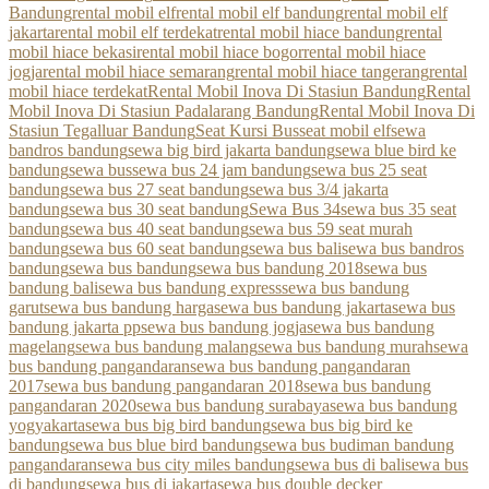
Bandung
rental mobil elf
rental mobil elf bandung
rental mobil elf
jakarta
rental mobil elf terdekat
rental mobil hiace bandung
rental
mobil hiace bekasi
rental mobil hiace bogor
rental mobil hiace
jogja
rental mobil hiace semarang
rental mobil hiace tangerang
rental
mobil hiace terdekat
Rental Mobil Inova Di Stasiun Bandung
Rental
Mobil Inova Di Stasiun Padalarang Bandung
Rental Mobil Inova Di
Stasiun Tegalluar Bandung
Seat Kursi Bus
seat mobil elf
sewa
bandros bandung
sewa big bird jakarta bandung
sewa blue bird ke
bandung
sewa bus
sewa bus 24 jam bandung
sewa bus 25 seat
bandung
sewa bus 27 seat bandung
sewa bus 3/4 jakarta
bandung
sewa bus 30 seat bandung
Sewa Bus 34
sewa bus 35 seat
bandung
sewa bus 40 seat bandung
sewa bus 59 seat murah
bandung
sewa bus 60 seat bandung
sewa bus bali
sewa bus bandros
bandung
sewa bus bandung
sewa bus bandung 2018
sewa bus
bandung bali
sewa bus bandung express
sewa bus bandung
garut
sewa bus bandung harga
sewa bus bandung jakarta
sewa bus
bandung jakarta pp
sewa bus bandung jogja
sewa bus bandung
magelang
sewa bus bandung malang
sewa bus bandung murah
sewa
bus bandung pangandaran
sewa bus bandung pangandaran
2017
sewa bus bandung pangandaran 2018
sewa bus bandung
pangandaran 2020
sewa bus bandung surabaya
sewa bus bandung
yogyakarta
sewa bus big bird bandung
sewa bus big bird ke
bandung
sewa bus blue bird bandung
sewa bus budiman bandung
pangandaran
sewa bus city miles bandung
sewa bus di bali
sewa bus
di bandung
sewa bus di jakarta
sewa bus double decker