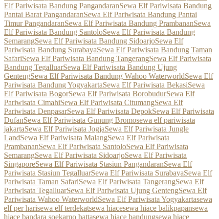
Elf Pariwisata Bandung Pangandaran
Sewa Elf Pariwisata Bandung
Pantai Barat Pangandaran
Sewa Elf Pariwisata Bandung Pantai
Timur Pangandaran
Sewa Elf Pariwisata Bandung Prambanan
Sewa
Elf Pariwisata Bandung Santolo
Sewa Elf Pariwisata Bandung
Semarang
Sewa Elf Pariwisata Bandung Sidoarjo
Sewa Elf
Pariwisata Bandung Surabaya
Sewa Elf Pariwisata Bandung Taman
Safari
Sewa Elf Pariwisata Bandung Tangerang
Sewa Elf Pariwisata
Bandung Tegalluar
Sewa Elf Pariwisata Bandung Ujung
Genteng
Sewa Elf Pariwisata Bandung Wahoo Waterworld
Sewa Elf
Pariwisata Bandung Yogyakarta
Sewa Elf Pariwisata Bekasi
Sewa
Elf Pariwisata Bogor
Sewa Elf Pariwisata Borobudur
Sewa Elf
Pariwisata Cimahi
Sewa Elf Pariwisata Citumang
Sewa Elf
Pariwisata Denpasar
Sewa Elf Pariwisata Depok
Sewa Elf Pariwisata
Dufan
Sewa Elf Pariwisata Gunung Bromo
sewa elf pariwisata
jakarta
Sewa Elf Pariwisata Jogja
Sewa Elf Pariwisata Jungle
Land
Sewa Elf Pariwisata Malang
Sewa Elf Pariwisata
Prambanan
Sewa Elf Pariwisata Santolo
Sewa Elf Pariwisata
Semarang
Sewa Elf Pariwisata Sidoarjo
Sewa Elf Pariwisata
Singapore
Sewa Elf Pariwisata Stasiun Pangandaran
Sewa Elf
Pariwisata Stasiun Tegalluar
Sewa Elf Pariwisata Surabaya
Sewa Elf
Pariwisata Taman Safari
Sewa Elf Pariwisata Tangerang
Sewa Elf
Pariwisata Tegalluar
Sewa Elf Pariwisata Ujung Genteng
Sewa Elf
Pariwisata Wahoo Waterworld
Sewa Elf Pariwisata Yogyakarta
sewa
elf per hari
sewa elf terdekat
sewa hiace
sewa hiace balikpapan
sewa
hiace bandara soekarno hatta
sewa hiace bandung
sewa hiace