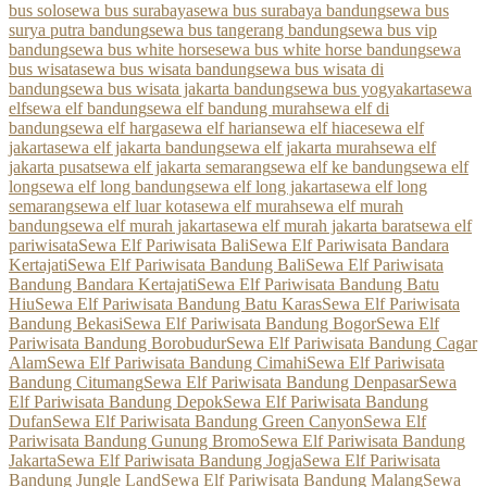
bus solo
sewa bus surabaya
sewa bus surabaya bandung
sewa bus
surya putra bandung
sewa bus tangerang bandung
sewa bus vip
bandung
sewa bus white horse
sewa bus white horse bandung
sewa
bus wisata
sewa bus wisata bandung
sewa bus wisata di
bandung
sewa bus wisata jakarta bandung
sewa bus yogyakarta
sewa
elf
sewa elf bandung
sewa elf bandung murah
sewa elf di
bandung
sewa elf harga
sewa elf harian
sewa elf hiace
sewa elf
jakarta
sewa elf jakarta bandung
sewa elf jakarta murah
sewa elf
jakarta pusat
sewa elf jakarta semarang
sewa elf ke bandung
sewa elf
long
sewa elf long bandung
sewa elf long jakarta
sewa elf long
semarang
sewa elf luar kota
sewa elf murah
sewa elf murah
bandung
sewa elf murah jakarta
sewa elf murah jakarta barat
sewa elf
pariwisata
Sewa Elf Pariwisata Bali
Sewa Elf Pariwisata Bandara
Kertajati
Sewa Elf Pariwisata Bandung Bali
Sewa Elf Pariwisata
Bandung Bandara Kertajati
Sewa Elf Pariwisata Bandung Batu
Hiu
Sewa Elf Pariwisata Bandung Batu Karas
Sewa Elf Pariwisata
Bandung Bekasi
Sewa Elf Pariwisata Bandung Bogor
Sewa Elf
Pariwisata Bandung Borobudur
Sewa Elf Pariwisata Bandung Cagar
Alam
Sewa Elf Pariwisata Bandung Cimahi
Sewa Elf Pariwisata
Bandung Citumang
Sewa Elf Pariwisata Bandung Denpasar
Sewa
Elf Pariwisata Bandung Depok
Sewa Elf Pariwisata Bandung
Dufan
Sewa Elf Pariwisata Bandung Green Canyon
Sewa Elf
Pariwisata Bandung Gunung Bromo
Sewa Elf Pariwisata Bandung
Jakarta
Sewa Elf Pariwisata Bandung Jogja
Sewa Elf Pariwisata
Bandung Jungle Land
Sewa Elf Pariwisata Bandung Malang
Sewa