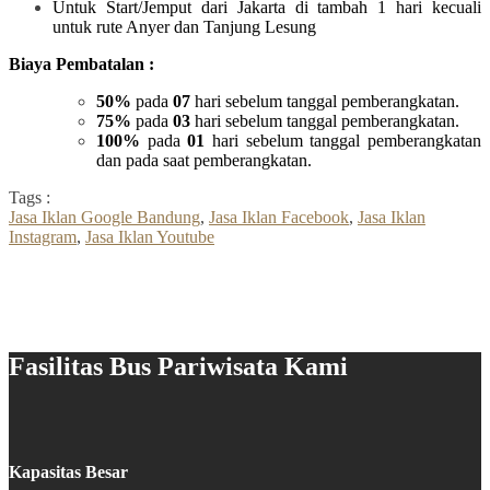
Untuk Start/Jemput dari Jakarta di tambah 1 hari kecuali
untuk rute Anyer dan Tanjung Lesung
Biaya Pembatalan :
50%
pada
07
hari sebelum tanggal pemberangkatan.
75%
pada
03
hari sebelum tanggal pemberangkatan.
100%
pada
01
hari sebelum tanggal pemberangkatan
dan pada saat pemberangkatan.
Tags :
Jasa Iklan Google Bandung
,
Jasa Iklan Facebook
,
Jasa Iklan
Instagram
,
Jasa Iklan Youtube
Fasilitas Bus Pariwisata Kami
Kapasitas Besar