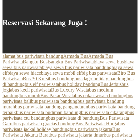
Reservasi Sekarang Juga !
alamat bus pariwisata bandung
Armada Bus
Armada Bus
Pariwisata
Bangku Bus
Bangku Bus Pariwisata
biaya sewa bus
biaya
sewa bus pariwisata
biaya sewa bus pariwisata bandung
biaya sewa
elf
biaya sewa hiace
biaya sewa mobil elf
big bus pariwisata
Biro Bus
Pariwisata
Bus 30 Kursi
bus bandung
bus dago holiday bandung
bus
di bandung
bus elf pariwisata
bus holiday bandung
Bus Jetbus
bus
jogja
bus kecil pariwisata
Bus Luxury Wisata
bus medium
bandung
bus murah
Bus Pakar Wisata
bus pakar wisata bandung
bus
pariwisata bali
bus pariwisata bandung
bus pariwisata bandung
murah
bus pariwisata bandung pangandaran
bus pariwisata bandung
terbaik
bus pariwisata budiman bandung
bus pariwisata cikarang
bus
pariwisata ctu bandung
bus pariwisata di bandung
Bus Pariwisata
Garut
bus pariwisata gracias bandung
Bus Pariwisata Harga
bus
pariwisata jackal holiday bandung
bus pariwisata jakarta
Bus
Pariwisata Jakarta Barat
bus pariwisata jakarta timur
bus pariwisata