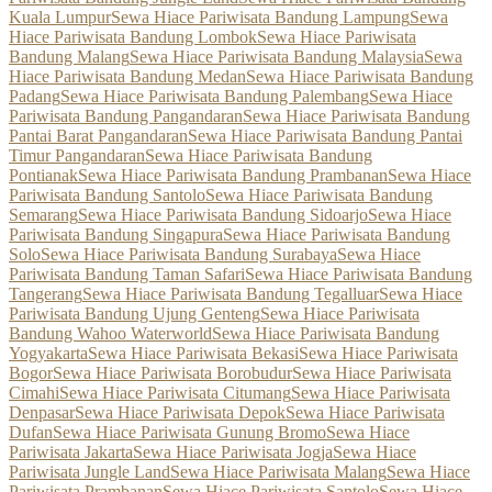
Kuala Lumpur
Sewa Hiace Pariwisata Bandung Lampung
Sewa
Hiace Pariwisata Bandung Lombok
Sewa Hiace Pariwisata
Bandung Malang
Sewa Hiace Pariwisata Bandung Malaysia
Sewa
Hiace Pariwisata Bandung Medan
Sewa Hiace Pariwisata Bandung
Padang
Sewa Hiace Pariwisata Bandung Palembang
Sewa Hiace
Pariwisata Bandung Pangandaran
Sewa Hiace Pariwisata Bandung
Pantai Barat Pangandaran
Sewa Hiace Pariwisata Bandung Pantai
Timur Pangandaran
Sewa Hiace Pariwisata Bandung
Pontianak
Sewa Hiace Pariwisata Bandung Prambanan
Sewa Hiace
Pariwisata Bandung Santolo
Sewa Hiace Pariwisata Bandung
Semarang
Sewa Hiace Pariwisata Bandung Sidoarjo
Sewa Hiace
Pariwisata Bandung Singapura
Sewa Hiace Pariwisata Bandung
Solo
Sewa Hiace Pariwisata Bandung Surabaya
Sewa Hiace
Pariwisata Bandung Taman Safari
Sewa Hiace Pariwisata Bandung
Tangerang
Sewa Hiace Pariwisata Bandung Tegalluar
Sewa Hiace
Pariwisata Bandung Ujung Genteng
Sewa Hiace Pariwisata
Bandung Wahoo Waterworld
Sewa Hiace Pariwisata Bandung
Yogyakarta
Sewa Hiace Pariwisata Bekasi
Sewa Hiace Pariwisata
Bogor
Sewa Hiace Pariwisata Borobudur
Sewa Hiace Pariwisata
Cimahi
Sewa Hiace Pariwisata Citumang
Sewa Hiace Pariwisata
Denpasar
Sewa Hiace Pariwisata Depok
Sewa Hiace Pariwisata
Dufan
Sewa Hiace Pariwisata Gunung Bromo
Sewa Hiace
Pariwisata Jakarta
Sewa Hiace Pariwisata Jogja
Sewa Hiace
Pariwisata Jungle Land
Sewa Hiace Pariwisata Malang
Sewa Hiace
Pariwisata Prambanan
Sewa Hiace Pariwisata Santolo
Sewa Hiace