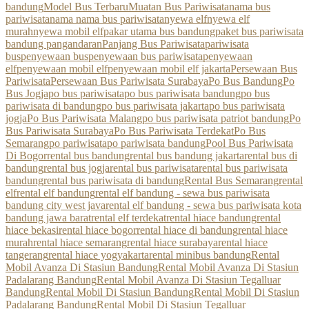
bandung
Model Bus Terbaru
Muatan Bus Pariwisata
nama bus
pariwisata
nama nama bus pariwisata
nyewa elf
nyewa elf
murah
nyewa mobil elf
pakar utama bus bandung
paket bus pariwisata
bandung pangandaran
Panjang Bus Pariwisata
pariwisata
bus
penyewaan bus
penyewaan bus pariwisata
penyewaan
elf
penyewaan mobil elf
penyewaan mobil elf jakarta
Persewaan Bus
Pariwisata
Persewaan Bus Pariwisata Surabaya
Po Bus Bandung
Po
Bus Jogja
po bus pariwisata
po bus pariwisata bandung
po bus
pariwisata di bandung
po bus pariwisata jakarta
po bus pariwisata
jogja
Po Bus Pariwisata Malang
po bus pariwisata patriot bandung
Po
Bus Pariwisata Surabaya
Po Bus Pariwisata Terdekat
Po Bus
Semarang
po pariwisata
po pariwisata bandung
Pool Bus Pariwisata
Di Bogor
rental bus bandung
rental bus bandung jakarta
rental bus di
bandung
rental bus jogja
rental bus pariwisata
rental bus pariwisata
bandung
rental bus pariwisata di bandung
Rental Bus Semarang
rental
elf
rental elf bandung
rental elf bandung - sewa bus pariwisata
bandung city west java
rental elf bandung - sewa bus pariwisata kota
bandung jawa barat
rental elf terdekat
rental hiace bandung
rental
hiace bekasi
rental hiace bogor
rental hiace di bandung
rental hiace
murah
rental hiace semarang
rental hiace surabaya
rental hiace
tangerang
rental hiace yogyakarta
rental minibus bandung
Rental
Mobil Avanza Di Stasiun Bandung
Rental Mobil Avanza Di Stasiun
Padalarang Bandung
Rental Mobil Avanza Di Stasiun Tegalluar
Bandung
Rental Mobil Di Stasiun Bandung
Rental Mobil Di Stasiun
Padalarang Bandung
Rental Mobil Di Stasiun Tegalluar