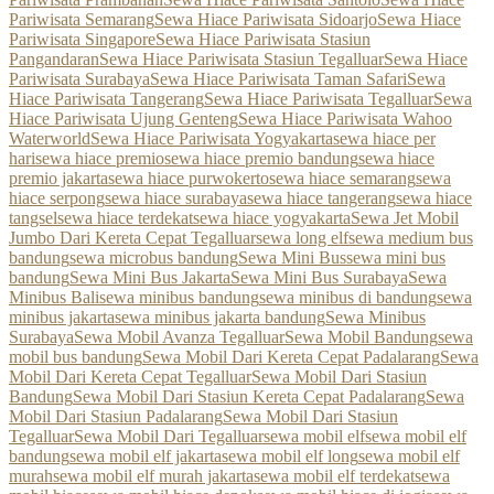
Pariwisata Semarang
Sewa Hiace Pariwisata Sidoarjo
Sewa Hiace
Pariwisata Singapore
Sewa Hiace Pariwisata Stasiun
Pangandaran
Sewa Hiace Pariwisata Stasiun Tegalluar
Sewa Hiace
Pariwisata Surabaya
Sewa Hiace Pariwisata Taman Safari
Sewa
Hiace Pariwisata Tangerang
Sewa Hiace Pariwisata Tegalluar
Sewa
Hiace Pariwisata Ujung Genteng
Sewa Hiace Pariwisata Wahoo
Waterworld
Sewa Hiace Pariwisata Yogyakarta
sewa hiace per
hari
sewa hiace premio
sewa hiace premio bandung
sewa hiace
premio jakarta
sewa hiace purwokerto
sewa hiace semarang
sewa
hiace serpong
sewa hiace surabaya
sewa hiace tangerang
sewa hiace
tangsel
sewa hiace terdekat
sewa hiace yogyakarta
Sewa Jet Mobil
Jumbo Dari Kereta Cepat Tegalluar
sewa long elf
sewa medium bus
bandung
sewa microbus bandung
Sewa Mini Bus
sewa mini bus
bandung
Sewa Mini Bus Jakarta
Sewa Mini Bus Surabaya
Sewa
Minibus Bali
sewa minibus bandung
sewa minibus di bandung
sewa
minibus jakarta
sewa minibus jakarta bandung
Sewa Minibus
Surabaya
Sewa Mobil Avanza Tegalluar
Sewa Mobil Bandung
sewa
mobil bus bandung
Sewa Mobil Dari Kereta Cepat Padalarang
Sewa
Mobil Dari Kereta Cepat Tegalluar
Sewa Mobil Dari Stasiun
Bandung
Sewa Mobil Dari Stasiun Kereta Cepat Padalarang
Sewa
Mobil Dari Stasiun Padalarang
Sewa Mobil Dari Stasiun
Tegalluar
Sewa Mobil Dari Tegalluar
sewa mobil elf
sewa mobil elf
bandung
sewa mobil elf jakarta
sewa mobil elf long
sewa mobil elf
murah
sewa mobil elf murah jakarta
sewa mobil elf terdekat
sewa