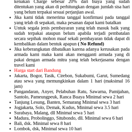
kenakan Charge sebesar 20% dari biaya yang sudah
ditentukan yang akan di perhitungkan dengan jumlah sisa hari
yang belum terpakai sesuai perjanjian awal.
Jika kami tidak menerima tanggal konfirmasi pada tanggal
yang telah di sepakati, maka pesanan dapat kami batalkan
Untuk segala jenis pembayaran yang telah masuk baik yang
sudah terpakai ataupun belum apabila terjadi pembatalan
secara sepihak mohon maaf sekali pembayaran tidak dapat di
kembalikan dalam bentuk apapun
( No Refund)
Jika keberangkatan dibatalkan karena adanya kerusakan pada
armada kami maka kami akan mengganti armada yang di
pakai dengan armada mitra yang telah bekerjasama dengan
travel kami
Harga start dari Bandung
Jakarta, Bogor, Tasik, Cirebon, Sukabumi, Garut, Sumedang
atau sewa yang memungkinkan dalam 1 hari (maksimal 16
jam)
Pangandaran, Anyer, Pelabuhan Ratu, Sawarna, Pamijahan,
Santolo, Pameungpeuk, Ranca Buaya Minimal sewa 2 hari
Tanjung Lesung, Banten, Semarang Minimal sewa 3 hari
Jogjakarta, Solo, Demak, Kudus, Minimal sewa 3.5 hari
Surabaya, Malang, dll Minimal sewa 5 hari
Madura, Probolinggo, Situbondo, dll. Minimal sewa 6 hari
Bali, dsk. Minimal sewa 8 hari
Lombok, dsk, Minimal sewa 10 hari