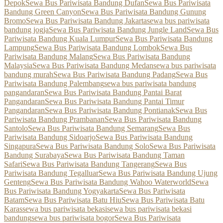
Depok
Sewa Bus Pariwisata Bandung Dufan
Sewa Bus Pariwisata
Bandung Green Canyon
Sewa Bus Pariwisata Bandung Gunung
Bromo
Sewa Bus Pariwisata Bandung Jakarta
sewa bus pariwisata
bandung jogja
Sewa Bus Pariwisata Bandung Jungle Land
Sewa Bus
Pariwisata Bandung Kuala Lumpur
Sewa Bus Pariwisata Bandung
Lampung
Sewa Bus Pariwisata Bandung Lombok
Sewa Bus
Pariwisata Bandung Malang
Sewa Bus Pariwisata Bandung
Malaysia
Sewa Bus Pariwisata Bandung Medan
sewa bus pariwisata
bandung murah
Sewa Bus Pariwisata Bandung Padang
Sewa Bus
Pariwisata Bandung Palembang
sewa bus pariwisata bandung
pangandaran
Sewa Bus Pariwisata Bandung Pantai Barat
Pangandaran
Sewa Bus Pariwisata Bandung Pantai Timur
Pangandaran
Sewa Bus Pariwisata Bandung Pontianak
Sewa Bus
Pariwisata Bandung Prambanan
Sewa Bus Pariwisata Bandung
Santolo
Sewa Bus Pariwisata Bandung Semarang
Sewa Bus
Pariwisata Bandung Sidoarjo
Sewa Bus Pariwisata Bandung
Singapura
Sewa Bus Pariwisata Bandung Solo
Sewa Bus Pariwisata
Bandung Surabaya
Sewa Bus Pariwisata Bandung Taman
Safari
Sewa Bus Pariwisata Bandung Tangerang
Sewa Bus
Pariwisata Bandung Tegalluar
Sewa Bus Pariwisata Bandung Ujung
Genteng
Sewa Bus Pariwisata Bandung Wahoo Waterworld
Sewa
Bus Pariwisata Bandung Yogyakarta
Sewa Bus Pariwisata
Batam
Sewa Bus Pariwisata Batu Hiu
Sewa Bus Pariwisata Batu
Karas
sewa bus pariwisata bekasi
sewa bus pariwisata bekasi
bandung
sewa bus pariwisata bogor
Sewa Bus Pariwisata