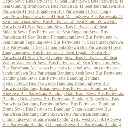
Depok
Sewa Bus Pariwisata 41 Seat Dufan
Sewa Bus Pariwisata 41
Seat Gunung Bromo
Sewa Bus Pariwisata 41 Seat Jakarta
Sewa Bus
Pariwisata 41 Seat Jogja
Sewa Bus Pariwisata 41 Seat Jungle
Land
Sewa Bus Pariwisata 41 Seat Malang
Sewa Bus Pariwisata 41
Seat Prambanan
Sewa Bus Pariwisata 41 Seat Santolo
Sewa Bus
Pariwisata 41 Seat Semarang
Sewa Bus Pariwisata 41 Seat
Sidoarjo
Sewa Bus Pariwisata 41 Seat Singapore
Sewa Bus
Pariwisata 41 Seat Stasiun Pangandaran
Sewa Bus Pariwisata 41
Seat Stasiun Tegalluar
Sewa Bus Pariwisata 41 Seat Surabaya
Sewa
Bus Pariwisata 41 Seat Taman Safari
Sewa Bus Pariwisata 41 Seat
Tangerang
Sewa Bus Pariwisata 41 Seat Tegalluar
Sewa Bus
Pariwisata 41 Seat Ujung Genteng
Sewa Bus Pariwisata 41 Seat
Wahoo Waterworld
Sewa Bus Pariwisata 41 Seat Yogyakarta
Sewa
Bus Pariwisata Aceh
sewa bus pariwisata bali
sewa bus pariwisata
bandung
Sewa Bus Pariwisata Bandung Aceh
Sewa Bus Pariwisata
Bandung Bali
Sewa Bus Pariwisata Bandung Bandara
Kertajati
Sewa Bus Pariwisata Bandung Bandung
Sewa Bus
Pariwisata Bandung Batam
Sewa Bus Pariwisata Bandung Batu
Hiu
Sewa Bus Pariwisata Bandung Batu Karas
Sewa Bus Pariwisata
Bandung Bekasi
Sewa Bus Pariwisata Bandung Bogor
Sewa Bus
Pariwisata Bandung Borobudur
Sewa Bus Pariwisata Bandung
Brunei
Sewa Bus Pariwisata Bandung Cagar Alam
Sewa Bus
Pariwisata Bandung Cimahi
Sewa Bus Pariwisata Bandung
Citumang
sewa bus pariwisata bandung city west java 40191
Sewa
Bus Pariwisata Bandung Denpasar
Sewa Bus Pariwisata Bandung