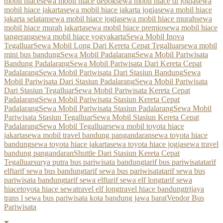
mobil hiace
sewa mobil hiace depok
sewa mobil hiace di jogja
sewa
mobil hiace jakarta
sewa mobil hiace jakarta jogja
sewa mobil hiace
jakarta selatan
sewa mobil hiace jogja
sewa mobil hiace murah
sewa
mobil hiace murah jakarta
sewa mobil hiace premio
sewa mobil hiace
tangerang
sewa mobil hiace yogyakarta
Sewa Mobil Inova
Tegalluar
Sewa Mobil Long Dari Kereta Cepat Tegalluar
sewa mobil
mini bus bandung
Sewa Mobil Padalarang
Sewa Mobil Pariwisata
Bandung Padalarang
Sewa Mobil Pariwisata Dari Kereta Cepat
Padalarang
Sewa Mobil Pariwisata Dari Stasiun Bandung
Sewa
Mobil Pariwisata Dari Stasiun Padalarang
Sewa Mobil Pariwisata
Dari Stasiun Tegalluar
Sewa Mobil Pariwisata Kereta Cepat
Padalarang
Sewa Mobil Pariwisata Stasiun Kereta Cepat
Padalarang
Sewa Mobil Pariwisata Stasiun Padalarang
Sewa Mobil
Pariwisata Stasiun Tegalluar
Sewa Mobil Stasiun Kereta Cepat
Padalarang
Sewa Mobil Tegalluar
sewa mobil toyota hiace
jakarta
sewa mobil travel bandung pangandaran
sewa toyota hiace
bandung
sewa toyota hiace jakarta
sewa toyota hiace jogja
sewa travel
bandung pangandaran
Shuttle Dari Stasiun Kereta Cepat
Tegalluar
surya putra bus pariwisata bandung
tarif bus pariwisata
tarif
elf
tarif sewa bus bandung
tarif sewa bus pariwisata
tarif sewa bus
pariwisata bandung
tarif sewa elf
tarif sewa elf long
tarif sewa
hiace
toyota hiace sewa
travel elf long
travel hiace bandung
trijaya
trans l sewa bus pariwisata kota bandung jawa barat
Vendor Bus
Pariwisata