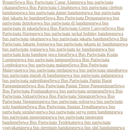
Brunei
Sewa Bus Pariwisata Cagar Alam
sewa bus pariwisata
cikarang
Sewa Bus Pariwisata Cimahi
sewa bus pariwisata cirebon
bandung
sewa bus pariwisata damri bandung
sewa bus pariwisata
dari jakarta ke bandung
Sewa Bus Pariwisata Denpasar
sewa bus
pariwisata depok
sewa bus pariwisata di bandung
sewa bus
pariwisata di jakarta
Sewa Bus Pariwisata Green Canyon
Sewa Bus
Pariwisata Harga
sewa bus pariwisata jackal holiday bandung
sewa
bus pariwisata jakarta
sewa bus pariwisata jakarta bandung
Sewa Bus
Pariwisata Jakarta Jogja
sewa bus pariwisata jakarta ke bandung
sewa
bus pariwisata jogja
sewa bus pariwisata ke bandung
sewa bus
pariwisata kota bandung jawa barat
Sewa Bus Pariwisata Kuala
Lumpur
sewa bus pariwisata lampung
Sewa Bus Pariwisata
Lombok
sewa bus pariwisata malang
Sewa Bus Pariwisata
Malaysia
sewa bus pariwisata medan
sewa bus pariwisata murah
sewa
bus pariwisata murah di bandung
sewa bus pariwisata padang
sewa
bus pariwisata palembang
Sewa Bus Pariwisata Pantai Barat
Pangandaran
Sewa Bus Pariwisata Pantai Timur Pangandaran
Sewa
Bus Pariwisata Pontianak
sewa bus pariwisata semarang
Sewa Bus
Pariwisata Sidoarjo
Sewa Bus Pariwisata Singapore
Sewa Bus
Pariwisata Singapura
sewa bus pariwisata solo
sewa bus pariwisata
solo bandung
Sewa Bus Pariwisata Stasiun Tegalluar
sewa bus
pariwisata surabaya
sewa bus pariwisata surya putra bandung
sewa
bus pariwisata tangerang
sewa bus pariwisata tangerang
bandung
Sewa Bus Pariwisata Terdekat
sewa bus pariwisata
yogyakarta
sewa bus premium bandung
sewa bus shd bandung
sewa