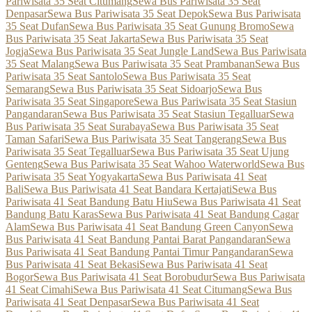
Pariwisata 35 Seat Citumang
Sewa Bus Pariwisata 35 Seat
Denpasar
Sewa Bus Pariwisata 35 Seat Depok
Sewa Bus Pariwisata
35 Seat Dufan
Sewa Bus Pariwisata 35 Seat Gunung Bromo
Sewa
Bus Pariwisata 35 Seat Jakarta
Sewa Bus Pariwisata 35 Seat
Jogja
Sewa Bus Pariwisata 35 Seat Jungle Land
Sewa Bus Pariwisata
35 Seat Malang
Sewa Bus Pariwisata 35 Seat Prambanan
Sewa Bus
Pariwisata 35 Seat Santolo
Sewa Bus Pariwisata 35 Seat
Semarang
Sewa Bus Pariwisata 35 Seat Sidoarjo
Sewa Bus
Pariwisata 35 Seat Singapore
Sewa Bus Pariwisata 35 Seat Stasiun
Pangandaran
Sewa Bus Pariwisata 35 Seat Stasiun Tegalluar
Sewa
Bus Pariwisata 35 Seat Surabaya
Sewa Bus Pariwisata 35 Seat
Taman Safari
Sewa Bus Pariwisata 35 Seat Tangerang
Sewa Bus
Pariwisata 35 Seat Tegalluar
Sewa Bus Pariwisata 35 Seat Ujung
Genteng
Sewa Bus Pariwisata 35 Seat Wahoo Waterworld
Sewa Bus
Pariwisata 35 Seat Yogyakarta
Sewa Bus Pariwisata 41 Seat
Bali
Sewa Bus Pariwisata 41 Seat Bandara Kertajati
Sewa Bus
Pariwisata 41 Seat Bandung Batu Hiu
Sewa Bus Pariwisata 41 Seat
Bandung Batu Karas
Sewa Bus Pariwisata 41 Seat Bandung Cagar
Alam
Sewa Bus Pariwisata 41 Seat Bandung Green Canyon
Sewa
Bus Pariwisata 41 Seat Bandung Pantai Barat Pangandaran
Sewa
Bus Pariwisata 41 Seat Bandung Pantai Timur Pangandaran
Sewa
Bus Pariwisata 41 Seat Bekasi
Sewa Bus Pariwisata 41 Seat
Bogor
Sewa Bus Pariwisata 41 Seat Borobudur
Sewa Bus Pariwisata
41 Seat Cimahi
Sewa Bus Pariwisata 41 Seat Citumang
Sewa Bus
Pariwisata 41 Seat Denpasar
Sewa Bus Pariwisata 41 Seat