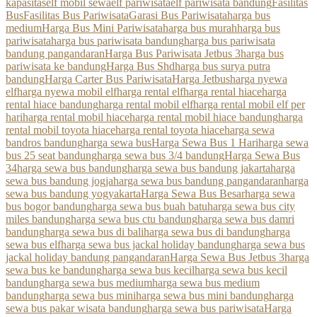
kapasitas
elf mobil sewa
elf pariwisata
elf pariwisata bandung
Fasilitas
Bus
Fasilitas Bus Pariwisata
Garasi Bus Pariwisata
harga bus
medium
Harga Bus Mini Pariwisata
harga bus murah
harga bus
pariwisata
harga bus pariwisata bandung
harga bus pariwisata
bandung pangandaran
Harga Bus Pariwisata Jetbus 3
harga bus
pariwisata ke bandung
Harga Bus Shd
harga bus surya putra
bandung
Harga Carter Bus Pariwisata
Harga Jetbus
harga nyewa
elf
harga nyewa mobil elf
harga rental elf
harga rental hiace
harga
rental hiace bandung
harga rental mobil elf
harga rental mobil elf per
hari
harga rental mobil hiace
harga rental mobil hiace bandung
harga
rental mobil toyota hiace
harga rental toyota hiace
harga sewa
bandros bandung
harga sewa bus
Harga Sewa Bus 1 Hari
harga sewa
bus 25 seat bandung
harga sewa bus 3/4 bandung
Harga Sewa Bus
34
harga sewa bus bandung
harga sewa bus bandung jakarta
harga
sewa bus bandung jogja
harga sewa bus bandung pangandaran
harga
sewa bus bandung yogyakarta
Harga Sewa Bus Besar
harga sewa
bus bogor bandung
harga sewa bus buah batu
harga sewa bus city
miles bandung
harga sewa bus ctu bandung
harga sewa bus damri
bandung
harga sewa bus di bali
harga sewa bus di bandung
harga
sewa bus elf
harga sewa bus jackal holiday bandung
harga sewa bus
jackal holiday bandung pangandaran
Harga Sewa Bus Jetbus 3
harga
sewa bus ke bandung
harga sewa bus kecil
harga sewa bus kecil
bandung
harga sewa bus medium
harga sewa bus medium
bandung
harga sewa bus mini
harga sewa bus mini bandung
harga
sewa bus pakar wisata bandung
harga sewa bus pariwisata
Harga