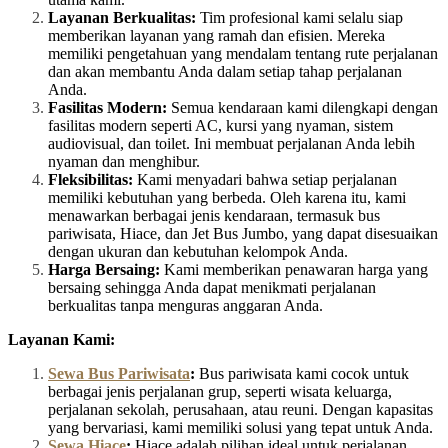
Layanan Berkualitas:
Tim profesional kami selalu siap
memberikan layanan yang ramah dan efisien. Mereka
memiliki pengetahuan yang mendalam tentang rute perjalanan
dan akan membantu Anda dalam setiap tahap perjalanan
Anda.
Fasilitas Modern:
Semua kendaraan kami dilengkapi dengan
fasilitas modern seperti AC, kursi yang nyaman, sistem
audiovisual, dan toilet. Ini membuat perjalanan Anda lebih
nyaman dan menghibur.
Fleksibilitas:
Kami menyadari bahwa setiap perjalanan
memiliki kebutuhan yang berbeda. Oleh karena itu, kami
menawarkan berbagai jenis kendaraan, termasuk bus
pariwisata, Hiace, dan Jet Bus Jumbo, yang dapat disesuaikan
dengan ukuran dan kebutuhan kelompok Anda.
Harga Bersaing:
Kami memberikan penawaran harga yang
bersaing sehingga Anda dapat menikmati perjalanan
berkualitas tanpa menguras anggaran Anda.
Layanan Kami:
Sewa Bus Pariwisata
:
Bus pariwisata kami cocok untuk
berbagai jenis perjalanan grup, seperti wisata keluarga,
perjalanan sekolah, perusahaan, atau reuni. Dengan kapasitas
yang bervariasi, kami memiliki solusi yang tepat untuk Anda.
Sewa Hiace
:
Hiace adalah pilihan ideal untuk perjalanan