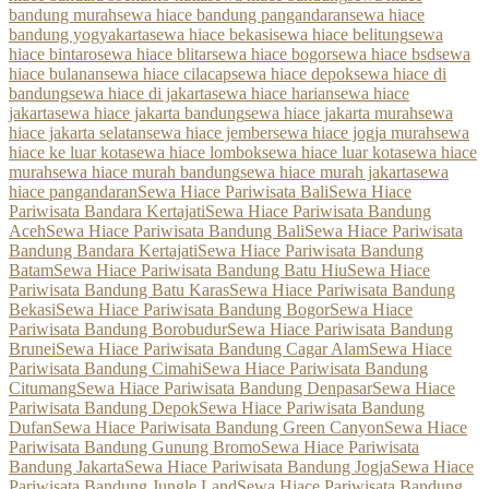
bandung murah
sewa hiace bandung pangandaran
sewa hiace
bandung yogyakarta
sewa hiace bekasi
sewa hiace belitung
sewa
hiace bintaro
sewa hiace blitar
sewa hiace bogor
sewa hiace bsd
sewa
hiace bulanan
sewa hiace cilacap
sewa hiace depok
sewa hiace di
bandung
sewa hiace di jakarta
sewa hiace harian
sewa hiace
jakarta
sewa hiace jakarta bandung
sewa hiace jakarta murah
sewa
hiace jakarta selatan
sewa hiace jember
sewa hiace jogja murah
sewa
hiace ke luar kota
sewa hiace lombok
sewa hiace luar kota
sewa hiace
murah
sewa hiace murah bandung
sewa hiace murah jakarta
sewa
hiace pangandaran
Sewa Hiace Pariwisata Bali
Sewa Hiace
Pariwisata Bandara Kertajati
Sewa Hiace Pariwisata Bandung
Aceh
Sewa Hiace Pariwisata Bandung Bali
Sewa Hiace Pariwisata
Bandung Bandara Kertajati
Sewa Hiace Pariwisata Bandung
Batam
Sewa Hiace Pariwisata Bandung Batu Hiu
Sewa Hiace
Pariwisata Bandung Batu Karas
Sewa Hiace Pariwisata Bandung
Bekasi
Sewa Hiace Pariwisata Bandung Bogor
Sewa Hiace
Pariwisata Bandung Borobudur
Sewa Hiace Pariwisata Bandung
Brunei
Sewa Hiace Pariwisata Bandung Cagar Alam
Sewa Hiace
Pariwisata Bandung Cimahi
Sewa Hiace Pariwisata Bandung
Citumang
Sewa Hiace Pariwisata Bandung Denpasar
Sewa Hiace
Pariwisata Bandung Depok
Sewa Hiace Pariwisata Bandung
Dufan
Sewa Hiace Pariwisata Bandung Green Canyon
Sewa Hiace
Pariwisata Bandung Gunung Bromo
Sewa Hiace Pariwisata
Bandung Jakarta
Sewa Hiace Pariwisata Bandung Jogja
Sewa Hiace
Pariwisata Bandung Jungle Land
Sewa Hiace Pariwisata Bandung