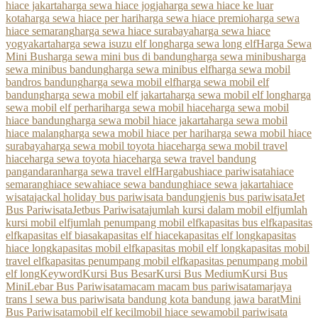
hiace jakarta
harga sewa hiace jogja
harga sewa hiace ke luar
kota
harga sewa hiace per hari
harga sewa hiace premio
harga sewa
hiace semarang
harga sewa hiace surabaya
harga sewa hiace
yogyakarta
harga sewa isuzu elf long
harga sewa long elf
Harga Sewa
Mini Bus
harga sewa mini bus di bandung
harga sewa minibus
harga
sewa minibus bandung
harga sewa minibus elf
harga sewa mobil
bandros bandung
harga sewa mobil elf
harga sewa mobil elf
bandung
harga sewa mobil elf jakarta
harga sewa mobil elf long
harga
sewa mobil elf perhari
harga sewa mobil hiace
harga sewa mobil
hiace bandung
harga sewa mobil hiace jakarta
harga sewa mobil
hiace malang
harga sewa mobil hiace per hari
harga sewa mobil hiace
surabaya
harga sewa mobil toyota hiace
harga sewa mobil travel
hiace
harga sewa toyota hiace
harga sewa travel bandung
pangandaran
harga sewa travel elf
Hargabus
hiace pariwisata
hiace
semarang
hiace sewa
hiace sewa bandung
hiace sewa jakarta
hiace
wisata
jackal holiday bus pariwisata bandung
jenis bus pariwisata
Jet
Bus Pariwisata
Jetbus Pariwisata
jumlah kursi dalam mobil elf
jumlah
kursi mobil elf
jumlah penumpang mobil elf
kapasitas bus elf
kapasitas
elf
kapasitas elf biasa
kapasitas elf hiace
kapasitas elf long
kapasitas
hiace long
kapasitas mobil elf
kapasitas mobil elf long
kapasitas mobil
travel elf
kapasitas penumpang mobil elf
kapasitas penumpang mobil
elf long
Keyword
Kursi Bus Besar
Kursi Bus Medium
Kursi Bus
Mini
Lebar Bus Pariwisata
macam macam bus pariwisata
marjaya
trans l sewa bus pariwisata bandung kota bandung jawa barat
Mini
Bus Pariwisata
mobil elf kecil
mobil hiace sewa
mobil pariwisata