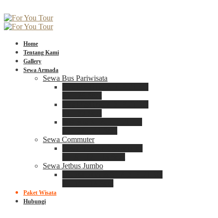
Home
Tentang Kami
Gallery
Sewa Armada
Sewa Bus Pariwisata
Bus Medium ADIPUTRO
25 – 29 Seat
Bus Medium ADIPUTRO
31 – 33 Seat
Big Bus 3+ ADIPUTRO
35 – 39 – 41 Seat
Sewa Commuter
Sewa Toyota Commuter
4 – 8 – 12 – 15 Seat
Sewa Jetbus Jumbo
Jetbus Jumbo 3+ ADIPUTRO
8 – 14 – 18 Seat
Paket Wisata
Hubungi