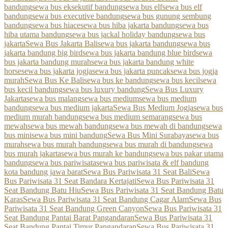
bandung
sewa bus eksekutif bandung
sewa bus elf
sewa bus elf
bandung
sewa bus executive bandung
sewa bus gunung sembung
bandung
sewa bus hiace
sewa bus hiba jakarta bandung
sewa bus
hiba utama bandung
sewa bus jackal holiday bandung
sewa bus
jakarta
Sewa Bus Jakarta Bali
sewa bus jakarta bandung
sewa bus
jakarta bandung big bird
sewa bus jakarta bandung blue bird
sewa
bus jakarta bandung murah
sewa bus jakarta bandung white
horse
sewa bus jakarta jogja
sewa bus jakarta puncak
sewa bus jogja
murah
Sewa Bus Ke Bali
sewa bus ke bandung
sewa bus kecil
sewa
bus kecil bandung
sewa bus luxury bandung
Sewa Bus Luxury
Jakarta
sewa bus malang
sewa bus medium
sewa bus medium
bandung
sewa bus medium jakarta
Sewa Bus Medium Jogja
sewa bus
medium murah bandung
sewa bus medium semarang
sewa bus
mewah
sewa bus mewah bandung
sewa bus mewah di bandung
sewa
bus mini
sewa bus mini bandung
Sewa Bus Mini Surabaya
sewa bus
murah
sewa bus murah bandung
sewa bus murah di bandung
sewa
bus murah jakarta
sewa bus murah ke bandung
sewa bus pakar utama
bandung
sewa bus pariwisata
sewa bus pariwisata & elf bandung
kota bandung jawa barat
Sewa Bus Pariwisata 31 Seat Bali
Sewa
Bus Pariwisata 31 Seat Bandara Kertajati
Sewa Bus Pariwisata 31
Seat Bandung Batu Hiu
Sewa Bus Pariwisata 31 Seat Bandung Batu
Karas
Sewa Bus Pariwisata 31 Seat Bandung Cagar Alam
Sewa Bus
Pariwisata 31 Seat Bandung Green Canyon
Sewa Bus Pariwisata 31
Seat Bandung Pantai Barat Pangandaran
Sewa Bus Pariwisata 31
Seat Bandung Pantai Timur Pangandaran
Sewa Bus Pariwisata 31