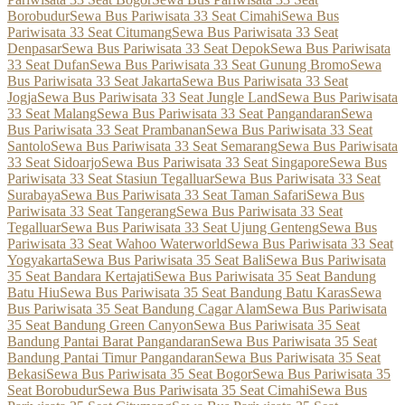
Borobudur
Sewa Bus Pariwisata 33 Seat Cimahi
Sewa Bus
Pariwisata 33 Seat Citumang
Sewa Bus Pariwisata 33 Seat
Denpasar
Sewa Bus Pariwisata 33 Seat Depok
Sewa Bus Pariwisata
33 Seat Dufan
Sewa Bus Pariwisata 33 Seat Gunung Bromo
Sewa
Bus Pariwisata 33 Seat Jakarta
Sewa Bus Pariwisata 33 Seat
Jogja
Sewa Bus Pariwisata 33 Seat Jungle Land
Sewa Bus Pariwisata
33 Seat Malang
Sewa Bus Pariwisata 33 Seat Pangandaran
Sewa
Bus Pariwisata 33 Seat Prambanan
Sewa Bus Pariwisata 33 Seat
Santolo
Sewa Bus Pariwisata 33 Seat Semarang
Sewa Bus Pariwisata
33 Seat Sidoarjo
Sewa Bus Pariwisata 33 Seat Singapore
Sewa Bus
Pariwisata 33 Seat Stasiun Tegalluar
Sewa Bus Pariwisata 33 Seat
Surabaya
Sewa Bus Pariwisata 33 Seat Taman Safari
Sewa Bus
Pariwisata 33 Seat Tangerang
Sewa Bus Pariwisata 33 Seat
Tegalluar
Sewa Bus Pariwisata 33 Seat Ujung Genteng
Sewa Bus
Pariwisata 33 Seat Wahoo Waterworld
Sewa Bus Pariwisata 33 Seat
Yogyakarta
Sewa Bus Pariwisata 35 Seat Bali
Sewa Bus Pariwisata
35 Seat Bandara Kertajati
Sewa Bus Pariwisata 35 Seat Bandung
Batu Hiu
Sewa Bus Pariwisata 35 Seat Bandung Batu Karas
Sewa
Bus Pariwisata 35 Seat Bandung Cagar Alam
Sewa Bus Pariwisata
35 Seat Bandung Green Canyon
Sewa Bus Pariwisata 35 Seat
Bandung Pantai Barat Pangandaran
Sewa Bus Pariwisata 35 Seat
Bandung Pantai Timur Pangandaran
Sewa Bus Pariwisata 35 Seat
Bekasi
Sewa Bus Pariwisata 35 Seat Bogor
Sewa Bus Pariwisata 35
Seat Borobudur
Sewa Bus Pariwisata 35 Seat Cimahi
Sewa Bus