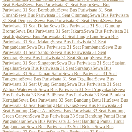
Seat Bekasi
Sewa Bus Pariwisata 31 Seat Bogor
Sewa Bus
Pariwisata 31 Seat Borobudur
Sewa Bus Pariwisata 31 Seat
Cimahi
Sewa Bus Pariwisata 31 Seat Citumang
Sewa Bus Pariwisata
31 Seat Denpasar
Sewa Bus Pariwisata 31 Seat Depok
Sewa Bus
Pariwisata 31 Seat Dufan
Sewa Bus Pariwisata 31 Seat Gunung
Bromo
Sewa Bus Pariwisata 31 Seat Jakarta
Sewa Bus Pariwisata 31
Seat Jogja
Sewa Bus Pariwisata 31 Seat Jungle Land
Sewa Bus
Pariwisata 31 Seat Malang
Sewa Bus Pariwisata 31 Seat
Pangandaran
Sewa Bus Pariwisata 31 Seat Prambanan
Sewa Bus
Pariwisata 31 Seat Santolo
Sewa Bus Pariwisata 31 Seat
Semarang
Sewa Bus Pariwisata 31 Seat Sidoarjo
Sewa Bus
Pariwisata 31 Seat Singapore
Sewa Bus Pariwisata 31 Seat Stasiun
Tegalluar
Sewa Bus Pariwisata 31 Seat Surabaya
Sewa Bus
Pariwisata 31 Seat Taman Safari
Sewa Bus Pariwisata 31 Seat
Tangerang
Sewa Bus Pariwisata 31 Seat Tegalluar
Sewa Bus
Pariwisata 31 Seat Ujung Genteng
Sewa Bus Pariwisata 31 Seat
Wahoo Waterworld
Sewa Bus Pariwisata 31 Seat Yogyakarta
Sewa
Bus Pariwisata 33 Seat Bali
Sewa Bus Pariwisata 33 Seat Bandara
Kertajati
Sewa Bus Pariwisata 33 Seat Bandung Batu Hiu
Sewa Bus
Pariwisata 33 Seat Bandung Batu Karas
Sewa Bus Pariwisata 33
Seat Bandung Cagar Alam
Sewa Bus Pariwisata 33 Seat Bandung
Green Canyon
Sewa Bus Pariwisata 33 Seat Bandung Pantai Barat
Pangandaran
Sewa Bus Pariwisata 33 Seat Bandung Pantai Timur
Pangandaran
Sewa Bus Pariwisata 33 Seat Bekasi
Sewa Bus
Pariwisata 33 Seat Bogor
Sewa Bus Pariwisata 33 Seat