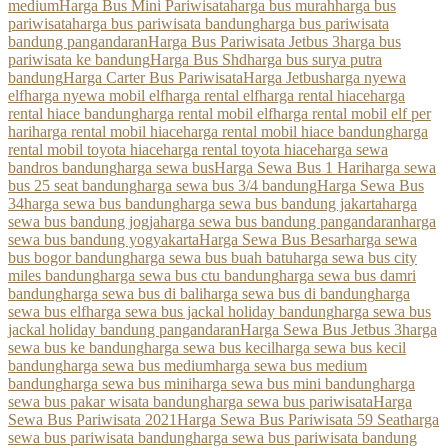
medium
Harga Bus Mini Pariwisata
harga bus murah
harga bus
pariwisata
harga bus pariwisata bandung
harga bus pariwisata
bandung pangandaran
Harga Bus Pariwisata Jetbus 3
harga bus
pariwisata ke bandung
Harga Bus Shd
harga bus surya putra
bandung
Harga Carter Bus Pariwisata
Harga Jetbus
harga nyewa
elf
harga nyewa mobil elf
harga rental elf
harga rental hiace
harga
rental hiace bandung
harga rental mobil elf
harga rental mobil elf per
hari
harga rental mobil hiace
harga rental mobil hiace bandung
harga
rental mobil toyota hiace
harga rental toyota hiace
harga sewa
bandros bandung
harga sewa bus
Harga Sewa Bus 1 Hari
harga sewa
bus 25 seat bandung
harga sewa bus 3/4 bandung
Harga Sewa Bus
34
harga sewa bus bandung
harga sewa bus bandung jakarta
harga
sewa bus bandung jogja
harga sewa bus bandung pangandaran
harga
sewa bus bandung yogyakarta
Harga Sewa Bus Besar
harga sewa
bus bogor bandung
harga sewa bus buah batu
harga sewa bus city
miles bandung
harga sewa bus ctu bandung
harga sewa bus damri
bandung
harga sewa bus di bali
harga sewa bus di bandung
harga
sewa bus elf
harga sewa bus jackal holiday bandung
harga sewa bus
jackal holiday bandung pangandaran
Harga Sewa Bus Jetbus 3
harga
sewa bus ke bandung
harga sewa bus kecil
harga sewa bus kecil
bandung
harga sewa bus medium
harga sewa bus medium
bandung
harga sewa bus mini
harga sewa bus mini bandung
harga
sewa bus pakar wisata bandung
harga sewa bus pariwisata
Harga
Sewa Bus Pariwisata 2021
Harga Sewa Bus Pariwisata 59 Seat
harga
sewa bus pariwisata bandung
harga sewa bus pariwisata bandung