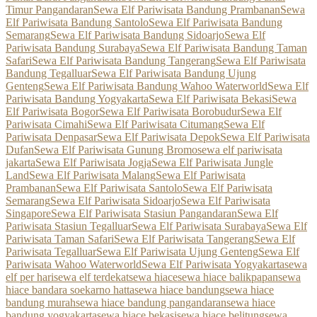
Timur Pangandaran
Sewa Elf Pariwisata Bandung Prambanan
Sewa
Elf Pariwisata Bandung Santolo
Sewa Elf Pariwisata Bandung
Semarang
Sewa Elf Pariwisata Bandung Sidoarjo
Sewa Elf
Pariwisata Bandung Surabaya
Sewa Elf Pariwisata Bandung Taman
Safari
Sewa Elf Pariwisata Bandung Tangerang
Sewa Elf Pariwisata
Bandung Tegalluar
Sewa Elf Pariwisata Bandung Ujung
Genteng
Sewa Elf Pariwisata Bandung Wahoo Waterworld
Sewa Elf
Pariwisata Bandung Yogyakarta
Sewa Elf Pariwisata Bekasi
Sewa
Elf Pariwisata Bogor
Sewa Elf Pariwisata Borobudur
Sewa Elf
Pariwisata Cimahi
Sewa Elf Pariwisata Citumang
Sewa Elf
Pariwisata Denpasar
Sewa Elf Pariwisata Depok
Sewa Elf Pariwisata
Dufan
Sewa Elf Pariwisata Gunung Bromo
sewa elf pariwisata
jakarta
Sewa Elf Pariwisata Jogja
Sewa Elf Pariwisata Jungle
Land
Sewa Elf Pariwisata Malang
Sewa Elf Pariwisata
Prambanan
Sewa Elf Pariwisata Santolo
Sewa Elf Pariwisata
Semarang
Sewa Elf Pariwisata Sidoarjo
Sewa Elf Pariwisata
Singapore
Sewa Elf Pariwisata Stasiun Pangandaran
Sewa Elf
Pariwisata Stasiun Tegalluar
Sewa Elf Pariwisata Surabaya
Sewa Elf
Pariwisata Taman Safari
Sewa Elf Pariwisata Tangerang
Sewa Elf
Pariwisata Tegalluar
Sewa Elf Pariwisata Ujung Genteng
Sewa Elf
Pariwisata Wahoo Waterworld
Sewa Elf Pariwisata Yogyakarta
sewa
elf per hari
sewa elf terdekat
sewa hiace
sewa hiace balikpapan
sewa
hiace bandara soekarno hatta
sewa hiace bandung
sewa hiace
bandung murah
sewa hiace bandung pangandaran
sewa hiace
bandung yogyakarta
sewa hiace bekasi
sewa hiace belitung
sewa