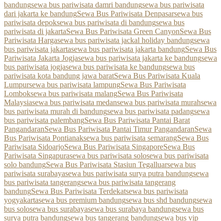
bandung
sewa bus pariwisata damri bandung
sewa bus pariwisata
dari jakarta ke bandung
Sewa Bus Pariwisata Denpasar
sewa bus
pariwisata depok
sewa bus pariwisata di bandung
sewa bus
pariwisata di jakarta
Sewa Bus Pariwisata Green Canyon
Sewa Bus
Pariwisata Harga
sewa bus pariwisata jackal holiday bandung
sewa
bus pariwisata jakarta
sewa bus pariwisata jakarta bandung
Sewa Bus
Pariwisata Jakarta Jogja
sewa bus pariwisata jakarta ke bandung
sewa
bus pariwisata jogja
sewa bus pariwisata ke bandung
sewa bus
pariwisata kota bandung jawa barat
Sewa Bus Pariwisata Kuala
Lumpur
sewa bus pariwisata lampung
Sewa Bus Pariwisata
Lombok
sewa bus pariwisata malang
Sewa Bus Pariwisata
Malaysia
sewa bus pariwisata medan
sewa bus pariwisata murah
sewa
bus pariwisata murah di bandung
sewa bus pariwisata padang
sewa
bus pariwisata palembang
Sewa Bus Pariwisata Pantai Barat
Pangandaran
Sewa Bus Pariwisata Pantai Timur Pangandaran
Sewa
Bus Pariwisata Pontianak
sewa bus pariwisata semarang
Sewa Bus
Pariwisata Sidoarjo
Sewa Bus Pariwisata Singapore
Sewa Bus
Pariwisata Singapura
sewa bus pariwisata solo
sewa bus pariwisata
solo bandung
Sewa Bus Pariwisata Stasiun Tegalluar
sewa bus
pariwisata surabaya
sewa bus pariwisata surya putra bandung
sewa
bus pariwisata tangerang
sewa bus pariwisata tangerang
bandung
Sewa Bus Pariwisata Terdekat
sewa bus pariwisata
yogyakarta
sewa bus premium bandung
sewa bus shd bandung
sewa
bus solo
sewa bus surabaya
sewa bus surabaya bandung
sewa bus
surya putra bandung
sewa bus tangerang bandung
sewa bus vip