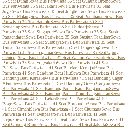
35 Seat Dufan
Sewa Bus Pariwisata 35 Seat Gunung Bromo
Sewa
Bus Pariwisata 35 Seat Jakarta
Sewa Bus Pariwisata 35 Seat
Jogja
Sewa Bus Pariwisata 35 Seat Jungle Land
Sewa Bus Pariwisata
35 Seat Malang
Sewa Bus Pariwisata 35 Seat Prambanan
Sewa Bus
Pariwisata 35 Seat Santolo
Sewa Bus Pariwisata 35 Seat
Semarang
Sewa Bus Pariwisata 35 Seat Sidoarjo
Sewa Bus
Pariwisata 35 Seat Singapore
Sewa Bus Pariwisata 35 Seat Stasiun
Pangandaran
Sewa Bus Pariwisata 35 Seat Stasiun Tegalluar
Sewa
Bus Pariwisata 35 Seat Surabaya
Sewa Bus Pariwisata 35 Seat
Taman Safari
Sewa Bus Pariwisata 35 Seat Tangerang
Sewa Bus
Pariwisata 35 Seat Tegalluar
Sewa Bus Pariwisata 35 Seat Ujung
Genteng
Sewa Bus Pariwisata 35 Seat Wahoo Waterworld
Sewa Bus
Pariwisata 35 Seat Yogyakarta
Sewa Bus Pariwisata 41 Seat
Bali
Sewa Bus Pariwisata 41 Seat Bandara Kertajati
Sewa Bus
Pariwisata 41 Seat Bandung Batu Hiu
Sewa Bus Pariwisata 41 Seat
Bandung Batu Karas
Sewa Bus Pariwisata 41 Seat Bandung Cagar
Alam
Sewa Bus Pariwisata 41 Seat Bandung Green Canyon
Sewa
Bus Pariwisata 41 Seat Bandung Pantai Barat Pangandaran
Sewa
Bus Pariwisata 41 Seat Bandung Pantai Timur Pangandaran
Sewa
Bus Pariwisata 41 Seat Bekasi
Sewa Bus Pariwisata 41 Seat
Bogor
Sewa Bus Pariwisata 41 Seat Borobudur
Sewa Bus Pariwisata
41 Seat Cimahi
Sewa Bus Pariwisata 41 Seat Citumang
Sewa Bus
Pariwisata 41 Seat Denpasar
Sewa Bus Pariwisata 41 Seat
Depok
Sewa Bus Pariwisata 41 Seat Dufan
Sewa Bus Pariwisata 41
Seat Gunung Bromo
Sewa Bus Pariwisata 41 Seat Jakarta
Sewa Bus