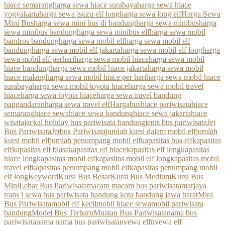
hiace semarang
harga sewa hiace surabaya
harga sewa hiace
yogyakarta
harga sewa isuzu elf long
harga sewa long elf
Harga Sewa
Mini Bus
harga sewa mini bus di bandung
harga sewa minibus
harga
sewa minibus bandung
harga sewa minibus elf
harga sewa mobil
bandros bandung
harga sewa mobil elf
harga sewa mobil elf
bandung
harga sewa mobil elf jakarta
harga sewa mobil elf long
harga
sewa mobil elf perhari
harga sewa mobil hiace
harga sewa mobil
hiace bandung
harga sewa mobil hiace jakarta
harga sewa mobil
hiace malang
harga sewa mobil hiace per hari
harga sewa mobil hiace
surabaya
harga sewa mobil toyota hiace
harga sewa mobil travel
hiace
harga sewa toyota hiace
harga sewa travel bandung
pangandaran
harga sewa travel elf
Hargabus
hiace pariwisata
hiace
semarang
hiace sewa
hiace sewa bandung
hiace sewa jakarta
hiace
wisata
jackal holiday bus pariwisata bandung
jenis bus pariwisata
Jet
Bus Pariwisata
Jetbus Pariwisata
jumlah kursi dalam mobil elf
jumlah
kursi mobil elf
jumlah penumpang mobil elf
kapasitas bus elf
kapasitas
elf
kapasitas elf biasa
kapasitas elf hiace
kapasitas elf long
kapasitas
hiace long
kapasitas mobil elf
kapasitas mobil elf long
kapasitas mobil
travel elf
kapasitas penumpang mobil elf
kapasitas penumpang mobil
elf long
Keyword
Kursi Bus Besar
Kursi Bus Medium
Kursi Bus
Mini
Lebar Bus Pariwisata
macam macam bus pariwisata
marjaya
trans l sewa bus pariwisata bandung kota bandung jawa barat
Mini
Bus Pariwisata
mobil elf kecil
mobil hiace sewa
mobil pariwisata
bandung
Model Bus Terbaru
Muatan Bus Pariwisata
nama bus
pariwisata
nama nama bus pariwisata
nyewa elf
nyewa elf