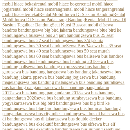
mobil hiace bekasi
rental mobil hiace bogor
rental mobil hiace
jogja
rental mobil hiace semarang
rental mobil hiace tangerang
rental
mobil hiace terdekat
Rental Mobil Inova Di Stasiun Bandung
Rental
Mobil Inova Di Stasiun Padalarang Bandung
Rental Mobil Inova Di
Stasiun Tegalluar Bandung
Seat Kursi Bus
seat mobil elf
sewa
bandros bandung
sewa big bird jakarta bandung
sewa blue bird ke
bandung
sewa bus
sewa bus 24 jam bandung
sewa bus 25 seat
bandung
sewa bus 27 seat bandung
sewa bus 3/4 jakarta
bandung
sewa bus 30 seat bandung
Sewa Bus 34
sewa bus 35 seat
bandung
sewa bus 40 seat bandung
sewa bus 59 seat murah
bandung
sewa bus 60 seat bandung
sewa bus bali
sewa bus bandros
bandung
sewa bus bandung
sewa bus bandung 2018
sewa bus
bandung bali
sewa bus bandung express
sewa bus bandung
garut
sewa bus bandung harga
sewa bus bandung jakarta
sewa bus
bandung jakarta pp
sewa bus bandung jogja
sewa bus bandung
magelang
sewa bus bandung malang
sewa bus bandung murah
sewa
bus bandung pangandaran
sewa bus bandung pangandaran
2017
sewa bus bandung pangandaran 2018
sewa bus bandung
pangandaran 2020
sewa bus bandung surabaya
sewa bus bandung
yogyakarta
sewa bus big bird bandung
sewa bus big bird ke
bandung
sewa bus blue bird bandung
sewa bus budiman bandung
pangandaran
sewa bus city miles bandung
sewa bus di bali
sewa bus
di bandung
sewa bus di jakarta
sewa bus double decker
bandung
sewa bus eksekutif bandung
sewa bus elf
sewa bus elf
bandung
sewa bus executive bandung
sewa bus gunung sembung