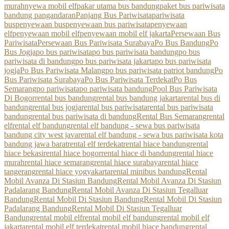
murah
nyewa mobil elf
pakar utama bus bandung
paket bus pariwisata
bandung pangandaran
Panjang Bus Pariwisata
pariwisata
bus
penyewaan bus
penyewaan bus pariwisata
penyewaan
elf
penyewaan mobil elf
penyewaan mobil elf jakarta
Persewaan Bus
Pariwisata
Persewaan Bus Pariwisata Surabaya
Po Bus Bandung
Po
Bus Jogja
po bus pariwisata
po bus pariwisata bandung
po bus
pariwisata di bandung
po bus pariwisata jakarta
po bus pariwisata
jogja
Po Bus Pariwisata Malang
po bus pariwisata patriot bandung
Po
Bus Pariwisata Surabaya
Po Bus Pariwisata Terdekat
Po Bus
Semarang
po pariwisata
po pariwisata bandung
Pool Bus Pariwisata
Di Bogor
rental bus bandung
rental bus bandung jakarta
rental bus di
bandung
rental bus jogja
rental bus pariwisata
rental bus pariwisata
bandung
rental bus pariwisata di bandung
Rental Bus Semarang
rental
elf
rental elf bandung
rental elf bandung - sewa bus pariwisata
bandung city west java
rental elf bandung - sewa bus pariwisata kota
bandung jawa barat
rental elf terdekat
rental hiace bandung
rental
hiace bekasi
rental hiace bogor
rental hiace di bandung
rental hiace
murah
rental hiace semarang
rental hiace surabaya
rental hiace
tangerang
rental hiace yogyakarta
rental minibus bandung
Rental
Mobil Avanza Di Stasiun Bandung
Rental Mobil Avanza Di Stasiun
Padalarang Bandung
Rental Mobil Avanza Di Stasiun Tegalluar
Bandung
Rental Mobil Di Stasiun Bandung
Rental Mobil Di Stasiun
Padalarang Bandung
Rental Mobil Di Stasiun Tegalluar
Bandung
rental mobil elf
rental mobil elf bandung
rental mobil elf
jakarta
rental mobil elf terdekat
rental mobil hiace bandung
rental