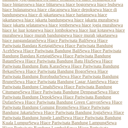
hiace bintaro
sewa hiace blitar
sewa hiace bogor
sewa hiace bsd
sewa
hiace bulanan
sewa hiace cilacap
sewa hiace depok
sewa hiace di
bandung
sewa hiace di jakarta
sewa hiace harian
sewa hiace
jakarta
sewa hiace jakarta bandung
sewa hiace jakarta murah
sewa
hiace jakarta selatan
sewa hiace jember
sewa hiace jogja murah
sewa
hiace ke luar kota
sewa hiace lombok
sewa hiace luar kota
sewa hiace
murah
sewa hiace murah bandung
sewa hiace murah jakarta
sewa
hiace pangandaran
Sewa Hiace Pariwisata Bali
Sewa Hiace
Pariwisata Bandara Kertajati
Sewa Hiace Pariwisata Bandung
Aceh
Sewa Hiace Pariwisata Bandung Bali
Sewa Hiace Pariwisata
Bandung Bandara Kertajati
Sewa Hiace Pariwisata Bandung
Batam
Sewa Hiace Pariwisata Bandung Batu Hiu
Sewa Hiace
Pariwisata Bandung Batu Karas
Sewa Hiace Pariwisata Bandung
Bekasi
Sewa Hiace Pariwisata Bandung Bogor
Sewa Hiace
Pariwisata Bandung Borobudur
Sewa Hiace Pariwisata Bandung
Brunei
Sewa Hiace Pariwisata Bandung Cagar Alam
Sewa Hiace
Pariwisata Bandung Cimahi
Sewa Hiace Pariwisata Bandung
Citumang
Sewa Hiace Pariwisata Bandung Denpasar
Sewa Hiace
Pariwisata Bandung Depok
Sewa Hiace Pariwisata Bandung
Dufan
Sewa Hiace Pariwisata Bandung Green Canyon
Sewa Hiace
Pariwisata Bandung Gunung Bromo
Sewa Hiace Pariwisata
Bandung Jakarta
Sewa Hiace Pariwisata Bandung Jogja
Sewa Hiace
Pariwisata Bandung Jungle Land
Sewa Hiace Pariwisata Bandung
Kuala Lumpur
Sewa Hiace Pariwisata Bandung Lampung
Sewa
Hiace Pariwisata Bandung Lombok
Sewa Hiace Pariwisata