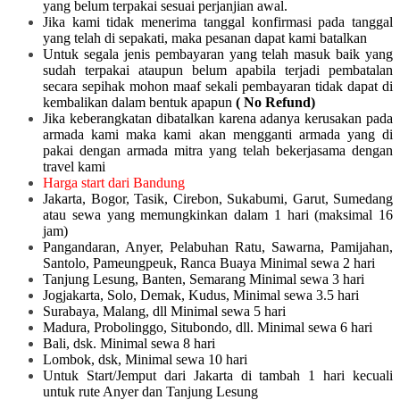
yang belum terpakai sesuai perjanjian awal.
Jika kami tidak menerima tanggal konfirmasi pada tanggal
yang telah di sepakati, maka pesanan dapat kami batalkan
Untuk segala jenis pembayaran yang telah masuk baik yang
sudah terpakai ataupun belum apabila terjadi pembatalan
secara sepihak mohon maaf sekali pembayaran tidak dapat di
kembalikan dalam bentuk apapun
( No Refund)
Jika keberangkatan dibatalkan karena adanya kerusakan pada
armada kami maka kami akan mengganti armada yang di
pakai dengan armada mitra yang telah bekerjasama dengan
travel kami
Harga start dari Bandung
Jakarta, Bogor, Tasik, Cirebon, Sukabumi, Garut, Sumedang
atau sewa yang memungkinkan dalam 1 hari (maksimal 16
jam)
Pangandaran, Anyer, Pelabuhan Ratu, Sawarna, Pamijahan,
Santolo, Pameungpeuk, Ranca Buaya Minimal sewa 2 hari
Tanjung Lesung, Banten, Semarang Minimal sewa 3 hari
Jogjakarta, Solo, Demak, Kudus, Minimal sewa 3.5 hari
Surabaya, Malang, dll Minimal sewa 5 hari
Madura, Probolinggo, Situbondo, dll. Minimal sewa 6 hari
Bali, dsk. Minimal sewa 8 hari
Lombok, dsk, Minimal sewa 10 hari
Untuk Start/Jemput dari Jakarta di tambah 1 hari kecuali
untuk rute Anyer dan Tanjung Lesung