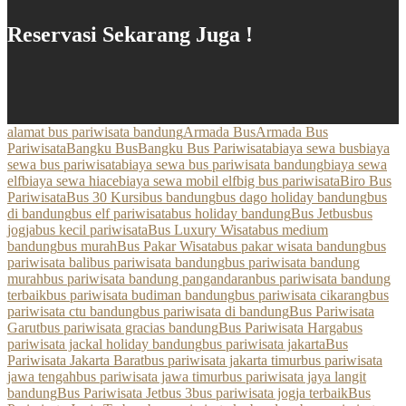
Reservasi Sekarang Juga !
alamat bus pariwisata bandung
Armada Bus
Armada Bus
Pariwisata
Bangku Bus
Bangku Bus Pariwisata
biaya sewa bus
biaya
sewa bus pariwisata
biaya sewa bus pariwisata bandung
biaya sewa
elf
biaya sewa hiace
biaya sewa mobil elf
big bus pariwisata
Biro Bus
Pariwisata
Bus 30 Kursi
bus bandung
bus dago holiday bandung
bus
di bandung
bus elf pariwisata
bus holiday bandung
Bus Jetbus
bus
jogja
bus kecil pariwisata
Bus Luxury Wisata
bus medium
bandung
bus murah
Bus Pakar Wisata
bus pakar wisata bandung
bus
pariwisata bali
bus pariwisata bandung
bus pariwisata bandung
murah
bus pariwisata bandung pangandaran
bus pariwisata bandung
terbaik
bus pariwisata budiman bandung
bus pariwisata cikarang
bus
pariwisata ctu bandung
bus pariwisata di bandung
Bus Pariwisata
Garut
bus pariwisata gracias bandung
Bus Pariwisata Harga
bus
pariwisata jackal holiday bandung
bus pariwisata jakarta
Bus
Pariwisata Jakarta Barat
bus pariwisata jakarta timur
bus pariwisata
jawa tengah
bus pariwisata jawa timur
bus pariwisata jaya langit
bandung
Bus Pariwisata Jetbus 3
bus pariwisata jogja terbaik
Bus