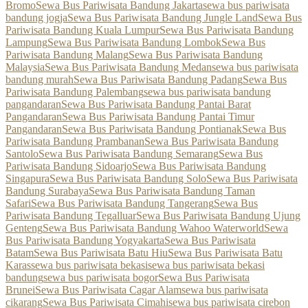
Bromo
Sewa Bus Pariwisata Bandung Jakarta
sewa bus pariwisata
bandung jogja
Sewa Bus Pariwisata Bandung Jungle Land
Sewa Bus
Pariwisata Bandung Kuala Lumpur
Sewa Bus Pariwisata Bandung
Lampung
Sewa Bus Pariwisata Bandung Lombok
Sewa Bus
Pariwisata Bandung Malang
Sewa Bus Pariwisata Bandung
Malaysia
Sewa Bus Pariwisata Bandung Medan
sewa bus pariwisata
bandung murah
Sewa Bus Pariwisata Bandung Padang
Sewa Bus
Pariwisata Bandung Palembang
sewa bus pariwisata bandung
pangandaran
Sewa Bus Pariwisata Bandung Pantai Barat
Pangandaran
Sewa Bus Pariwisata Bandung Pantai Timur
Pangandaran
Sewa Bus Pariwisata Bandung Pontianak
Sewa Bus
Pariwisata Bandung Prambanan
Sewa Bus Pariwisata Bandung
Santolo
Sewa Bus Pariwisata Bandung Semarang
Sewa Bus
Pariwisata Bandung Sidoarjo
Sewa Bus Pariwisata Bandung
Singapura
Sewa Bus Pariwisata Bandung Solo
Sewa Bus Pariwisata
Bandung Surabaya
Sewa Bus Pariwisata Bandung Taman
Safari
Sewa Bus Pariwisata Bandung Tangerang
Sewa Bus
Pariwisata Bandung Tegalluar
Sewa Bus Pariwisata Bandung Ujung
Genteng
Sewa Bus Pariwisata Bandung Wahoo Waterworld
Sewa
Bus Pariwisata Bandung Yogyakarta
Sewa Bus Pariwisata
Batam
Sewa Bus Pariwisata Batu Hiu
Sewa Bus Pariwisata Batu
Karas
sewa bus pariwisata bekasi
sewa bus pariwisata bekasi
bandung
sewa bus pariwisata bogor
Sewa Bus Pariwisata
Brunei
Sewa Bus Pariwisata Cagar Alam
sewa bus pariwisata
cikarang
Sewa Bus Pariwisata Cimahi
sewa bus pariwisata cirebon