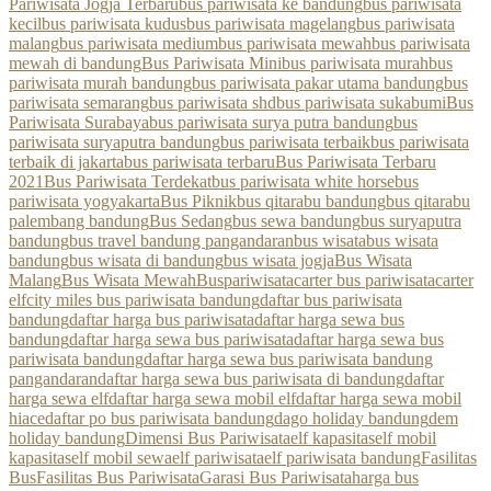
Pariwisata Jogja Terbaru
bus pariwisata ke bandung
bus pariwisata
kecil
bus pariwisata kudus
bus pariwisata magelang
bus pariwisata
malang
bus pariwisata medium
bus pariwisata mewah
bus pariwisata
mewah di bandung
Bus Pariwisata Mini
bus pariwisata murah
bus
pariwisata murah bandung
bus pariwisata pakar utama bandung
bus
pariwisata semarang
bus pariwisata shd
bus pariwisata sukabumi
Bus
Pariwisata Surabaya
bus pariwisata surya putra bandung
bus
pariwisata suryaputra bandung
bus pariwisata terbaik
bus pariwisata
terbaik di jakarta
bus pariwisata terbaru
Bus Pariwisata Terbaru
2021
Bus Pariwisata Terdekat
bus pariwisata white horse
bus
pariwisata yogyakarta
Bus Piknik
bus qitarabu bandung
bus qitarabu
palembang bandung
Bus Sedang
bus sewa bandung
bus suryaputra
bandung
bus travel bandung pangandaran
bus wisata
bus wisata
bandung
bus wisata di bandung
bus wisata jogja
Bus Wisata
Malang
Bus Wisata Mewah
Buspariwisata
carter bus pariwisata
carter
elf
city miles bus pariwisata bandung
daftar bus pariwisata
bandung
daftar harga bus pariwisata
daftar harga sewa bus
bandung
daftar harga sewa bus pariwisata
daftar harga sewa bus
pariwisata bandung
daftar harga sewa bus pariwisata bandung
pangandaran
daftar harga sewa bus pariwisata di bandung
daftar
harga sewa elf
daftar harga sewa mobil elf
daftar harga sewa mobil
hiace
daftar po bus pariwisata bandung
dago holiday bandung
dem
holiday bandung
Dimensi Bus Pariwisata
elf kapasitas
elf mobil
kapasitas
elf mobil sewa
elf pariwisata
elf pariwisata bandung
Fasilitas
Bus
Fasilitas Bus Pariwisata
Garasi Bus Pariwisata
harga bus