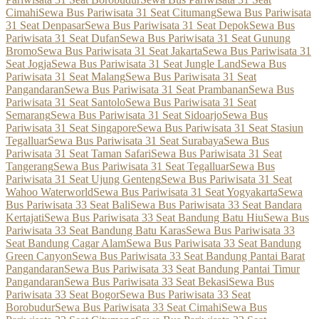
Cimahi
Sewa Bus Pariwisata 31 Seat Citumang
Sewa Bus Pariwisata
31 Seat Denpasar
Sewa Bus Pariwisata 31 Seat Depok
Sewa Bus
Pariwisata 31 Seat Dufan
Sewa Bus Pariwisata 31 Seat Gunung
Bromo
Sewa Bus Pariwisata 31 Seat Jakarta
Sewa Bus Pariwisata 31
Seat Jogja
Sewa Bus Pariwisata 31 Seat Jungle Land
Sewa Bus
Pariwisata 31 Seat Malang
Sewa Bus Pariwisata 31 Seat
Pangandaran
Sewa Bus Pariwisata 31 Seat Prambanan
Sewa Bus
Pariwisata 31 Seat Santolo
Sewa Bus Pariwisata 31 Seat
Semarang
Sewa Bus Pariwisata 31 Seat Sidoarjo
Sewa Bus
Pariwisata 31 Seat Singapore
Sewa Bus Pariwisata 31 Seat Stasiun
Tegalluar
Sewa Bus Pariwisata 31 Seat Surabaya
Sewa Bus
Pariwisata 31 Seat Taman Safari
Sewa Bus Pariwisata 31 Seat
Tangerang
Sewa Bus Pariwisata 31 Seat Tegalluar
Sewa Bus
Pariwisata 31 Seat Ujung Genteng
Sewa Bus Pariwisata 31 Seat
Wahoo Waterworld
Sewa Bus Pariwisata 31 Seat Yogyakarta
Sewa
Bus Pariwisata 33 Seat Bali
Sewa Bus Pariwisata 33 Seat Bandara
Kertajati
Sewa Bus Pariwisata 33 Seat Bandung Batu Hiu
Sewa Bus
Pariwisata 33 Seat Bandung Batu Karas
Sewa Bus Pariwisata 33
Seat Bandung Cagar Alam
Sewa Bus Pariwisata 33 Seat Bandung
Green Canyon
Sewa Bus Pariwisata 33 Seat Bandung Pantai Barat
Pangandaran
Sewa Bus Pariwisata 33 Seat Bandung Pantai Timur
Pangandaran
Sewa Bus Pariwisata 33 Seat Bekasi
Sewa Bus
Pariwisata 33 Seat Bogor
Sewa Bus Pariwisata 33 Seat
Borobudur
Sewa Bus Pariwisata 33 Seat Cimahi
Sewa Bus