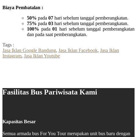
Biaya Pembatalan :
50%
pada
07
hari sebelum tanggal pemberangkatan.
75%
pada
03
hari sebelum tanggal pemberangkatan.
100%
pada
01
hari sebelum tanggal pemberangkatan
dan pada saat pemberangkatan.
Tags :
Jasa Iklan Google Bandung
,
Jasa Iklan Facebook
,
Jasa Iklan
Instagram
,
Jasa Iklan Youtube
Fasilitas Bus Pariwisata Kami
Kapasitas Besar
Semua armada bus For You Tour merupakan unit bus baru dengan