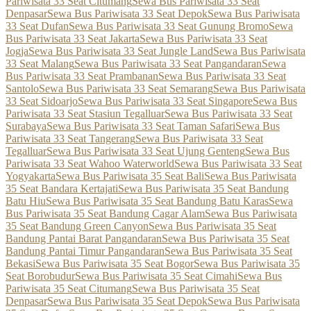
Pariwisata 33 Seat Citumang
Sewa Bus Pariwisata 33 Seat
Denpasar
Sewa Bus Pariwisata 33 Seat Depok
Sewa Bus Pariwisata
33 Seat Dufan
Sewa Bus Pariwisata 33 Seat Gunung Bromo
Sewa
Bus Pariwisata 33 Seat Jakarta
Sewa Bus Pariwisata 33 Seat
Jogja
Sewa Bus Pariwisata 33 Seat Jungle Land
Sewa Bus Pariwisata
33 Seat Malang
Sewa Bus Pariwisata 33 Seat Pangandaran
Sewa
Bus Pariwisata 33 Seat Prambanan
Sewa Bus Pariwisata 33 Seat
Santolo
Sewa Bus Pariwisata 33 Seat Semarang
Sewa Bus Pariwisata
33 Seat Sidoarjo
Sewa Bus Pariwisata 33 Seat Singapore
Sewa Bus
Pariwisata 33 Seat Stasiun Tegalluar
Sewa Bus Pariwisata 33 Seat
Surabaya
Sewa Bus Pariwisata 33 Seat Taman Safari
Sewa Bus
Pariwisata 33 Seat Tangerang
Sewa Bus Pariwisata 33 Seat
Tegalluar
Sewa Bus Pariwisata 33 Seat Ujung Genteng
Sewa Bus
Pariwisata 33 Seat Wahoo Waterworld
Sewa Bus Pariwisata 33 Seat
Yogyakarta
Sewa Bus Pariwisata 35 Seat Bali
Sewa Bus Pariwisata
35 Seat Bandara Kertajati
Sewa Bus Pariwisata 35 Seat Bandung
Batu Hiu
Sewa Bus Pariwisata 35 Seat Bandung Batu Karas
Sewa
Bus Pariwisata 35 Seat Bandung Cagar Alam
Sewa Bus Pariwisata
35 Seat Bandung Green Canyon
Sewa Bus Pariwisata 35 Seat
Bandung Pantai Barat Pangandaran
Sewa Bus Pariwisata 35 Seat
Bandung Pantai Timur Pangandaran
Sewa Bus Pariwisata 35 Seat
Bekasi
Sewa Bus Pariwisata 35 Seat Bogor
Sewa Bus Pariwisata 35
Seat Borobudur
Sewa Bus Pariwisata 35 Seat Cimahi
Sewa Bus
Pariwisata 35 Seat Citumang
Sewa Bus Pariwisata 35 Seat
Denpasar
Sewa Bus Pariwisata 35 Seat Depok
Sewa Bus Pariwisata