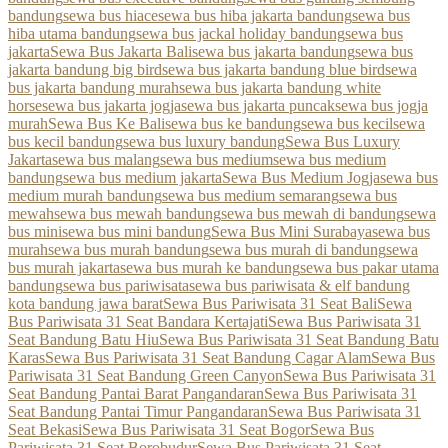
bandung
sewa bus hiace
sewa bus hiba jakarta bandung
sewa bus
hiba utama bandung
sewa bus jackal holiday bandung
sewa bus
jakarta
Sewa Bus Jakarta Bali
sewa bus jakarta bandung
sewa bus
jakarta bandung big bird
sewa bus jakarta bandung blue bird
sewa
bus jakarta bandung murah
sewa bus jakarta bandung white
horse
sewa bus jakarta jogja
sewa bus jakarta puncak
sewa bus jogja
murah
Sewa Bus Ke Bali
sewa bus ke bandung
sewa bus kecil
sewa
bus kecil bandung
sewa bus luxury bandung
Sewa Bus Luxury
Jakarta
sewa bus malang
sewa bus medium
sewa bus medium
bandung
sewa bus medium jakarta
Sewa Bus Medium Jogja
sewa bus
medium murah bandung
sewa bus medium semarang
sewa bus
mewah
sewa bus mewah bandung
sewa bus mewah di bandung
sewa
bus mini
sewa bus mini bandung
Sewa Bus Mini Surabaya
sewa bus
murah
sewa bus murah bandung
sewa bus murah di bandung
sewa
bus murah jakarta
sewa bus murah ke bandung
sewa bus pakar utama
bandung
sewa bus pariwisata
sewa bus pariwisata & elf bandung
kota bandung jawa barat
Sewa Bus Pariwisata 31 Seat Bali
Sewa
Bus Pariwisata 31 Seat Bandara Kertajati
Sewa Bus Pariwisata 31
Seat Bandung Batu Hiu
Sewa Bus Pariwisata 31 Seat Bandung Batu
Karas
Sewa Bus Pariwisata 31 Seat Bandung Cagar Alam
Sewa Bus
Pariwisata 31 Seat Bandung Green Canyon
Sewa Bus Pariwisata 31
Seat Bandung Pantai Barat Pangandaran
Sewa Bus Pariwisata 31
Seat Bandung Pantai Timur Pangandaran
Sewa Bus Pariwisata 31
Seat Bekasi
Sewa Bus Pariwisata 31 Seat Bogor
Sewa Bus
Pariwisata 31 Seat Borobudur
Sewa Bus Pariwisata 31 Seat