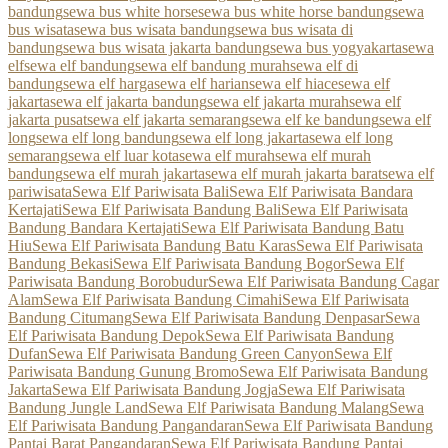
bandung
sewa bus white horse
sewa bus white horse bandung
sewa
bus wisata
sewa bus wisata bandung
sewa bus wisata di
bandung
sewa bus wisata jakarta bandung
sewa bus yogyakarta
sewa
elf
sewa elf bandung
sewa elf bandung murah
sewa elf di
bandung
sewa elf harga
sewa elf harian
sewa elf hiace
sewa elf
jakarta
sewa elf jakarta bandung
sewa elf jakarta murah
sewa elf
jakarta pusat
sewa elf jakarta semarang
sewa elf ke bandung
sewa elf
long
sewa elf long bandung
sewa elf long jakarta
sewa elf long
semarang
sewa elf luar kota
sewa elf murah
sewa elf murah
bandung
sewa elf murah jakarta
sewa elf murah jakarta barat
sewa elf
pariwisata
Sewa Elf Pariwisata Bali
Sewa Elf Pariwisata Bandara
Kertajati
Sewa Elf Pariwisata Bandung Bali
Sewa Elf Pariwisata
Bandung Bandara Kertajati
Sewa Elf Pariwisata Bandung Batu
Hiu
Sewa Elf Pariwisata Bandung Batu Karas
Sewa Elf Pariwisata
Bandung Bekasi
Sewa Elf Pariwisata Bandung Bogor
Sewa Elf
Pariwisata Bandung Borobudur
Sewa Elf Pariwisata Bandung Cagar
Alam
Sewa Elf Pariwisata Bandung Cimahi
Sewa Elf Pariwisata
Bandung Citumang
Sewa Elf Pariwisata Bandung Denpasar
Sewa
Elf Pariwisata Bandung Depok
Sewa Elf Pariwisata Bandung
Dufan
Sewa Elf Pariwisata Bandung Green Canyon
Sewa Elf
Pariwisata Bandung Gunung Bromo
Sewa Elf Pariwisata Bandung
Jakarta
Sewa Elf Pariwisata Bandung Jogja
Sewa Elf Pariwisata
Bandung Jungle Land
Sewa Elf Pariwisata Bandung Malang
Sewa
Elf Pariwisata Bandung Pangandaran
Sewa Elf Pariwisata Bandung
Pantai Barat Pangandaran
Sewa Elf Pariwisata Bandung Pantai