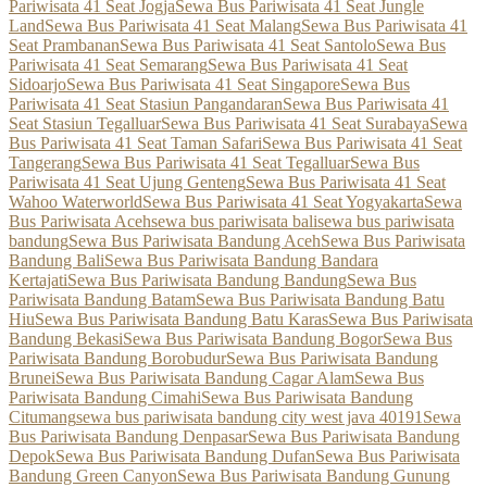
Pariwisata 41 Seat Jogja
Sewa Bus Pariwisata 41 Seat Jungle
Land
Sewa Bus Pariwisata 41 Seat Malang
Sewa Bus Pariwisata 41
Seat Prambanan
Sewa Bus Pariwisata 41 Seat Santolo
Sewa Bus
Pariwisata 41 Seat Semarang
Sewa Bus Pariwisata 41 Seat
Sidoarjo
Sewa Bus Pariwisata 41 Seat Singapore
Sewa Bus
Pariwisata 41 Seat Stasiun Pangandaran
Sewa Bus Pariwisata 41
Seat Stasiun Tegalluar
Sewa Bus Pariwisata 41 Seat Surabaya
Sewa
Bus Pariwisata 41 Seat Taman Safari
Sewa Bus Pariwisata 41 Seat
Tangerang
Sewa Bus Pariwisata 41 Seat Tegalluar
Sewa Bus
Pariwisata 41 Seat Ujung Genteng
Sewa Bus Pariwisata 41 Seat
Wahoo Waterworld
Sewa Bus Pariwisata 41 Seat Yogyakarta
Sewa
Bus Pariwisata Aceh
sewa bus pariwisata bali
sewa bus pariwisata
bandung
Sewa Bus Pariwisata Bandung Aceh
Sewa Bus Pariwisata
Bandung Bali
Sewa Bus Pariwisata Bandung Bandara
Kertajati
Sewa Bus Pariwisata Bandung Bandung
Sewa Bus
Pariwisata Bandung Batam
Sewa Bus Pariwisata Bandung Batu
Hiu
Sewa Bus Pariwisata Bandung Batu Karas
Sewa Bus Pariwisata
Bandung Bekasi
Sewa Bus Pariwisata Bandung Bogor
Sewa Bus
Pariwisata Bandung Borobudur
Sewa Bus Pariwisata Bandung
Brunei
Sewa Bus Pariwisata Bandung Cagar Alam
Sewa Bus
Pariwisata Bandung Cimahi
Sewa Bus Pariwisata Bandung
Citumang
sewa bus pariwisata bandung city west java 40191
Sewa
Bus Pariwisata Bandung Denpasar
Sewa Bus Pariwisata Bandung
Depok
Sewa Bus Pariwisata Bandung Dufan
Sewa Bus Pariwisata
Bandung Green Canyon
Sewa Bus Pariwisata Bandung Gunung