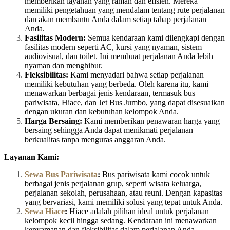
memberikan layanan yang ramah dan efisien. Mereka
memiliki pengetahuan yang mendalam tentang rute perjalanan
dan akan membantu Anda dalam setiap tahap perjalanan
Anda.
Fasilitas Modern:
Semua kendaraan kami dilengkapi dengan
fasilitas modern seperti AC, kursi yang nyaman, sistem
audiovisual, dan toilet. Ini membuat perjalanan Anda lebih
nyaman dan menghibur.
Fleksibilitas:
Kami menyadari bahwa setiap perjalanan
memiliki kebutuhan yang berbeda. Oleh karena itu, kami
menawarkan berbagai jenis kendaraan, termasuk bus
pariwisata, Hiace, dan Jet Bus Jumbo, yang dapat disesuaikan
dengan ukuran dan kebutuhan kelompok Anda.
Harga Bersaing:
Kami memberikan penawaran harga yang
bersaing sehingga Anda dapat menikmati perjalanan
berkualitas tanpa menguras anggaran Anda.
Layanan Kami:
Sewa Bus Pariwisata
:
Bus pariwisata kami cocok untuk
berbagai jenis perjalanan grup, seperti wisata keluarga,
perjalanan sekolah, perusahaan, atau reuni. Dengan kapasitas
yang bervariasi, kami memiliki solusi yang tepat untuk Anda.
Sewa Hiace
:
Hiace adalah pilihan ideal untuk perjalanan
kelompok kecil hingga sedang. Kendaraan ini menawarkan
kenyamanan dan fleksibilitas dalam perjalanan Anda.