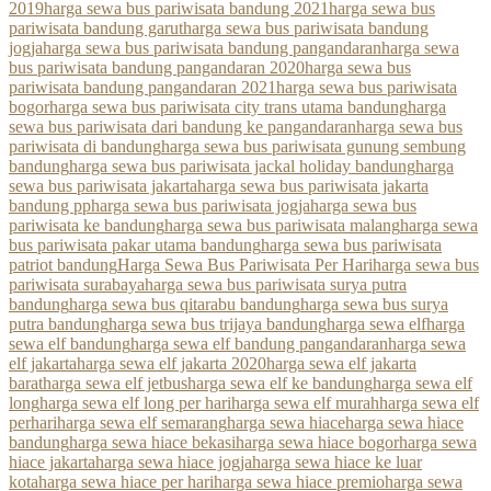
2019
harga sewa bus pariwisata bandung 2021
harga sewa bus
pariwisata bandung garut
harga sewa bus pariwisata bandung
jogja
harga sewa bus pariwisata bandung pangandaran
harga sewa
bus pariwisata bandung pangandaran 2020
harga sewa bus
pariwisata bandung pangandaran 2021
harga sewa bus pariwisata
bogor
harga sewa bus pariwisata city trans utama bandung
harga
sewa bus pariwisata dari bandung ke pangandaran
harga sewa bus
pariwisata di bandung
harga sewa bus pariwisata gunung sembung
bandung
harga sewa bus pariwisata jackal holiday bandung
harga
sewa bus pariwisata jakarta
harga sewa bus pariwisata jakarta
bandung pp
harga sewa bus pariwisata jogja
harga sewa bus
pariwisata ke bandung
harga sewa bus pariwisata malang
harga sewa
bus pariwisata pakar utama bandung
harga sewa bus pariwisata
patriot bandung
Harga Sewa Bus Pariwisata Per Hari
harga sewa bus
pariwisata surabaya
harga sewa bus pariwisata surya putra
bandung
harga sewa bus qitarabu bandung
harga sewa bus surya
putra bandung
harga sewa bus trijaya bandung
harga sewa elf
harga
sewa elf bandung
harga sewa elf bandung pangandaran
harga sewa
elf jakarta
harga sewa elf jakarta 2020
harga sewa elf jakarta
barat
harga sewa elf jetbus
harga sewa elf ke bandung
harga sewa elf
long
harga sewa elf long per hari
harga sewa elf murah
harga sewa elf
perhari
harga sewa elf semarang
harga sewa hiace
harga sewa hiace
bandung
harga sewa hiace bekasi
harga sewa hiace bogor
harga sewa
hiace jakarta
harga sewa hiace jogja
harga sewa hiace ke luar
kota
harga sewa hiace per hari
harga sewa hiace premio
harga sewa