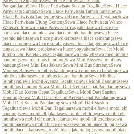
Pariwisata Singapore
Sewa Hiace Pariwisata Stasiun
Pangandaran
Sewa Hiace Pariwisata Stasiun Tegalluar
Sewa Hiace
Pariwisata Surabaya
Sewa Hiace Pariwisata Taman Safari
Sewa
Hiace Pariwisata Tangerang
Sewa Hiace Pariwisata Tegalluar
Sewa
Hiace Pariwisata Ujung Genteng
Sewa Hiace Pariwisata Wahoo
Waterworld
Sewa Hiace Pariwisata Yogyakarta
sewa hiace per
hari
sewa hiace premio
sewa hiace premio bandung
sewa hiace
premio jakarta
sewa hiace purwokerto
sewa hiace semarang
sewa
hiace serpong
sewa hiace surabaya
sewa hiace tangerang
sewa hiace
tangsel
sewa hiace terdekat
sewa hiace yogyakarta
Sewa Jet Mobil
Jumbo Dari Kereta Cepat Tegalluar
sewa long elf
sewa medium bus
bandung
sewa microbus bandung
Sewa Mini Bus
sewa mini bus
bandung
Sewa Mini Bus Jakarta
Sewa Mini Bus Surabaya
Sewa
Minibus Bali
sewa minibus bandung
sewa minibus di bandung
sewa
minibus jakarta
sewa minibus jakarta bandung
Sewa Minibus
Surabaya
Sewa Mobil Avanza Tegalluar
Sewa Mobil Bandung
sewa
mobil bus bandung
Sewa Mobil Dari Kereta Cepat Padalarang
Sewa
Mobil Dari Kereta Cepat Tegalluar
Sewa Mobil Dari Stasiun
Bandung
Sewa Mobil Dari Stasiun Kereta Cepat Padalarang
Sewa
Mobil Dari Stasiun Padalarang
Sewa Mobil Dari Stasiun
Tegalluar
Sewa Mobil Dari Tegalluar
sewa mobil elf
sewa mobil elf
bandung
sewa mobil elf jakarta
sewa mobil elf long
sewa mobil elf
murah
sewa mobil elf murah jakarta
sewa mobil elf terdekat
sewa
mobil hiace
sewa mobil hiace depok
sewa mobil hiace di jogja
sewa
mobil hiace jakarta
sewa mobil hiace jakarta jogja
sewa mobil hiace