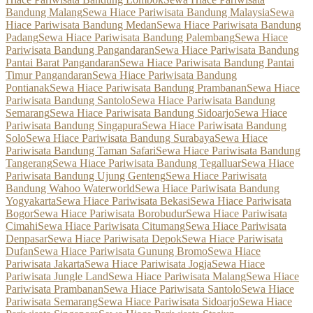
Bandung Malang
Sewa Hiace Pariwisata Bandung Malaysia
Sewa
Hiace Pariwisata Bandung Medan
Sewa Hiace Pariwisata Bandung
Padang
Sewa Hiace Pariwisata Bandung Palembang
Sewa Hiace
Pariwisata Bandung Pangandaran
Sewa Hiace Pariwisata Bandung
Pantai Barat Pangandaran
Sewa Hiace Pariwisata Bandung Pantai
Timur Pangandaran
Sewa Hiace Pariwisata Bandung
Pontianak
Sewa Hiace Pariwisata Bandung Prambanan
Sewa Hiace
Pariwisata Bandung Santolo
Sewa Hiace Pariwisata Bandung
Semarang
Sewa Hiace Pariwisata Bandung Sidoarjo
Sewa Hiace
Pariwisata Bandung Singapura
Sewa Hiace Pariwisata Bandung
Solo
Sewa Hiace Pariwisata Bandung Surabaya
Sewa Hiace
Pariwisata Bandung Taman Safari
Sewa Hiace Pariwisata Bandung
Tangerang
Sewa Hiace Pariwisata Bandung Tegalluar
Sewa Hiace
Pariwisata Bandung Ujung Genteng
Sewa Hiace Pariwisata
Bandung Wahoo Waterworld
Sewa Hiace Pariwisata Bandung
Yogyakarta
Sewa Hiace Pariwisata Bekasi
Sewa Hiace Pariwisata
Bogor
Sewa Hiace Pariwisata Borobudur
Sewa Hiace Pariwisata
Cimahi
Sewa Hiace Pariwisata Citumang
Sewa Hiace Pariwisata
Denpasar
Sewa Hiace Pariwisata Depok
Sewa Hiace Pariwisata
Dufan
Sewa Hiace Pariwisata Gunung Bromo
Sewa Hiace
Pariwisata Jakarta
Sewa Hiace Pariwisata Jogja
Sewa Hiace
Pariwisata Jungle Land
Sewa Hiace Pariwisata Malang
Sewa Hiace
Pariwisata Prambanan
Sewa Hiace Pariwisata Santolo
Sewa Hiace
Pariwisata Semarang
Sewa Hiace Pariwisata Sidoarjo
Sewa Hiace