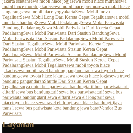
jakarta selatan
sewa mobil hiace jogja
sewa mobil hiace murah
sewa
mobil hiace murah jakarta
sewa mobil hiace premio
sewa mobil hiace
tangerang
sewa mobil hiace yogyakarta
Sewa Mobil Inova
Tegalluar
Sewa Mobil Long Dari Kereta Cepat Tegalluar
sewa mobil
mini bus bandung
Sewa Mobil Padalarang
Sewa Mobil Pariwisata
Bandung Padalarang
Sewa Mobil Pariwisata Dari Kereta Cepat
Padalarang
Sewa Mobil Pariwisata Dari Stasiun Bandung
Sewa
Mobil Pariwisata Dari Stasiun Padalarang
Sewa Mobil Pariwisata
Dari Stasiun Tegalluar
Sewa Mobil Pariwisata Kereta Cepat
Padalarang
Sewa Mobil Pariwisata Stasiun Kereta Cepat
Padalarang
Sewa Mobil Pariwisata Stasiun Padalarang
Sewa Mobil
Pariwisata Stasiun Tegalluar
Sewa Mobil Stasiun Kereta Cepat
Padalarang
Sewa Mobil Tegalluar
sewa mobil toyota hiace
jakarta
sewa mobil travel bandung pangandaran
sewa toyota hiace
bandung
sewa toyota hiace jakarta
sewa toyota hiace jogja
sewa travel
bandung pangandaran
Shuttle Dari Stasiun Kereta Cepat
Tegalluar
surya putra bus pariwisata bandung
tarif bus pariwisata
tarif
elf
tarif sewa bus bandung
tarif sewa bus pariwisata
tarif sewa bus
pariwisata bandung
tarif sewa elf
tarif sewa elf long
tarif sewa
hiace
toyota hiace sewa
travel elf long
travel hiace bandung
trijaya
trans l sewa bus pariwisata kota bandung jawa barat
Vendor Bus
Pariwisata
Layanan