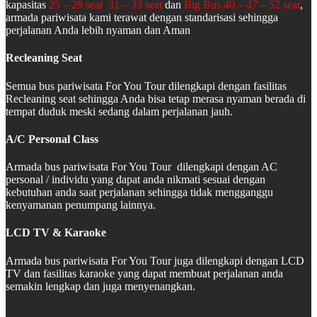
kapasitas
25 – 29 seat
,
31 – 33 seat
dan
Big Bus 40 – 47 – 52 seat
,
armada pariwisata kami terawat dengan standarisasi sehingga
perjalanan Anda lebih nyaman dan Aman
Recleaning Seat
Semua bus pariwisata For You Tour dilengkapi dengan fasilitas
Recleaning seat sehingga Anda bisa tetap merasa nyaman berada di
tempat duduk meski sedang dalam perjalanan jauh.
A/C Personal Class
Armada bus pariwisata For You Tour dilengkapi dengan AC
personal / individu yang dapat anda nikmati sesuai dengan
kebutuhan anda saat perjalanan sehingga tidak mengganggu
kenyamanan penumpang lainnya.
LCD TV & Karaoke
Armada bus pariwisata For You Tour juga dilengkapi dengan LCD
TV dan fasilitas karaoke yang dapat membuat perjalanan anda
semakin lengkap dan juga menyenangkan.