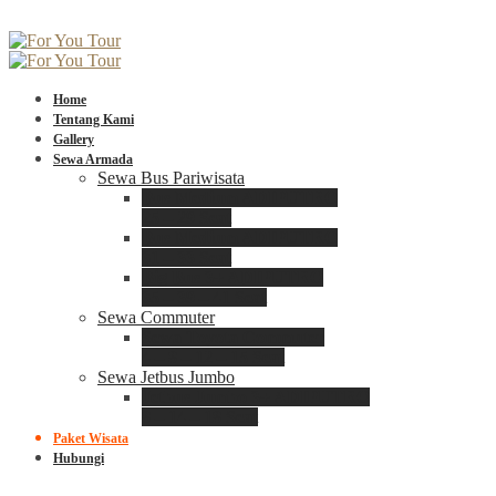
Home
Tentang Kami
Gallery
Sewa Armada
Sewa Bus Pariwisata
Bus Medium ADIPUTRO
25 – 29 Seat
Bus Medium ADIPUTRO
31 – 33 Seat
Big Bus 3+ ADIPUTRO
35 – 39 – 41 Seat
Sewa Commuter
Sewa Toyota Commuter
4 – 8 – 12 – 15 Seat
Sewa Jetbus Jumbo
Jetbus Jumbo 3+ ADIPUTRO
8 – 14 – 18 Seat
Paket Wisata
Hubungi