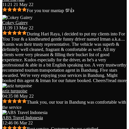
11:21 21 May 22
For you tour mantap 💯👍
Cokey Gairey
11:39 13 May 22
During Hari Raya, i decided to put my clients into For
You Tour & a kindhearted gentle funny driver named Irman a.k.a.
...
Kumis was their trusty representative. The vehicle was superb &
definitely well cleaned, fragrant & comfortable as well. All my
clients were very pleasant & filling their bucket list of good
experience. Kudos especially for the driver, as he's a very
professional & able in a bit English speaking too. A very trustworthy
recommend tourism transportation agent in Bandung. Five stars
awarded. We're very enjoying your services in Bandung. Might
booked this agent & Irman for our future booked. Cheers!!
read more
aziz turquoise
04:35 08 May 22
Thank you, our tour in Bandung was comfortable with
the service
ABS Travel Indonesia
12:46 06 Mar 22
Best service. Customer always satisfied