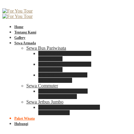
Home
Tentang Kami
Gallery
Sewa Armada
Sewa Bus Pariwisata
Bus Medium ADIPUTRO
25 – 29 Seat
Bus Medium ADIPUTRO
31 – 33 Seat
Big Bus 3+ ADIPUTRO
35 – 39 – 41 Seat
Sewa Commuter
Sewa Toyota Commuter
4 – 8 – 12 – 15 Seat
Sewa Jetbus Jumbo
Jetbus Jumbo 3+ ADIPUTRO
8 – 14 – 18 Seat
Paket Wisata
Hubungi