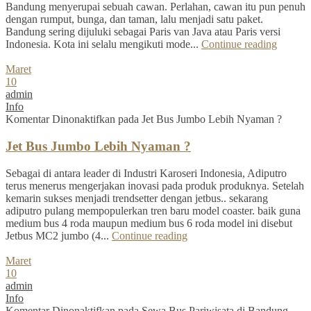
Bandung menyerupai sebuah cawan. Perlahan, cawan itu pun penuh
dengan rumput, bunga, dan taman, lalu menjadi satu paket.
Bandung sering dijuluki sebagai Paris van Java atau Paris versi
Indonesia. Kota ini selalu mengikuti mode...
Continue reading
Maret
10
admin
Info
Komentar Dinonaktifkan
pada Jet Bus Jumbo Lebih Nyaman ?
Jet Bus Jumbo Lebih Nyaman ?
Sebagai di antara leader di Industri Karoseri Indonesia, Adiputro
terus menerus mengerjakan inovasi pada produk produknya. Setelah
kemarin sukses menjadi trendsetter dengan jetbus.. sekarang
adiputro pulang mempopulerkan tren baru model coaster. baik guna
medium bus 4 roda maupun medium bus 6 roda model ini disebut
Jetbus MC2 jumbo (4...
Continue reading
Maret
10
admin
Info
Komentar Dinonaktifkan
pada Sewa Bus Pariwisata di Bandung