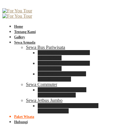
Home
Tentang Kami
Gallery
Sewa Armada
Sewa Bus Pariwisata
Bus Medium ADIPUTRO
25 – 29 Seat
Bus Medium ADIPUTRO
31 – 33 Seat
Big Bus 3+ ADIPUTRO
35 – 39 – 41 Seat
Sewa Commuter
Sewa Toyota Commuter
4 – 8 – 12 – 15 Seat
Sewa Jetbus Jumbo
Jetbus Jumbo 3+ ADIPUTRO
8 – 14 – 18 Seat
Paket Wisata
Hubungi