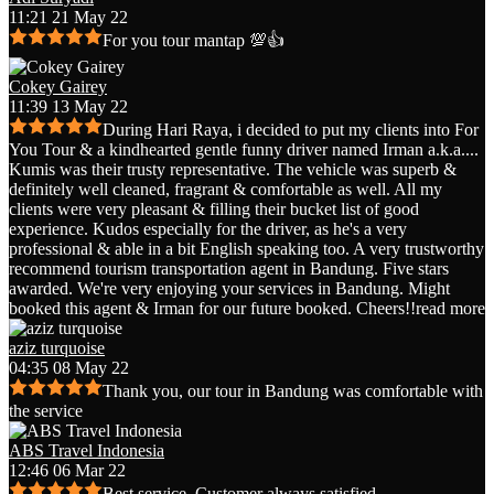
11:21 21 May 22
For you tour mantap 💯👍
Cokey Gairey
11:39 13 May 22
During Hari Raya, i decided to put my clients into For
You Tour & a kindhearted gentle funny driver named Irman a.k.a.
...
Kumis was their trusty representative. The vehicle was superb &
definitely well cleaned, fragrant & comfortable as well. All my
clients were very pleasant & filling their bucket list of good
experience. Kudos especially for the driver, as he's a very
professional & able in a bit English speaking too. A very trustworthy
recommend tourism transportation agent in Bandung. Five stars
awarded. We're very enjoying your services in Bandung. Might
booked this agent & Irman for our future booked. Cheers!!
read more
aziz turquoise
04:35 08 May 22
Thank you, our tour in Bandung was comfortable with
the service
ABS Travel Indonesia
12:46 06 Mar 22
Best service. Customer always satisfied