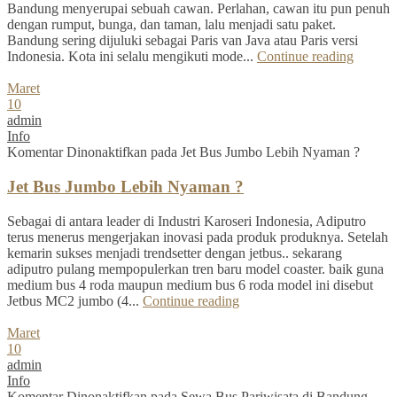
Bandung menyerupai sebuah cawan. Perlahan, cawan itu pun penuh
dengan rumput, bunga, dan taman, lalu menjadi satu paket.
Bandung sering dijuluki sebagai Paris van Java atau Paris versi
Indonesia. Kota ini selalu mengikuti mode...
Continue reading
Maret
10
admin
Info
Komentar Dinonaktifkan
pada Jet Bus Jumbo Lebih Nyaman ?
Jet Bus Jumbo Lebih Nyaman ?
Sebagai di antara leader di Industri Karoseri Indonesia, Adiputro
terus menerus mengerjakan inovasi pada produk produknya. Setelah
kemarin sukses menjadi trendsetter dengan jetbus.. sekarang
adiputro pulang mempopulerkan tren baru model coaster. baik guna
medium bus 4 roda maupun medium bus 6 roda model ini disebut
Jetbus MC2 jumbo (4...
Continue reading
Maret
10
admin
Info
Komentar Dinonaktifkan
pada Sewa Bus Pariwisata di Bandung