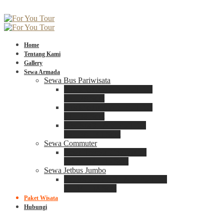
Home
Tentang Kami
Gallery
Sewa Armada
Sewa Bus Pariwisata
Bus Medium ADIPUTRO
25 – 29 Seat
Bus Medium ADIPUTRO
31 – 33 Seat
Big Bus 3+ ADIPUTRO
35 – 39 – 41 Seat
Sewa Commuter
Sewa Toyota Commuter
4 – 8 – 12 – 15 Seat
Sewa Jetbus Jumbo
Jetbus Jumbo 3+ ADIPUTRO
8 – 14 – 18 Seat
Paket Wisata
Hubungi