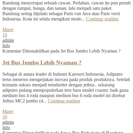
Bandung menyerupai sebuah cawan. Perlahan, cawan itu pun penuh
dengan rumput, bunga, dan taman, lalu menjadi satu paket.
Bandung sering dijuluki sebagai Paris van Java atau Paris versi
Indonesia. Kota ini selalu mengikuti mode...
Continue reading
Maret
10
admin
Info
Komentar Dinonaktifkan
pada Jet Bus Jumbo Lebih Nyaman ?
Jet Bus Jumbo Lebih Nyaman ?
Sebagai di antara leader di Industri Karoseri Indonesia, Adiputro
terus menerus mengerjakan inovasi pada produk produknya. Setelah
kemarin sukses menjadi trendsetter dengan jetbus.. sekarang
adiputro pulang mempopulerkan tren baru model coaster. baik guna
medium bus 4 roda maupun medium bus 6 roda model ini disebut
Jetbus MC2 jumbo (4...
Continue reading
Maret
10
admin
Info
Komentar Dinonaktifkan
pada Sewa Bus Pariwisata di Bandung