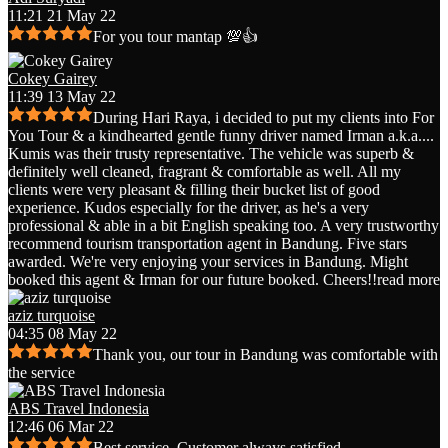
11:21 21 May 22
For you tour mantap 💯👍
Cokey Gairey
11:39 13 May 22
During Hari Raya, i decided to put my clients into For
You Tour & a kindhearted gentle funny driver named Irman a.k.a.
...
Kumis was their trusty representative. The vehicle was superb &
definitely well cleaned, fragrant & comfortable as well. All my
clients were very pleasant & filling their bucket list of good
experience. Kudos especially for the driver, as he's a very
professional & able in a bit English speaking too. A very trustworthy
recommend tourism transportation agent in Bandung. Five stars
awarded. We're very enjoying your services in Bandung. Might
booked this agent & Irman for our future booked. Cheers!!
read more
aziz turquoise
04:35 08 May 22
Thank you, our tour in Bandung was comfortable with
the service
ABS Travel Indonesia
12:46 06 Mar 22
Best service. Customer always satisfied