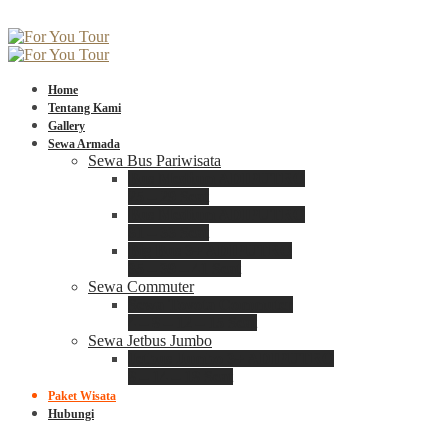
Home
Tentang Kami
Gallery
Sewa Armada
Sewa Bus Pariwisata
Bus Medium ADIPUTRO
25 – 29 Seat
Bus Medium ADIPUTRO
31 – 33 Seat
Big Bus 3+ ADIPUTRO
35 – 39 – 41 Seat
Sewa Commuter
Sewa Toyota Commuter
4 – 8 – 12 – 15 Seat
Sewa Jetbus Jumbo
Jetbus Jumbo 3+ ADIPUTRO
8 – 14 – 18 Seat
Paket Wisata
Hubungi