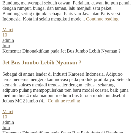
Bandung menyerupai sebuah cawan. Perlahan, cawan itu pun penuh
dengan rumput, bunga, dan taman, lalu menjadi satu paket.
Bandung sering dijuluki sebagai Paris van Java atau Paris versi
Indonesia. Kota ini selalu mengikuti mode...
Continue reading
Maret
10
admin
Info
Komentar Dinonaktifkan
pada Jet Bus Jumbo Lebih Nyaman ?
Jet Bus Jumbo Lebih Nyaman ?
Sebagai di antara leader di Industri Karoseri Indonesia, Adiputro
terus menerus mengerjakan inovasi pada produk produknya. Setelah
kemarin sukses menjadi trendsetter dengan jetbus.. sekarang
adiputro pulang mempopulerkan tren baru model coaster. baik guna
medium bus 4 roda maupun medium bus 6 roda model ini disebut
Jetbus MC2 jumbo (4...
Continue reading
Maret
10
admin
Info
Komentar Dinonaktifkan
pada Sewa Bus Pariwisata di Bandung