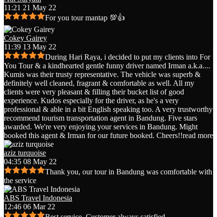
11:21 21 May 22
For you tour mantap 💯👍
Cokey Gairey
11:39 13 May 22
During Hari Raya, i decided to put my clients into For
You Tour & a kindhearted gentle funny driver named Irman a.k.a.
...
Kumis was their trusty representative. The vehicle was superb &
definitely well cleaned, fragrant & comfortable as well. All my
clients were very pleasant & filling their bucket list of good
experience. Kudos especially for the driver, as he's a very
professional & able in a bit English speaking too. A very trustworthy
recommend tourism transportation agent in Bandung. Five stars
awarded. We're very enjoying your services in Bandung. Might
booked this agent & Irman for our future booked. Cheers!!
read more
aziz turquoise
04:35 08 May 22
Thank you, our tour in Bandung was comfortable with
the service
ABS Travel Indonesia
12:46 06 Mar 22
Best service. Customer always satisfied