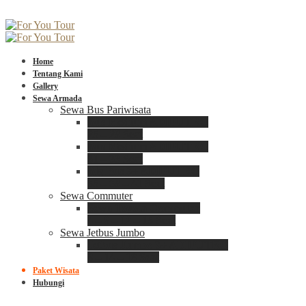
Home
Tentang Kami
Gallery
Sewa Armada
Sewa Bus Pariwisata
Bus Medium ADIPUTRO
25 – 29 Seat
Bus Medium ADIPUTRO
31 – 33 Seat
Big Bus 3+ ADIPUTRO
35 – 39 – 41 Seat
Sewa Commuter
Sewa Toyota Commuter
4 – 8 – 12 – 15 Seat
Sewa Jetbus Jumbo
Jetbus Jumbo 3+ ADIPUTRO
8 – 14 – 18 Seat
Paket Wisata
Hubungi