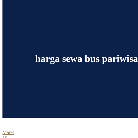
harga sewa bus pariwis
Maret
10