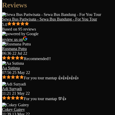
Reviews
Sewa Bus Pariwisata - Sewa Bus Bandung - For You Tour
5.0
Based on 95 reviews
review us on
Rusmana Putra
06:36 22 Jul 22
Recommended!!
Aa Sutisna
07:56 25 May 22
For you tour mantap 👍👍👍👍👍
Adi Suryadi
11:21 21 May 22
For you tour mantap 💯👍
Cokey Gairey
11:39 13 May 22