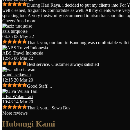
During Hari Raya, i decided to put my clients into For 
well cleaned, fragrant & comfortable as well. All my clients were very 
speaking too. A very trustworthy recommend tourism transportation a
Cheers!!
read more
aziz turquoise
04:35 08 May 22
Thank you, our tour in Bandung was comfortable with t
ABS Travel Indonesia
12:46 06 Mar 22
Best service. Customer always satisfied
wandi setiawan
12:15 20 Mar 20
Good Staff....
Ulva Wulan Tari
10:43 14 Mar 20
Thank you... Sewa Bus
More reviews
Hubungi Kami