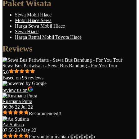
Paket Wisata
Sewa Mobil Hiace
Mobil Hiace Sewa
Harga Sewa Mobil Hiace
Sewa Hiace
Harga Rental Mobil Toyota Hiace
Reviews
Sewa Bus Pariwisata - Sewa Bus Bandung - For You Tour
5.0
Based on 95 reviews
review us on
Rusmana Putra
06:36 22 Jul 22
Recommended!!
Aa Sutisna
07:56 25 May 22
For you tour mantap 👍👍👍👍👍