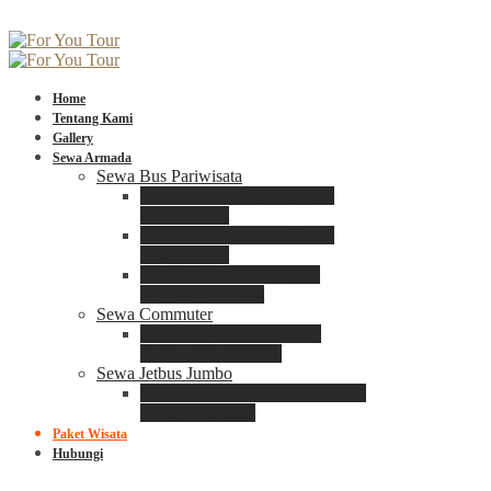
Home
Tentang Kami
Gallery
Sewa Armada
Sewa Bus Pariwisata
Bus Medium ADIPUTRO
25 – 29 Seat
Bus Medium ADIPUTRO
31 – 33 Seat
Big Bus 3+ ADIPUTRO
35 – 39 – 41 Seat
Sewa Commuter
Sewa Toyota Commuter
4 – 8 – 12 – 15 Seat
Sewa Jetbus Jumbo
Jetbus Jumbo 3+ ADIPUTRO
8 – 14 – 18 Seat
Paket Wisata
Hubungi