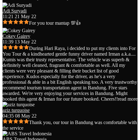
Adi Suryadi
11:21 21 May 22
For you tour mantap 💯👍
Cokey Gairey
11:39 13 May 22
During Hari Raya, i decided to put my clients into For
You Tour & a kindhearted gentle funny driver named Irman a.k.a.
...
Kumis was their trusty representative. The vehicle was superb &
definitely well cleaned, fragrant & comfortable as well. All my
clients were very pleasant & filling their bucket list of good
experience. Kudos especially for the driver, as he's a very
professional & able in a bit English speaking too. A very trustworthy
recommend tourism transportation agent in Bandung. Five stars
awarded. We're very enjoying your services in Bandung. Might
booked this agent & Irman for our future booked. Cheers!!
read more
aziz turquoise
04:35 08 May 22
Thank you, our tour in Bandung was comfortable with
the service
ABS Travel Indonesia