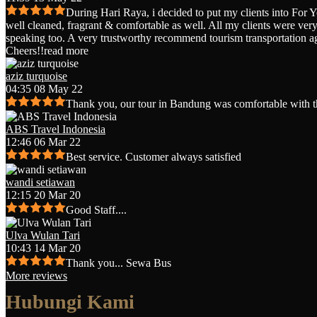
During Hari Raya, i decided to put my clients into For 
well cleaned, fragrant & comfortable as well. All my clients were very 
speaking too. A very trustworthy recommend tourism transportation a
Cheers!!
read more
aziz turquoise
04:35 08 May 22
Thank you, our tour in Bandung was comfortable with t
ABS Travel Indonesia
12:46 06 Mar 22
Best service. Customer always satisfied
wandi setiawan
12:15 20 Mar 20
Good Staff....
Ulva Wulan Tari
10:43 14 Mar 20
Thank you... Sewa Bus
More reviews
Hubungi Kami