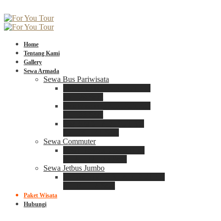
Home
Tentang Kami
Gallery
Sewa Armada
Sewa Bus Pariwisata
Bus Medium ADIPUTRO
25 – 29 Seat
Bus Medium ADIPUTRO
31 – 33 Seat
Big Bus 3+ ADIPUTRO
35 – 39 – 41 Seat
Sewa Commuter
Sewa Toyota Commuter
4 – 8 – 12 – 15 Seat
Sewa Jetbus Jumbo
Jetbus Jumbo 3+ ADIPUTRO
8 – 14 – 18 Seat
Paket Wisata
Hubungi