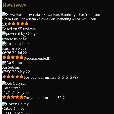
Reviews
Sewa Bus Pariwisata - Sewa Bus Bandung - For You Tour
5.0
Based on 95 reviews
review us on
Rusmana Putra
06:36 22 Jul 22
Recommended!!
Aa Sutisna
07:56 25 May 22
For you tour mantap 👍👍👍👍👍
Adi Suryadi
11:21 21 May 22
For you tour mantap 💯👍
Cokey Gairey
11:39 13 May 22