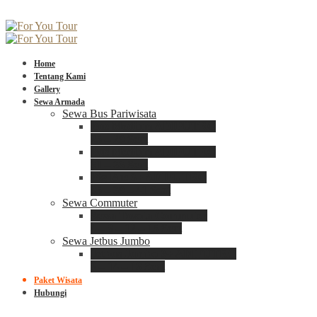
Home
Tentang Kami
Gallery
Sewa Armada
Sewa Bus Pariwisata
Bus Medium ADIPUTRO
25 – 29 Seat
Bus Medium ADIPUTRO
31 – 33 Seat
Big Bus 3+ ADIPUTRO
35 – 39 – 41 Seat
Sewa Commuter
Sewa Toyota Commuter
4 – 8 – 12 – 15 Seat
Sewa Jetbus Jumbo
Jetbus Jumbo 3+ ADIPUTRO
8 – 14 – 18 Seat
Paket Wisata
Hubungi