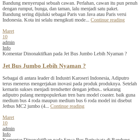
Bandung menyerupai sebuah cawan. Perlahan, cawan itu pun penuh
dengan rumput, bunga, dan taman, lalu menjadi satu paket.
Bandung sering dijuluki sebagai Paris van Java atau Paris versi
Indonesia. Kota ini selalu mengikuti mode...
Continue reading
Maret
10
admin
Info
Komentar Dinonaktifkan
pada Jet Bus Jumbo Lebih Nyaman ?
Jet Bus Jumbo Lebih Nyaman ?
Sebagai di antara leader di Industri Karoseri Indonesia, Adiputro
terus menerus mengerjakan inovasi pada produk produknya. Setelah
kemarin sukses menjadi trendsetter dengan jetbus.. sekarang
adiputro pulang mempopulerkan tren baru model coaster. baik guna
medium bus 4 roda maupun medium bus 6 roda model ini disebut
Jetbus MC2 jumbo (4...
Continue reading
Maret
10
admin
Info
Komentar Dinonaktifkan
pada Sewa Bus Pariwisata di Bandung