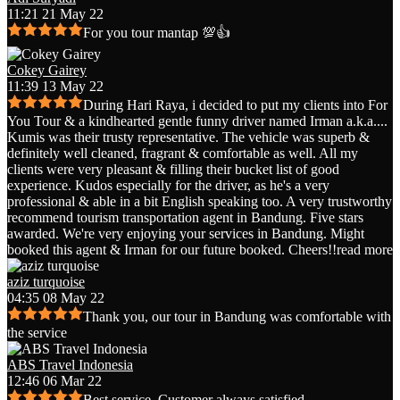
11:21 21 May 22
For you tour mantap 💯👍
Cokey Gairey
11:39 13 May 22
During Hari Raya, i decided to put my clients into For
You Tour & a kindhearted gentle funny driver named Irman a.k.a.
...
Kumis was their trusty representative. The vehicle was superb &
definitely well cleaned, fragrant & comfortable as well. All my
clients were very pleasant & filling their bucket list of good
experience. Kudos especially for the driver, as he's a very
professional & able in a bit English speaking too. A very trustworthy
recommend tourism transportation agent in Bandung. Five stars
awarded. We're very enjoying your services in Bandung. Might
booked this agent & Irman for our future booked. Cheers!!
read more
aziz turquoise
04:35 08 May 22
Thank you, our tour in Bandung was comfortable with
the service
ABS Travel Indonesia
12:46 06 Mar 22
Best service. Customer always satisfied