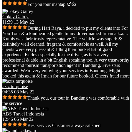
For you tour mantap 💯👍
Cokey Gairey
11:39 13 May 22
During Hari Raya, i decided to put my clients into For
You Tour & a kindhearted gentle funny driver named Irman a.k.a.
...
Kumis was their trusty representative. The vehicle was superb &
definitely well cleaned, fragrant & comfortable as well. All my
clients were very pleasant & filling their bucket list of good
experience. Kudos especially for the driver, as he's a very
professional & able in a bit English speaking too. A very trustworthy
recommend tourism transportation agent in Bandung. Five stars
awarded. We're very enjoying your services in Bandung. Might
booked this agent & Irman for our future booked. Cheers!!
read more
aziz turquoise
04:35 08 May 22
Thank you, our tour in Bandung was comfortable with
the service
ABS Travel Indonesia
12:46 06 Mar 22
Best service. Customer always satisfied