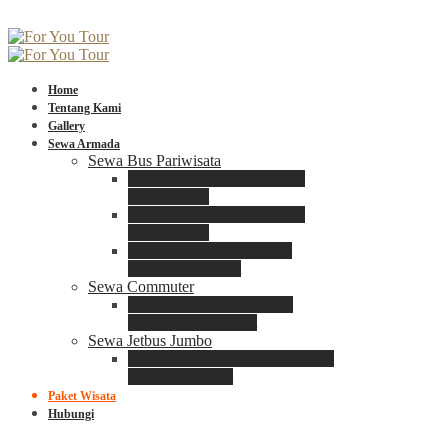
Home
Tentang Kami
Gallery
Sewa Armada
Sewa Bus Pariwisata
Bus Medium ADIPUTRO
25 – 29 Seat
Bus Medium ADIPUTRO
31 – 33 Seat
Big Bus 3+ ADIPUTRO
35 – 39 – 41 Seat
Sewa Commuter
Sewa Toyota Commuter
4 – 8 – 12 – 15 Seat
Sewa Jetbus Jumbo
Jetbus Jumbo 3+ ADIPUTRO
8 – 14 – 18 Seat
Paket Wisata
Hubungi