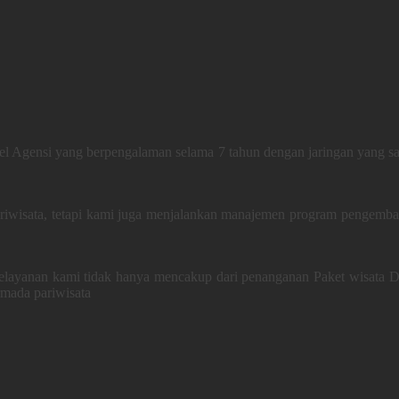
el Agensi yang berpengalaman selama 7 tahun dengan jaringan yang san
riwisata, tetapi kami juga menjalankan manajemen program pengemban
pelayanan kami tidak hanya mencakup dari penanganan Paket wisata Do
rmada pariwisata