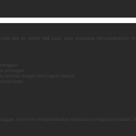
wisata dan itu adalah
visi
kami, kami senantiasa mewujudkannya den
pelanggan
da pelanggan
an berbeda dengan travel agent lainnya
usahaan kami
langgan, serta terus mempertahankan reputasinya sebagai perusahaan
T