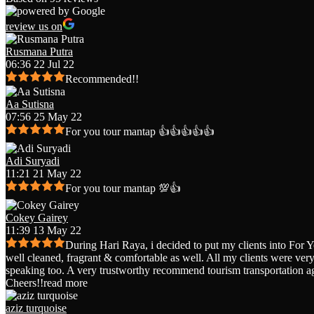
review us on
Rusmana Putra
06:36 22 Jul 22
Recommended!!
Aa Sutisna
07:56 25 May 22
For you tour mantap 👍👍👍👍👍
Adi Suryadi
11:21 21 May 22
For you tour mantap 💯👍
Cokey Gairey
11:39 13 May 22
During Hari Raya, i decided to put my clients into For 
well cleaned, fragrant & comfortable as well. All my clients were very 
speaking too. A very trustworthy recommend tourism transportation a
Cheers!!
read more
aziz turquoise