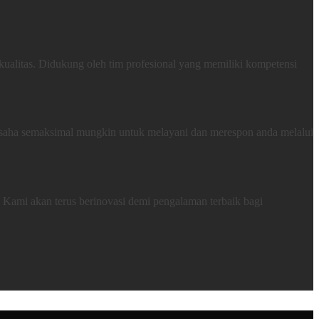
ualitas. Didukung oleh tim profesional yang memiliki kompetensi
rusaha semaksimal mungkin untuk melayani dan merespon anda melalui
.
Kami akan terus berinovasi demi pengalaman terbaik bagi