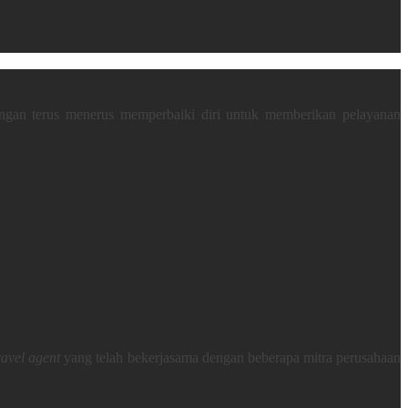
gan terus menerus memperbaiki diri untuk memberikan pelayanan
ravel agent
yang telah bekerjasama dengan beberapa mitra perusahaan