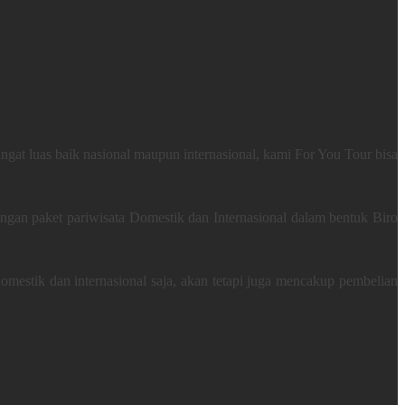
gat luas baik nasional maupun internasional, kami For You Tour bisa
gan paket pariwisata Domestik dan Internasional dalam bentuk Biro
mestik dan internasional saja, akan tetapi juga mencakup pembelian