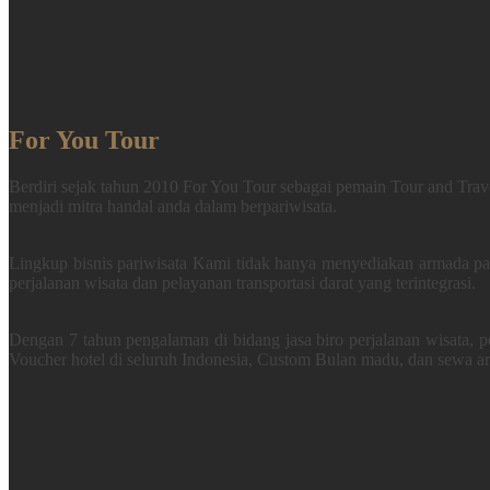
For You Tour
Berdiri sejak tahun 2010 For You Tour sebagai pemain Tour and Trav
menjadi mitra handal anda dalam berpariwisata.
Lingkup bisnis pariwisata Kami tidak hanya menyediakan armada pa
perjalanan wisata dan pelayanan transportasi darat yang terintegrasi.
Dengan 7 tahun pengalaman di bidang jasa biro perjalanan wisata, 
Voucher hotel di seluruh Indonesia, Custom Bulan madu, dan sewa a