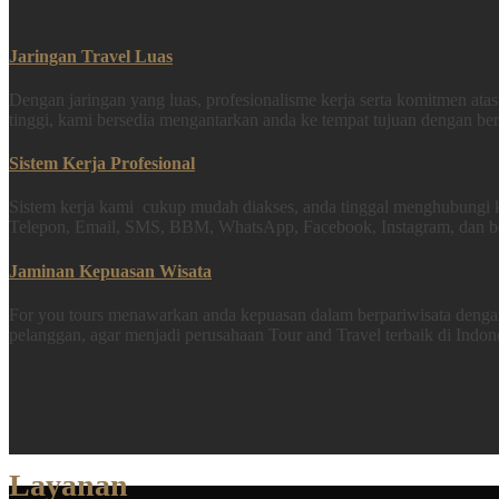
Jaringan Travel Luas
Dengan jaringan yang luas, profesionalisme kerja serta komitmen at
tinggi, kami bersedia mengantarkan anda ke tempat tujuan dengan ber
Sistem Kerja Profesional
Sistem kerja kami cukup mudah diakses, anda tinggal menghubungi k
Telepon, Email, SMS, BBM, WhatsApp, Facebook, Instagram, dan ber
Jaminan Kepuasan Wisata
For you tours menawarkan anda kepuasan dalam berpariwisata deng
pelanggan, agar menjadi perusahaan Tour and Travel terbaik di Indon
Layanan