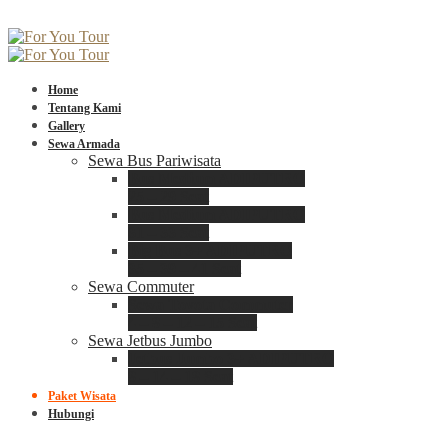
Home
Tentang Kami
Gallery
Sewa Armada
Sewa Bus Pariwisata
Bus Medium ADIPUTRO
25 – 29 Seat
Bus Medium ADIPUTRO
31 – 33 Seat
Big Bus 3+ ADIPUTRO
35 – 39 – 41 Seat
Sewa Commuter
Sewa Toyota Commuter
4 – 8 – 12 – 15 Seat
Sewa Jetbus Jumbo
Jetbus Jumbo 3+ ADIPUTRO
8 – 14 – 18 Seat
Paket Wisata
Hubungi