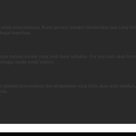
as setiap pelayanannya. Kami percaya mampu memberikan jasa yang berk
bagai keperluan.
ami melalui kontak yang telah kami sediakan. For you tours akan be
bagai media sosial lainnya
an jaminan kenyamanan dan pengalaman yang tidak akan anda lupakan
esia.