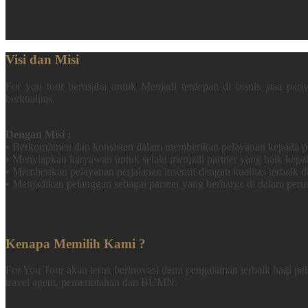
Visi dan Misi
For you tour berusaha untuk Menjadi terdepan di bisnis jasa pari
berkualitas.
Dengan Misi :
• Berkomitmen dan konsisten dalam memberikan pelayanan kepada 
• Menyiapkan karyawan untuk selalu menjadi partner yang baik kepa
• Memberikan pelayanan perjalanan insentif dengan kualitas terbaik d
• Menjadikan pelanggan sebagai partner yang berharga di dalam per
Kenapa Memilih Kami ?
For You Tour akan terus berinovasi demi pengalaman terbaik bagi pe
travel agent, pemerintahan dan BUMN.