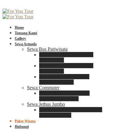
Home
Tentang Kami
Gallery
Sewa Armada
Sewa Bus Pariwisata
Bus Medium ADIPUTRO
25 – 29 Seat
Bus Medium ADIPUTRO
31 – 33 Seat
Big Bus 3+ ADIPUTRO
35 – 39 – 41 Seat
Sewa Commuter
Sewa Toyota Commuter
4 – 8 – 12 – 15 Seat
Sewa Jetbus Jumbo
Jetbus Jumbo 3+ ADIPUTRO
8 – 14 – 18 Seat
Paket Wisata
Hubungi