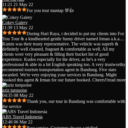
11:21 21 May 22
For you tour mantap 💯👍
Cokey Gairey
11:39 13 May 22
During Hari Raya, i decided to put my clients into For
You Tour & a kindhearted gentle funny driver named Irman a.k.a.
...
Kumis was their trusty representative. The vehicle was superb &
definitely well cleaned, fragrant & comfortable as well. All my
clients were very pleasant & filling their bucket list of good
experience. Kudos especially for the driver, as he's a very
professional & able in a bit English speaking too. A very trustworthy
recommend tourism transportation agent in Bandung. Five stars
awarded. We're very enjoying your services in Bandung. Might
booked this agent & Irman for our future booked. Cheers!!
read more
aziz turquoise
04:35 08 May 22
Thank you, our tour in Bandung was comfortable with
the service
ABS Travel Indonesia
12:46 06 Mar 22
Best service. Customer always satisfied