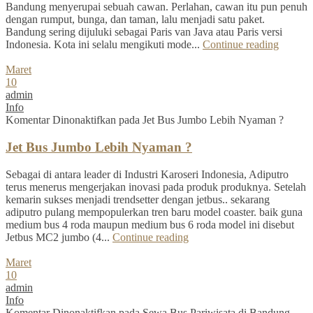
Bandung menyerupai sebuah cawan. Perlahan, cawan itu pun penuh
dengan rumput, bunga, dan taman, lalu menjadi satu paket.
Bandung sering dijuluki sebagai Paris van Java atau Paris versi
Indonesia. Kota ini selalu mengikuti mode...
Continue reading
Maret
10
admin
Info
Komentar Dinonaktifkan
pada Jet Bus Jumbo Lebih Nyaman ?
Jet Bus Jumbo Lebih Nyaman ?
Sebagai di antara leader di Industri Karoseri Indonesia, Adiputro
terus menerus mengerjakan inovasi pada produk produknya. Setelah
kemarin sukses menjadi trendsetter dengan jetbus.. sekarang
adiputro pulang mempopulerkan tren baru model coaster. baik guna
medium bus 4 roda maupun medium bus 6 roda model ini disebut
Jetbus MC2 jumbo (4...
Continue reading
Maret
10
admin
Info
Komentar Dinonaktifkan
pada Sewa Bus Pariwisata di Bandung