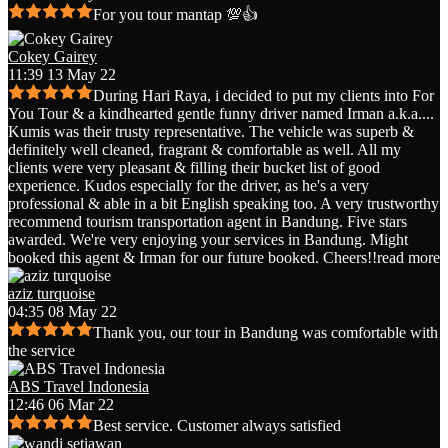
For you tour mantap 💯👍
Cokey Gairey
11:39 13 May 22
During Hari Raya, i decided to put my clients into For
You Tour & a kindhearted gentle funny driver named Irman a.k.a.
...
Kumis was their trusty representative. The vehicle was superb &
definitely well cleaned, fragrant & comfortable as well. All my
clients were very pleasant & filling their bucket list of good
experience. Kudos especially for the driver, as he's a very
professional & able in a bit English speaking too. A very trustworthy
recommend tourism transportation agent in Bandung. Five stars
awarded. We're very enjoying your services in Bandung. Might
booked this agent & Irman for our future booked. Cheers!!
read more
aziz turquoise
04:35 08 May 22
Thank you, our tour in Bandung was comfortable with
the service
ABS Travel Indonesia
12:46 06 Mar 22
Best service. Customer always satisfied