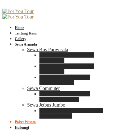
Home
Tentang Kami
Gallery
Sewa Armada
Sewa Bus Pariwisata
Bus Medium ADIPUTRO
25 – 29 Seat
Bus Medium ADIPUTRO
31 – 33 Seat
Big Bus 3+ ADIPUTRO
35 – 39 – 41 Seat
Sewa Commuter
Sewa Toyota Commuter
4 – 8 – 12 – 15 Seat
Sewa Jetbus Jumbo
Jetbus Jumbo 3+ ADIPUTRO
8 – 14 – 18 Seat
Paket Wisata
Hubungi