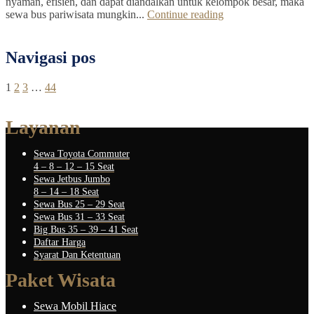
nyaman, efisien, dan dapat diandalkan untuk kelompok besar, maka
sewa bus pariwisata mungkin...
Continue reading
Navigasi pos
1
2
3
…
44
Layanan
Sewa Toyota Commuter
4 – 8 – 12 – 15 Seat
Sewa Jetbus Jumbo
8 – 14 – 18 Seat
Sewa Bus 25 – 29 Seat
Sewa Bus 31 – 33 Seat
Big Bus 35 – 39 – 41 Seat
Daftar Harga
Syarat Dan Ketentuan
Paket Wisata
Sewa Mobil Hiace