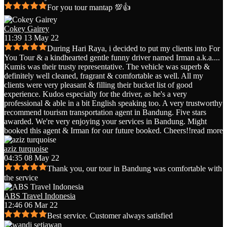
For you tour mantap 💯👍
Cokey Gairey
11:39 13 May 22
During Hari Raya, i decided to put my clients into For
You Tour & a kindhearted gentle funny driver named Irman a.k.a.
...
Kumis was their trusty representative. The vehicle was superb &
definitely well cleaned, fragrant & comfortable as well. All my
clients were very pleasant & filling their bucket list of good
experience. Kudos especially for the driver, as he's a very
professional & able in a bit English speaking too. A very trustworthy
recommend tourism transportation agent in Bandung. Five stars
awarded. We're very enjoying your services in Bandung. Might
booked this agent & Irman for our future booked. Cheers!!
read more
aziz turquoise
04:35 08 May 22
Thank you, our tour in Bandung was comfortable with
the service
ABS Travel Indonesia
12:46 06 Mar 22
Best service. Customer always satisfied