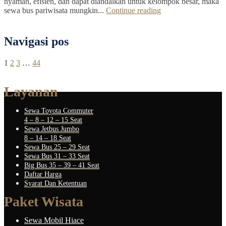
nyaman, efisien, dan dapat diandalkan untuk kelompok besar, maka
sewa bus pariwisata mungkin...
Continue reading
Navigasi pos
1
2
3
…
44
Layanan
Sewa Toyota Commuter
4 – 8 – 12 – 15 Seat
Sewa Jetbus Jumbo
8 – 14 – 18 Seat
Sewa Bus 25 – 29 Seat
Sewa Bus 31 – 33 Seat
Big Bus 35 – 39 – 41 Seat
Daftar Harga
Syarat Dan Ketentuan
Paket Wisata
Sewa Mobil Hiace