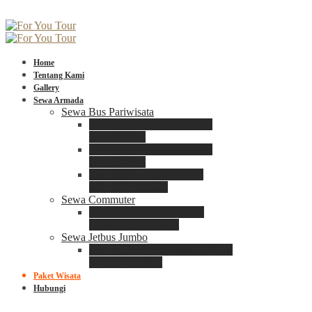
Home
Tentang Kami
Gallery
Sewa Armada
Sewa Bus Pariwisata
Bus Medium ADIPUTRO
25 – 29 Seat
Bus Medium ADIPUTRO
31 – 33 Seat
Big Bus 3+ ADIPUTRO
35 – 39 – 41 Seat
Sewa Commuter
Sewa Toyota Commuter
4 – 8 – 12 – 15 Seat
Sewa Jetbus Jumbo
Jetbus Jumbo 3+ ADIPUTRO
8 – 14 – 18 Seat
Paket Wisata
Hubungi