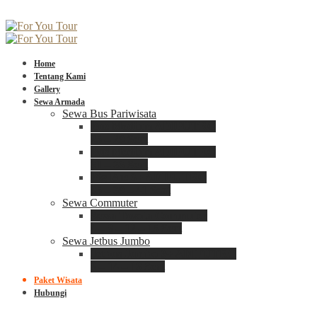
Home
Tentang Kami
Gallery
Sewa Armada
Sewa Bus Pariwisata
Bus Medium ADIPUTRO
25 – 29 Seat
Bus Medium ADIPUTRO
31 – 33 Seat
Big Bus 3+ ADIPUTRO
35 – 39 – 41 Seat
Sewa Commuter
Sewa Toyota Commuter
4 – 8 – 12 – 15 Seat
Sewa Jetbus Jumbo
Jetbus Jumbo 3+ ADIPUTRO
8 – 14 – 18 Seat
Paket Wisata
Hubungi