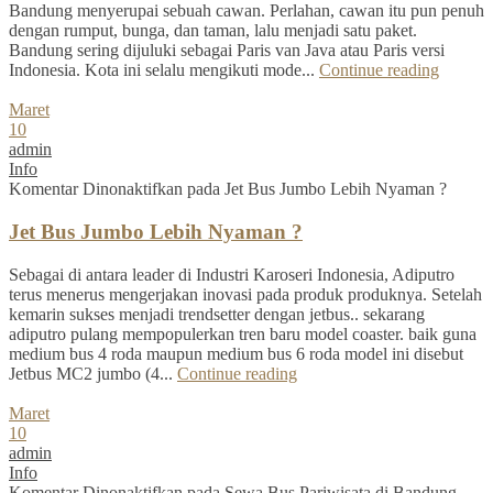
Bandung menyerupai sebuah cawan. Perlahan, cawan itu pun penuh
dengan rumput, bunga, dan taman, lalu menjadi satu paket.
Bandung sering dijuluki sebagai Paris van Java atau Paris versi
Indonesia. Kota ini selalu mengikuti mode...
Continue reading
Maret
10
admin
Info
Komentar Dinonaktifkan
pada Jet Bus Jumbo Lebih Nyaman ?
Jet Bus Jumbo Lebih Nyaman ?
Sebagai di antara leader di Industri Karoseri Indonesia, Adiputro
terus menerus mengerjakan inovasi pada produk produknya. Setelah
kemarin sukses menjadi trendsetter dengan jetbus.. sekarang
adiputro pulang mempopulerkan tren baru model coaster. baik guna
medium bus 4 roda maupun medium bus 6 roda model ini disebut
Jetbus MC2 jumbo (4...
Continue reading
Maret
10
admin
Info
Komentar Dinonaktifkan
pada Sewa Bus Pariwisata di Bandung