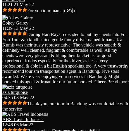
11:21 21 May 22
For you tour mantap 💯👍
Cokey Gairey
11:39 13 May 22
During Hari Raya, i decided to put my clients into For
You Tour & a kindhearted gentle funny driver named Irman a.k.a.
...
Kumis was their trusty representative. The vehicle was superb &
definitely well cleaned, fragrant & comfortable as well. All my
clients were very pleasant & filling their bucket list of good
experience. Kudos especially for the driver, as he's a very
professional & able in a bit English speaking too. A very trustworthy
recommend tourism transportation agent in Bandung. Five stars
awarded. We're very enjoying your services in Bandung. Might
booked this agent & Irman for our future booked. Cheers!!
read more
aziz turquoise
04:35 08 May 22
Thank you, our tour in Bandung was comfortable with
the service
ABS Travel Indonesia
12:46 06 Mar 22
Best service. Customer always satisfied