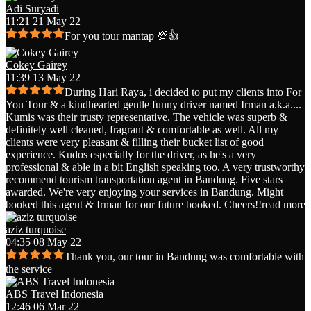
Adi Suryadi
11:21 21 May 22
For you tour mantap 💯👍
Cokey Gairey
11:39 13 May 22
During Hari Raya, i decided to put my clients into For
You Tour & a kindhearted gentle funny driver named Irman a.k.a.
...
Kumis was their trusty representative. The vehicle was superb &
definitely well cleaned, fragrant & comfortable as well. All my
clients were very pleasant & filling their bucket list of good
experience. Kudos especially for the driver, as he's a very
professional & able in a bit English speaking too. A very trustworthy
recommend tourism transportation agent in Bandung. Five stars
awarded. We're very enjoying your services in Bandung. Might
booked this agent & Irman for our future booked. Cheers!!
read more
aziz turquoise
04:35 08 May 22
Thank you, our tour in Bandung was comfortable with
the service
ABS Travel Indonesia
12:46 06 Mar 22