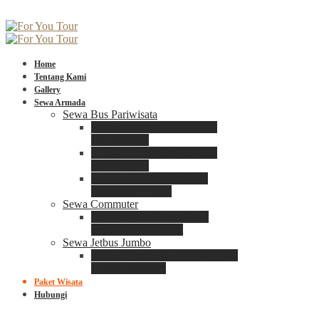
Home
Tentang Kami
Gallery
Sewa Armada
Sewa Bus Pariwisata
Bus Medium ADIPUTRO
25 – 29 Seat
Bus Medium ADIPUTRO
31 – 33 Seat
Big Bus 3+ ADIPUTRO
35 – 39 – 41 Seat
Sewa Commuter
Sewa Toyota Commuter
4 – 8 – 12 – 15 Seat
Sewa Jetbus Jumbo
Jetbus Jumbo 3+ ADIPUTRO
8 – 14 – 18 Seat
Paket Wisata
Hubungi