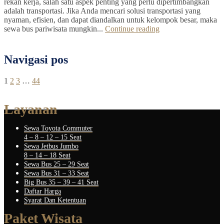
rekan kerja, salah satu aspek penting yang perlu dipertimbangkan
adalah transportasi. Jika Anda mencari solusi transportasi yang
nyaman, efisien, dan dapat diandalkan untuk kelompok besar, maka
sewa bus pariwisata mungkin...
Continue reading
Navigasi pos
1
2
3
…
44
Layanan
Sewa Toyota Commuter
4 – 8 – 12 – 15 Seat
Sewa Jetbus Jumbo
8 – 14 – 18 Seat
Sewa Bus 25 – 29 Seat
Sewa Bus 31 – 33 Seat
Big Bus 35 – 39 – 41 Seat
Daftar Harga
Syarat Dan Ketentuan
Paket Wisata