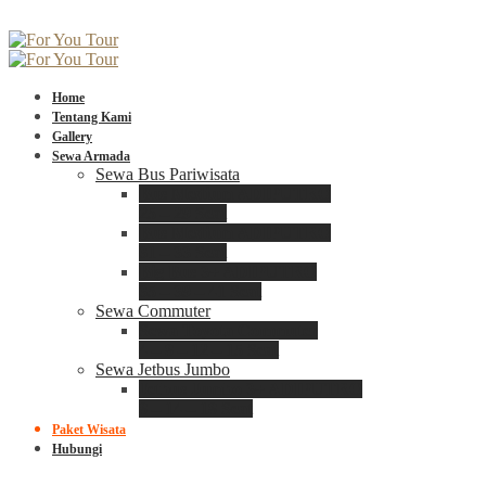
Home
Tentang Kami
Gallery
Sewa Armada
Sewa Bus Pariwisata
Bus Medium ADIPUTRO
25 – 29 Seat
Bus Medium ADIPUTRO
31 – 33 Seat
Big Bus 3+ ADIPUTRO
35 – 39 – 41 Seat
Sewa Commuter
Sewa Toyota Commuter
4 – 8 – 12 – 15 Seat
Sewa Jetbus Jumbo
Jetbus Jumbo 3+ ADIPUTRO
8 – 14 – 18 Seat
Paket Wisata
Hubungi