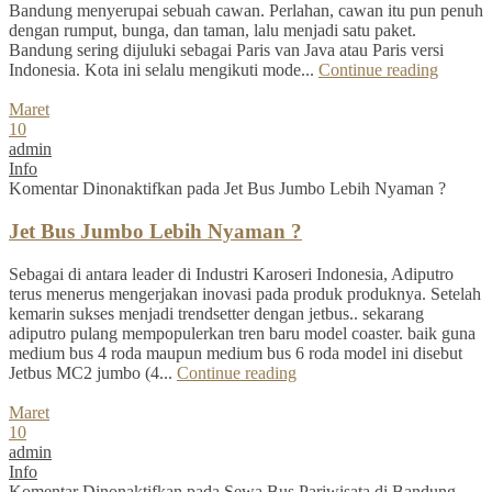
Bandung menyerupai sebuah cawan. Perlahan, cawan itu pun penuh
dengan rumput, bunga, dan taman, lalu menjadi satu paket.
Bandung sering dijuluki sebagai Paris van Java atau Paris versi
Indonesia. Kota ini selalu mengikuti mode...
Continue reading
Maret
10
admin
Info
Komentar Dinonaktifkan
pada Jet Bus Jumbo Lebih Nyaman ?
Jet Bus Jumbo Lebih Nyaman ?
Sebagai di antara leader di Industri Karoseri Indonesia, Adiputro
terus menerus mengerjakan inovasi pada produk produknya. Setelah
kemarin sukses menjadi trendsetter dengan jetbus.. sekarang
adiputro pulang mempopulerkan tren baru model coaster. baik guna
medium bus 4 roda maupun medium bus 6 roda model ini disebut
Jetbus MC2 jumbo (4...
Continue reading
Maret
10
admin
Info
Komentar Dinonaktifkan
pada Sewa Bus Pariwisata di Bandung