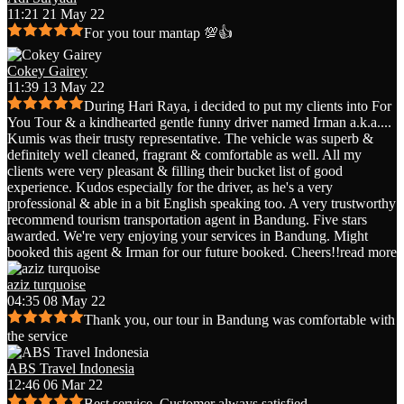
11:21 21 May 22
For you tour mantap 💯👍
Cokey Gairey
11:39 13 May 22
During Hari Raya, i decided to put my clients into For
You Tour & a kindhearted gentle funny driver named Irman a.k.a.
...
Kumis was their trusty representative. The vehicle was superb &
definitely well cleaned, fragrant & comfortable as well. All my
clients were very pleasant & filling their bucket list of good
experience. Kudos especially for the driver, as he's a very
professional & able in a bit English speaking too. A very trustworthy
recommend tourism transportation agent in Bandung. Five stars
awarded. We're very enjoying your services in Bandung. Might
booked this agent & Irman for our future booked. Cheers!!
read more
aziz turquoise
04:35 08 May 22
Thank you, our tour in Bandung was comfortable with
the service
ABS Travel Indonesia
12:46 06 Mar 22
Best service. Customer always satisfied