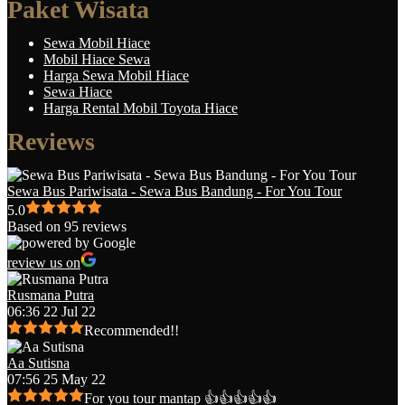
Paket Wisata
Sewa Mobil Hiace
Mobil Hiace Sewa
Harga Sewa Mobil Hiace
Sewa Hiace
Harga Rental Mobil Toyota Hiace
Reviews
Sewa Bus Pariwisata - Sewa Bus Bandung - For You Tour
5.0
Based on 95 reviews
review us on
Rusmana Putra
06:36 22 Jul 22
Recommended!!
Aa Sutisna
07:56 25 May 22
For you tour mantap 👍👍👍👍👍