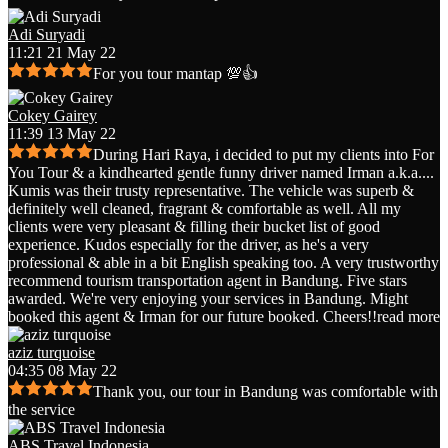
Adi Suryadi
11:21 21 May 22
For you tour mantap 💯👍
Cokey Gairey
11:39 13 May 22
During Hari Raya, i decided to put my clients into For
You Tour & a kindhearted gentle funny driver named Irman a.k.a.
...
Kumis was their trusty representative. The vehicle was superb &
definitely well cleaned, fragrant & comfortable as well. All my
clients were very pleasant & filling their bucket list of good
experience. Kudos especially for the driver, as he's a very
professional & able in a bit English speaking too. A very trustworthy
recommend tourism transportation agent in Bandung. Five stars
awarded. We're very enjoying your services in Bandung. Might
booked this agent & Irman for our future booked. Cheers!!
read more
aziz turquoise
04:35 08 May 22
Thank you, our tour in Bandung was comfortable with
the service
ABS Travel Indonesia