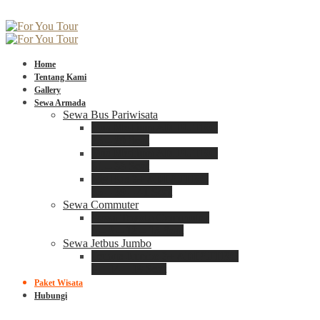
Home
Tentang Kami
Gallery
Sewa Armada
Sewa Bus Pariwisata
Bus Medium ADIPUTRO
25 – 29 Seat
Bus Medium ADIPUTRO
31 – 33 Seat
Big Bus 3+ ADIPUTRO
35 – 39 – 41 Seat
Sewa Commuter
Sewa Toyota Commuter
4 – 8 – 12 – 15 Seat
Sewa Jetbus Jumbo
Jetbus Jumbo 3+ ADIPUTRO
8 – 14 – 18 Seat
Paket Wisata
Hubungi