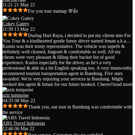
11:21 21 May 22
For you tour mantap 💯👍
Cokey Gairey
11:39 13 May 22
During Hari Raya, i decided to put my clients into For
You Tour & a kindhearted gentle funny driver named Irman a.k.a.
...
Kumis was their trusty representative. The vehicle was superb &
definitely well cleaned, fragrant & comfortable as well. All my
clients were very pleasant & filling their bucket list of good
experience. Kudos especially for the driver, as he's a very
professional & able in a bit English speaking too. A very trustworthy
recommend tourism transportation agent in Bandung. Five stars
awarded. We're very enjoying your services in Bandung. Might
booked this agent & Irman for our future booked. Cheers!!
read more
aziz turquoise
04:35 08 May 22
Thank you, our tour in Bandung was comfortable with
the service
ABS Travel Indonesia
12:46 06 Mar 22
Best service. Customer always satisfied