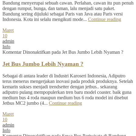
Bandung menyerupai sebuah cawan. Perlahan, cawan itu pun penuh
dengan rumput, bunga, dan taman, lalu menjadi satu paket.
Bandung sering dijuluki sebagai Paris van Java atau Paris versi
Indonesia. Kota ini selalu mengikuti mode...
Continue reading
Maret
10
admin
Info
Komentar Dinonaktifkan
pada Jet Bus Jumbo Lebih Nyaman ?
Jet Bus Jumbo Lebih Nyaman ?
Sebagai di antara leader di Industri Karoseri Indonesia, Adiputro
terus menerus mengerjakan inovasi pada produk produknya. Setelah
kemarin sukses menjadi trendsetter dengan jetbus.. sekarang
adiputro pulang mempopulerkan tren baru model coaster. baik guna
medium bus 4 roda maupun medium bus 6 roda model ini disebut
Jetbus MC2 jumbo (4...
Continue reading
Maret
10
admin
Info
Komentar Dinonaktifkan
pada Sewa Bus Pariwisata di Bandung