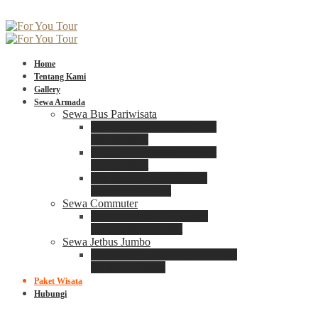
Home
Tentang Kami
Gallery
Sewa Armada
Sewa Bus Pariwisata
Bus Medium ADIPUTRO
25 – 29 Seat
Bus Medium ADIPUTRO
31 – 33 Seat
Big Bus 3+ ADIPUTRO
35 – 39 – 41 Seat
Sewa Commuter
Sewa Toyota Commuter
4 – 8 – 12 – 15 Seat
Sewa Jetbus Jumbo
Jetbus Jumbo 3+ ADIPUTRO
8 – 14 – 18 Seat
Paket Wisata
Hubungi