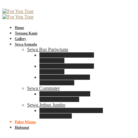
Home
Tentang Kami
Gallery
Sewa Armada
Sewa Bus Pariwisata
Bus Medium ADIPUTRO
25 – 29 Seat
Bus Medium ADIPUTRO
31 – 33 Seat
Big Bus 3+ ADIPUTRO
35 – 39 – 41 Seat
Sewa Commuter
Sewa Toyota Commuter
4 – 8 – 12 – 15 Seat
Sewa Jetbus Jumbo
Jetbus Jumbo 3+ ADIPUTRO
8 – 14 – 18 Seat
Paket Wisata
Hubungi