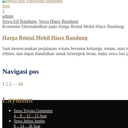
Juni
3
admin
Sewa Elf Bandung
,
Sewa Hiace Bandung
Komentar Dinonaktifkan
pada Harga Rental Mobil Hiace Bandung
Harga Rental Mobil Hiace Bandung
Saat merencanakan perjalanan wisata bersama keluarga, teman, atau re
efisien, dan dapat diandalkan untuk kelompok besar, maka sewa bus 
Navigasi pos
1
2
3
…
44
Layanan
Sewa Toyota Commuter
4 – 8 – 12 – 15 Seat
Sewa Jetbus Jumbo
8 – 14 – 18 Seat