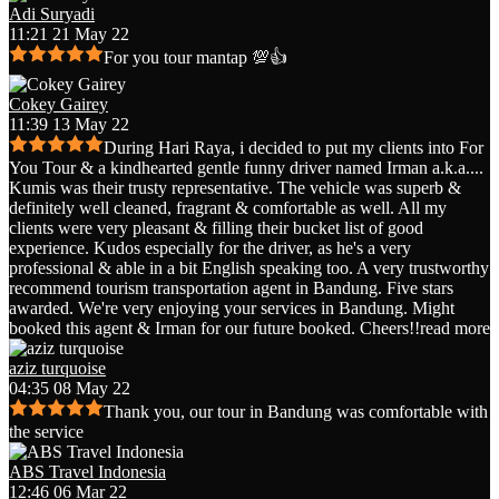
Adi Suryadi
11:21 21 May 22
For you tour mantap 💯👍
Cokey Gairey
11:39 13 May 22
During Hari Raya, i decided to put my clients into For
You Tour & a kindhearted gentle funny driver named Irman a.k.a.
...
Kumis was their trusty representative. The vehicle was superb &
definitely well cleaned, fragrant & comfortable as well. All my
clients were very pleasant & filling their bucket list of good
experience. Kudos especially for the driver, as he's a very
professional & able in a bit English speaking too. A very trustworthy
recommend tourism transportation agent in Bandung. Five stars
awarded. We're very enjoying your services in Bandung. Might
booked this agent & Irman for our future booked. Cheers!!
read more
aziz turquoise
04:35 08 May 22
Thank you, our tour in Bandung was comfortable with
the service
ABS Travel Indonesia
12:46 06 Mar 22