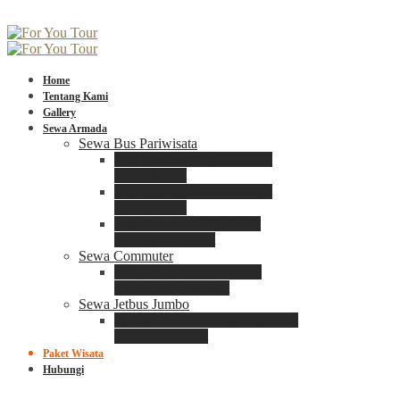
Home
Tentang Kami
Gallery
Sewa Armada
Sewa Bus Pariwisata
Bus Medium ADIPUTRO
25 – 29 Seat
Bus Medium ADIPUTRO
31 – 33 Seat
Big Bus 3+ ADIPUTRO
35 – 39 – 41 Seat
Sewa Commuter
Sewa Toyota Commuter
4 – 8 – 12 – 15 Seat
Sewa Jetbus Jumbo
Jetbus Jumbo 3+ ADIPUTRO
8 – 14 – 18 Seat
Paket Wisata
Hubungi