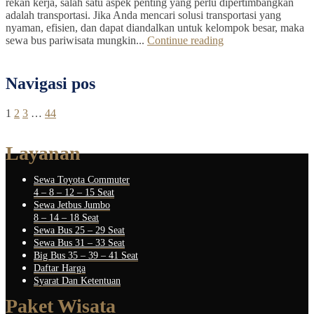
rekan kerja, salah satu aspek penting yang perlu dipertimbangkan
adalah transportasi. Jika Anda mencari solusi transportasi yang
nyaman, efisien, dan dapat diandalkan untuk kelompok besar, maka
sewa bus pariwisata mungkin...
Continue reading
Navigasi pos
1
2
3
…
44
Layanan
Sewa Toyota Commuter
4 – 8 – 12 – 15 Seat
Sewa Jetbus Jumbo
8 – 14 – 18 Seat
Sewa Bus 25 – 29 Seat
Sewa Bus 31 – 33 Seat
Big Bus 35 – 39 – 41 Seat
Daftar Harga
Syarat Dan Ketentuan
Paket Wisata