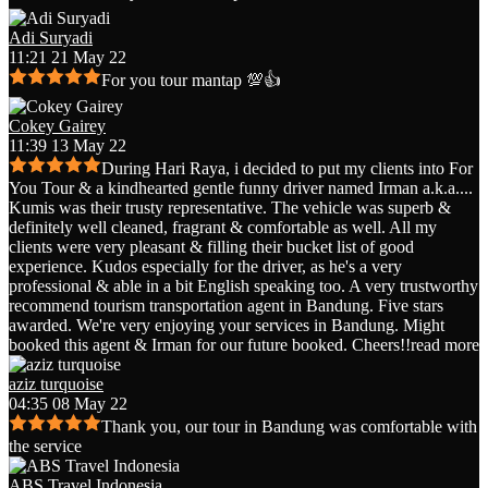
Adi Suryadi
11:21 21 May 22
For you tour mantap 💯👍
Cokey Gairey
11:39 13 May 22
During Hari Raya, i decided to put my clients into For
You Tour & a kindhearted gentle funny driver named Irman a.k.a.
...
Kumis was their trusty representative. The vehicle was superb &
definitely well cleaned, fragrant & comfortable as well. All my
clients were very pleasant & filling their bucket list of good
experience. Kudos especially for the driver, as he's a very
professional & able in a bit English speaking too. A very trustworthy
recommend tourism transportation agent in Bandung. Five stars
awarded. We're very enjoying your services in Bandung. Might
booked this agent & Irman for our future booked. Cheers!!
read more
aziz turquoise
04:35 08 May 22
Thank you, our tour in Bandung was comfortable with
the service
ABS Travel Indonesia