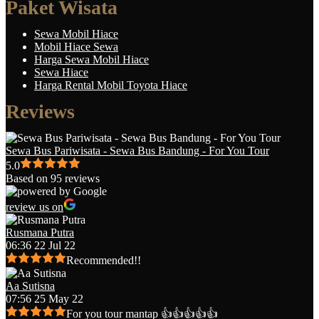
Paket Wisata
Sewa Mobil Hiace
Mobil Hiace Sewa
Harga Sewa Mobil Hiace
Sewa Hiace
Harga Rental Mobil Toyota Hiace
Reviews
Sewa Bus Pariwisata - Sewa Bus Bandung - For You Tour
5.0
Based on 95 reviews
review us on
Rusmana Putra
06:36 22 Jul 22
Recommended!!
Aa Sutisna
07:56 25 May 22
For you tour mantap 👍👍👍👍👍