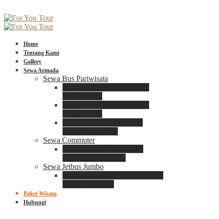
Home
Tentang Kami
Gallery
Sewa Armada
Sewa Bus Pariwisata
Bus Medium ADIPUTRO
25 – 29 Seat
Bus Medium ADIPUTRO
31 – 33 Seat
Big Bus 3+ ADIPUTRO
35 – 39 – 41 Seat
Sewa Commuter
Sewa Toyota Commuter
4 – 8 – 12 – 15 Seat
Sewa Jetbus Jumbo
Jetbus Jumbo 3+ ADIPUTRO
8 – 14 – 18 Seat
Paket Wisata
Hubungi