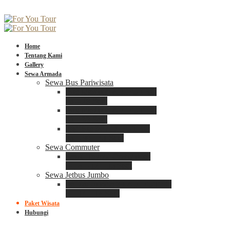
Home
Tentang Kami
Gallery
Sewa Armada
Sewa Bus Pariwisata
Bus Medium ADIPUTRO
25 – 29 Seat
Bus Medium ADIPUTRO
31 – 33 Seat
Big Bus 3+ ADIPUTRO
35 – 39 – 41 Seat
Sewa Commuter
Sewa Toyota Commuter
4 – 8 – 12 – 15 Seat
Sewa Jetbus Jumbo
Jetbus Jumbo 3+ ADIPUTRO
8 – 14 – 18 Seat
Paket Wisata
Hubungi