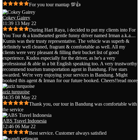
For you tour mantap 💯👍
Cokey Gairey
11:39 13 May 22
During Hari Raya, i decided to put my clients into For
You Tour & a kindhearted gentle funny driver named Irman a.k.a.
...
Kumis was their trusty representative. The vehicle was superb &
definitely well cleaned, fragrant & comfortable as well. All my
clients were very pleasant & filling their bucket list of good
experience. Kudos especially for the driver, as he's a very
professional & able in a bit English speaking too. A very trustworthy
recommend tourism transportation agent in Bandung. Five stars
awarded. We're very enjoying your services in Bandung. Might
booked this agent & Irman for our future booked. Cheers!!
read more
aziz turquoise
04:35 08 May 22
Thank you, our tour in Bandung was comfortable with
the service
ABS Travel Indonesia
12:46 06 Mar 22
Best service. Customer always satisfied