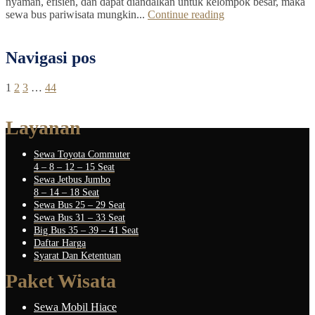
nyaman, efisien, dan dapat diandalkan untuk kelompok besar, maka
sewa bus pariwisata mungkin...
Continue reading
Navigasi pos
1
2
3
…
44
Layanan
Sewa Toyota Commuter
4 – 8 – 12 – 15 Seat
Sewa Jetbus Jumbo
8 – 14 – 18 Seat
Sewa Bus 25 – 29 Seat
Sewa Bus 31 – 33 Seat
Big Bus 35 – 39 – 41 Seat
Daftar Harga
Syarat Dan Ketentuan
Paket Wisata
Sewa Mobil Hiace