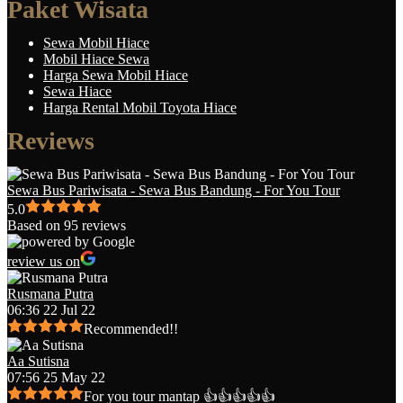
Paket Wisata
Sewa Mobil Hiace
Mobil Hiace Sewa
Harga Sewa Mobil Hiace
Sewa Hiace
Harga Rental Mobil Toyota Hiace
Reviews
Sewa Bus Pariwisata - Sewa Bus Bandung - For You Tour
5.0
Based on 95 reviews
review us on
Rusmana Putra
06:36 22 Jul 22
Recommended!!
Aa Sutisna
07:56 25 May 22
For you tour mantap 👍👍👍👍👍