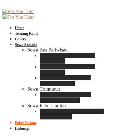
Home
Tentang Kami
Gallery
Sewa Armada
Sewa Bus Pariwisata
Bus Medium ADIPUTRO
25 – 29 Seat
Bus Medium ADIPUTRO
31 – 33 Seat
Big Bus 3+ ADIPUTRO
35 – 39 – 41 Seat
Sewa Commuter
Sewa Toyota Commuter
4 – 8 – 12 – 15 Seat
Sewa Jetbus Jumbo
Jetbus Jumbo 3+ ADIPUTRO
8 – 14 – 18 Seat
Paket Wisata
Hubungi