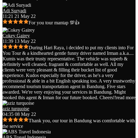
Adi Suryadi
11:21 21 May 22
For you tour mantap 💯👍
Cokey Gairey
11:39 13 May 22
During Hari Raya, i decided to put my clients into For
You Tour & a kindhearted gentle funny driver named Irman a.k.a.
...
Kumis was their trusty representative. The vehicle was superb &
definitely well cleaned, fragrant & comfortable as well. All my
clients were very pleasant & filling their bucket list of good
experience. Kudos especially for the driver, as he's a very
professional & able in a bit English speaking too. A very trustworthy
recommend tourism transportation agent in Bandung. Five stars
awarded. We're very enjoying your services in Bandung. Might
booked this agent & Irman for our future booked. Cheers!!
read more
aziz turquoise
04:35 08 May 22
Thank you, our tour in Bandung was comfortable with
the service
ABS Travel Indonesia