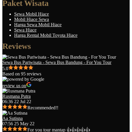
Paket Wisata
Sewa Mobil Hiace
Mobil Hiace Sewa
Harga Sewa Mobil Hiace
Sewa Hiace
Harga Rental Mobil Toyota Hiace
Reviews
Sewa Bus Pariwisata - Sewa Bus Bandung - For You Tour
5.0
Based on 95 reviews
review us on
Rusmana Putra
06:36 22 Jul 22
Recommended!!
Aa Sutisna
07:56 25 May 22
For you tour mantap 👍👍👍👍👍