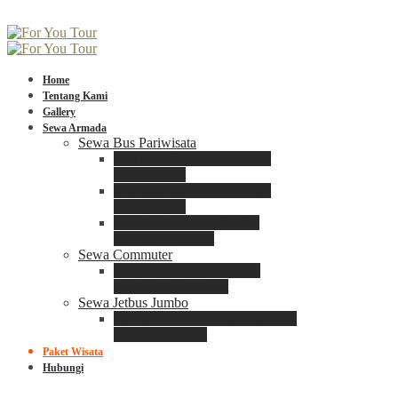
Home
Tentang Kami
Gallery
Sewa Armada
Sewa Bus Pariwisata
Bus Medium ADIPUTRO
25 – 29 Seat
Bus Medium ADIPUTRO
31 – 33 Seat
Big Bus 3+ ADIPUTRO
35 – 39 – 41 Seat
Sewa Commuter
Sewa Toyota Commuter
4 – 8 – 12 – 15 Seat
Sewa Jetbus Jumbo
Jetbus Jumbo 3+ ADIPUTRO
8 – 14 – 18 Seat
Paket Wisata
Hubungi