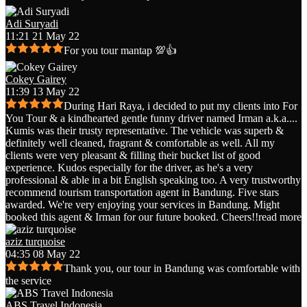
Adi Suryadi
11:21 21 May 22
For you tour mantap 💯👍
Cokey Gairey
11:39 13 May 22
During Hari Raya, i decided to put my clients into For
You Tour & a kindhearted gentle funny driver named Irman a.k.a.
...
Kumis was their trusty representative. The vehicle was superb &
definitely well cleaned, fragrant & comfortable as well. All my
clients were very pleasant & filling their bucket list of good
experience. Kudos especially for the driver, as he's a very
professional & able in a bit English speaking too. A very trustworthy
recommend tourism transportation agent in Bandung. Five stars
awarded. We're very enjoying your services in Bandung. Might
booked this agent & Irman for our future booked. Cheers!!
read more
aziz turquoise
04:35 08 May 22
Thank you, our tour in Bandung was comfortable with
the service
ABS Travel Indonesia