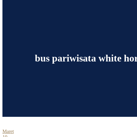
bus pariwisata white ho
Maret
10