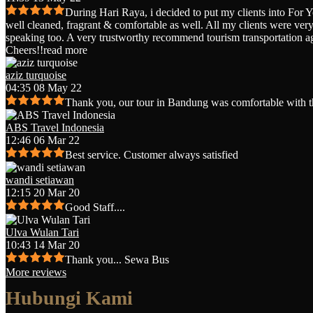
During Hari Raya, i decided to put my clients into For 
well cleaned, fragrant & comfortable as well. All my clients were very 
speaking too. A very trustworthy recommend tourism transportation a
Cheers!!
read more
aziz turquoise
04:35 08 May 22
Thank you, our tour in Bandung was comfortable with t
ABS Travel Indonesia
12:46 06 Mar 22
Best service. Customer always satisfied
wandi setiawan
12:15 20 Mar 20
Good Staff....
Ulva Wulan Tari
10:43 14 Mar 20
Thank you... Sewa Bus
More reviews
Hubungi Kami