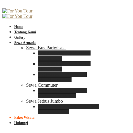
Home
Tentang Kami
Gallery
Sewa Armada
Sewa Bus Pariwisata
Bus Medium ADIPUTRO
25 – 29 Seat
Bus Medium ADIPUTRO
31 – 33 Seat
Big Bus 3+ ADIPUTRO
35 – 39 – 41 Seat
Sewa Commuter
Sewa Toyota Commuter
4 – 8 – 12 – 15 Seat
Sewa Jetbus Jumbo
Jetbus Jumbo 3+ ADIPUTRO
8 – 14 – 18 Seat
Paket Wisata
Hubungi