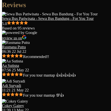
Reviews
Sewa Bus Pariwisata - Sewa Bus Bandung - For You Tour
5.0
Based on 95 reviews
review us on
Rusmana Putra
06:36 22 Jul 22
Recommended!!
Aa Sutisna
07:56 25 May 22
For you tour mantap 👍👍👍👍👍
Adi Suryadi
11:21 21 May 22
For you tour mantap 💯👍
Cokey Gairey
11:39 13 May 22