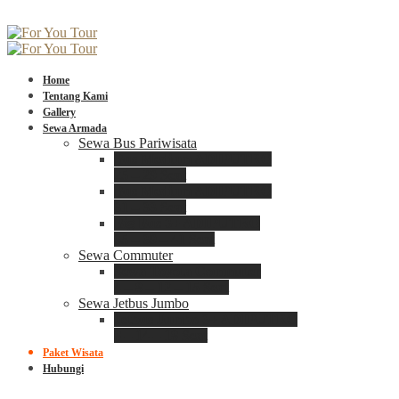
Home
Tentang Kami
Gallery
Sewa Armada
Sewa Bus Pariwisata
Bus Medium ADIPUTRO
25 – 29 Seat
Bus Medium ADIPUTRO
31 – 33 Seat
Big Bus 3+ ADIPUTRO
35 – 39 – 41 Seat
Sewa Commuter
Sewa Toyota Commuter
4 – 8 – 12 – 15 Seat
Sewa Jetbus Jumbo
Jetbus Jumbo 3+ ADIPUTRO
8 – 14 – 18 Seat
Paket Wisata
Hubungi