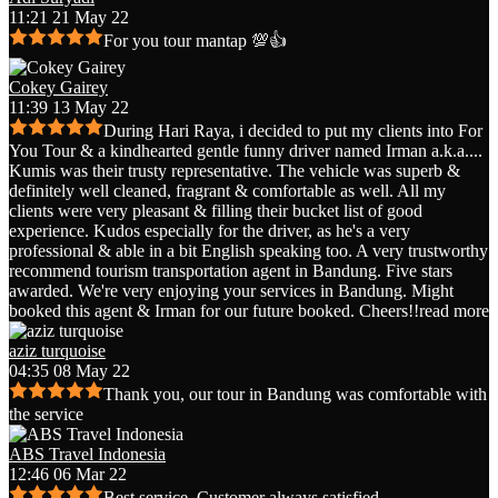
11:21 21 May 22
For you tour mantap 💯👍
Cokey Gairey
11:39 13 May 22
During Hari Raya, i decided to put my clients into For
You Tour & a kindhearted gentle funny driver named Irman a.k.a.
...
Kumis was their trusty representative. The vehicle was superb &
definitely well cleaned, fragrant & comfortable as well. All my
clients were very pleasant & filling their bucket list of good
experience. Kudos especially for the driver, as he's a very
professional & able in a bit English speaking too. A very trustworthy
recommend tourism transportation agent in Bandung. Five stars
awarded. We're very enjoying your services in Bandung. Might
booked this agent & Irman for our future booked. Cheers!!
read more
aziz turquoise
04:35 08 May 22
Thank you, our tour in Bandung was comfortable with
the service
ABS Travel Indonesia
12:46 06 Mar 22
Best service. Customer always satisfied