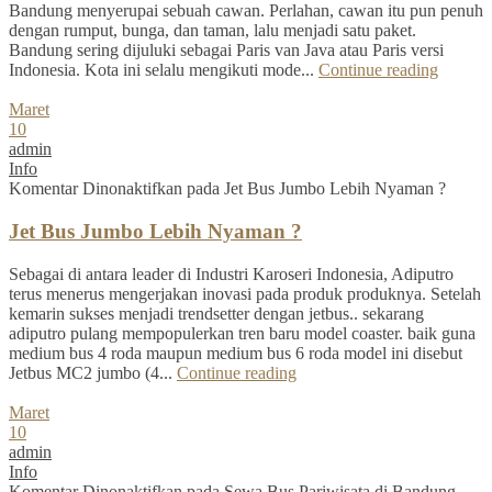
Bandung menyerupai sebuah cawan. Perlahan, cawan itu pun penuh
dengan rumput, bunga, dan taman, lalu menjadi satu paket.
Bandung sering dijuluki sebagai Paris van Java atau Paris versi
Indonesia. Kota ini selalu mengikuti mode...
Continue reading
Maret
10
admin
Info
Komentar Dinonaktifkan
pada Jet Bus Jumbo Lebih Nyaman ?
Jet Bus Jumbo Lebih Nyaman ?
Sebagai di antara leader di Industri Karoseri Indonesia, Adiputro
terus menerus mengerjakan inovasi pada produk produknya. Setelah
kemarin sukses menjadi trendsetter dengan jetbus.. sekarang
adiputro pulang mempopulerkan tren baru model coaster. baik guna
medium bus 4 roda maupun medium bus 6 roda model ini disebut
Jetbus MC2 jumbo (4...
Continue reading
Maret
10
admin
Info
Komentar Dinonaktifkan
pada Sewa Bus Pariwisata di Bandung