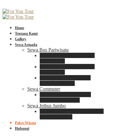
Home
Tentang Kami
Gallery
Sewa Armada
Sewa Bus Pariwisata
Bus Medium ADIPUTRO
25 – 29 Seat
Bus Medium ADIPUTRO
31 – 33 Seat
Big Bus 3+ ADIPUTRO
35 – 39 – 41 Seat
Sewa Commuter
Sewa Toyota Commuter
4 – 8 – 12 – 15 Seat
Sewa Jetbus Jumbo
Jetbus Jumbo 3+ ADIPUTRO
8 – 14 – 18 Seat
Paket Wisata
Hubungi