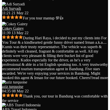
Adi Suryadi
11:21 21 May 22
For you tour mantap 💯👍
Cokey Gairey
11:39 13 May 22
During Hari Raya, i decided to put my clients into For
You Tour & a kindhearted gentle funny driver named Irman a.k.a.
...
Kumis was their trusty representative. The vehicle was superb &
definitely well cleaned, fragrant & comfortable as well. All my
clients were very pleasant & filling their bucket list of good
experience. Kudos especially for the driver, as he's a very
professional & able in a bit English speaking too. A very trustworthy
recommend tourism transportation agent in Bandung. Five stars
awarded. We're very enjoying your services in Bandung. Might
booked this agent & Irman for our future booked. Cheers!!
read more
aziz turquoise
04:35 08 May 22
Thank you, our tour in Bandung was comfortable with
the service
ABS Travel Indonesia