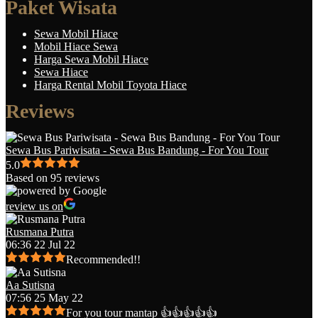
Paket Wisata
Sewa Mobil Hiace
Mobil Hiace Sewa
Harga Sewa Mobil Hiace
Sewa Hiace
Harga Rental Mobil Toyota Hiace
Reviews
Sewa Bus Pariwisata - Sewa Bus Bandung - For You Tour
5.0
Based on 95 reviews
review us on
Rusmana Putra
06:36 22 Jul 22
Recommended!!
Aa Sutisna
07:56 25 May 22
For you tour mantap 👍👍👍👍👍