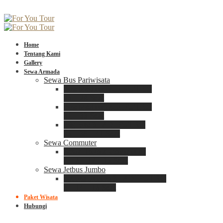
Home
Tentang Kami
Gallery
Sewa Armada
Sewa Bus Pariwisata
Bus Medium ADIPUTRO
25 – 29 Seat
Bus Medium ADIPUTRO
31 – 33 Seat
Big Bus 3+ ADIPUTRO
35 – 39 – 41 Seat
Sewa Commuter
Sewa Toyota Commuter
4 – 8 – 12 – 15 Seat
Sewa Jetbus Jumbo
Jetbus Jumbo 3+ ADIPUTRO
8 – 14 – 18 Seat
Paket Wisata
Hubungi