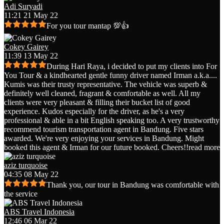
Adi Suryadi
11:21 21 May 22
For you tour mantap 💯👍
Cokey Gairey
11:39 13 May 22
During Hari Raya, i decided to put my clients into For
You Tour & a kindhearted gentle funny driver named Irman a.k.a.
...
Kumis was their trusty representative. The vehicle was superb &
definitely well cleaned, fragrant & comfortable as well. All my
clients were very pleasant & filling their bucket list of good
experience. Kudos especially for the driver, as he's a very
professional & able in a bit English speaking too. A very trustworthy
recommend tourism transportation agent in Bandung. Five stars
awarded. We're very enjoying your services in Bandung. Might
booked this agent & Irman for our future booked. Cheers!!
read more
aziz turquoise
04:35 08 May 22
Thank you, our tour in Bandung was comfortable with
the service
ABS Travel Indonesia
12:46 06 Mar 22