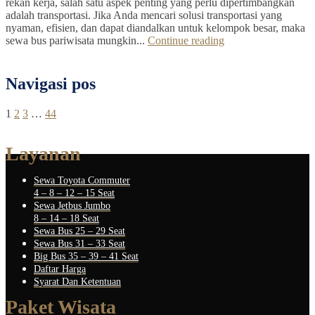
rekan kerja, salah satu aspek penting yang perlu dipertimbangkan
adalah transportasi. Jika Anda mencari solusi transportasi yang
nyaman, efisien, dan dapat diandalkan untuk kelompok besar, maka
sewa bus pariwisata mungkin...
Continue reading
Navigasi pos
1
2
3
…
44
Layanan
Sewa Toyota Commuter
4 – 8 – 12 – 15 Seat
Sewa Jetbus Jumbo
8 – 14 – 18 Seat
Sewa Bus 25 – 29 Seat
Sewa Bus 31 – 33 Seat
Big Bus 35 – 39 – 41 Seat
Daftar Harga
Syarat Dan Ketentuan
Paket Wisata