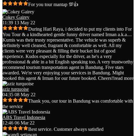
For you tour mantap 💯👍
Cokey Gairey
11:39 13 May 22
During Hari Raya, i decided to put my clients into For
You Tour & a kindhearted gentle funny driver named Irman a.k.a.
...
Kumis was their trusty representative. The vehicle was superb &
definitely well cleaned, fragrant & comfortable as well. All my
clients were very pleasant & filling their bucket list of good
experience. Kudos especially for the driver, as he's a very
professional & able in a bit English speaking too. A very trustworthy
recommend tourism transportation agent in Bandung. Five stars
awarded. We're very enjoying your services in Bandung. Might
booked this agent & Irman for our future booked. Cheers!!
read more
aziz turquoise
04:35 08 May 22
Thank you, our tour in Bandung was comfortable with
the service
ABS Travel Indonesia
12:46 06 Mar 22
Best service. Customer always satisfied