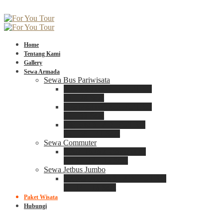
Home
Tentang Kami
Gallery
Sewa Armada
Sewa Bus Pariwisata
Bus Medium ADIPUTRO
25 – 29 Seat
Bus Medium ADIPUTRO
31 – 33 Seat
Big Bus 3+ ADIPUTRO
35 – 39 – 41 Seat
Sewa Commuter
Sewa Toyota Commuter
4 – 8 – 12 – 15 Seat
Sewa Jetbus Jumbo
Jetbus Jumbo 3+ ADIPUTRO
8 – 14 – 18 Seat
Paket Wisata
Hubungi