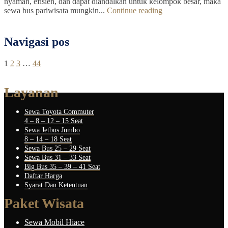
nyaman, efisien, dan dapat diandalkan untuk kelompok besar, maka
sewa bus pariwisata mungkin...
Continue reading
Navigasi pos
1
2
3
…
44
Layanan
Sewa Toyota Commuter
4 – 8 – 12 – 15 Seat
Sewa Jetbus Jumbo
8 – 14 – 18 Seat
Sewa Bus 25 – 29 Seat
Sewa Bus 31 – 33 Seat
Big Bus 35 – 39 – 41 Seat
Daftar Harga
Syarat Dan Ketentuan
Paket Wisata
Sewa Mobil Hiace