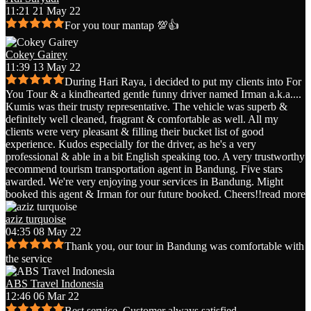
11:21 21 May 22
For you tour mantap 💯👍
Cokey Gairey
11:39 13 May 22
During Hari Raya, i decided to put my clients into For
You Tour & a kindhearted gentle funny driver named Irman a.k.a.
...
Kumis was their trusty representative. The vehicle was superb &
definitely well cleaned, fragrant & comfortable as well. All my
clients were very pleasant & filling their bucket list of good
experience. Kudos especially for the driver, as he's a very
professional & able in a bit English speaking too. A very trustworthy
recommend tourism transportation agent in Bandung. Five stars
awarded. We're very enjoying your services in Bandung. Might
booked this agent & Irman for our future booked. Cheers!!
read more
aziz turquoise
04:35 08 May 22
Thank you, our tour in Bandung was comfortable with
the service
ABS Travel Indonesia
12:46 06 Mar 22
Best service. Customer always satisfied