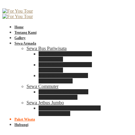
Home
Tentang Kami
Gallery
Sewa Armada
Sewa Bus Pariwisata
Bus Medium ADIPUTRO
25 – 29 Seat
Bus Medium ADIPUTRO
31 – 33 Seat
Big Bus 3+ ADIPUTRO
35 – 39 – 41 Seat
Sewa Commuter
Sewa Toyota Commuter
4 – 8 – 12 – 15 Seat
Sewa Jetbus Jumbo
Jetbus Jumbo 3+ ADIPUTRO
8 – 14 – 18 Seat
Paket Wisata
Hubungi