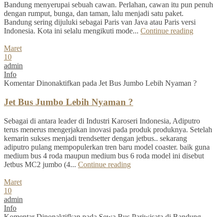
Bandung menyerupai sebuah cawan. Perlahan, cawan itu pun penuh
dengan rumput, bunga, dan taman, lalu menjadi satu paket.
Bandung sering dijuluki sebagai Paris van Java atau Paris versi
Indonesia. Kota ini selalu mengikuti mode...
Continue reading
Maret
10
admin
Info
Komentar Dinonaktifkan
pada Jet Bus Jumbo Lebih Nyaman ?
Jet Bus Jumbo Lebih Nyaman ?
Sebagai di antara leader di Industri Karoseri Indonesia, Adiputro
terus menerus mengerjakan inovasi pada produk produknya. Setelah
kemarin sukses menjadi trendsetter dengan jetbus.. sekarang
adiputro pulang mempopulerkan tren baru model coaster. baik guna
medium bus 4 roda maupun medium bus 6 roda model ini disebut
Jetbus MC2 jumbo (4...
Continue reading
Maret
10
admin
Info
Komentar Dinonaktifkan
pada Sewa Bus Pariwisata di Bandung