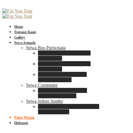
Home
Tentang Kami
Gallery
Sewa Armada
Sewa Bus Pariwisata
Bus Medium ADIPUTRO
25 – 29 Seat
Bus Medium ADIPUTRO
31 – 33 Seat
Big Bus 3+ ADIPUTRO
35 – 39 – 41 Seat
Sewa Commuter
Sewa Toyota Commuter
4 – 8 – 12 – 15 Seat
Sewa Jetbus Jumbo
Jetbus Jumbo 3+ ADIPUTRO
8 – 14 – 18 Seat
Paket Wisata
Hubungi