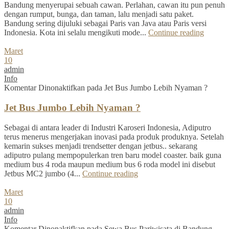
Bandung menyerupai sebuah cawan. Perlahan, cawan itu pun penuh
dengan rumput, bunga, dan taman, lalu menjadi satu paket.
Bandung sering dijuluki sebagai Paris van Java atau Paris versi
Indonesia. Kota ini selalu mengikuti mode...
Continue reading
Maret
10
admin
Info
Komentar Dinonaktifkan
pada Jet Bus Jumbo Lebih Nyaman ?
Jet Bus Jumbo Lebih Nyaman ?
Sebagai di antara leader di Industri Karoseri Indonesia, Adiputro
terus menerus mengerjakan inovasi pada produk produknya. Setelah
kemarin sukses menjadi trendsetter dengan jetbus.. sekarang
adiputro pulang mempopulerkan tren baru model coaster. baik guna
medium bus 4 roda maupun medium bus 6 roda model ini disebut
Jetbus MC2 jumbo (4...
Continue reading
Maret
10
admin
Info
Komentar Dinonaktifkan
pada Sewa Bus Pariwisata di Bandung