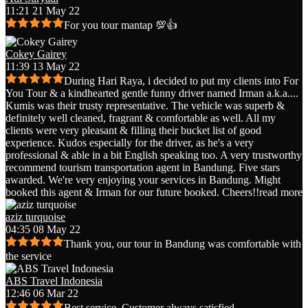
11:21 21 May 22
For you tour mantap 💯👍
Cokey Gairey
11:39 13 May 22
During Hari Raya, i decided to put my clients into For
You Tour & a kindhearted gentle funny driver named Irman a.k.a.
...
Kumis was their trusty representative. The vehicle was superb &
definitely well cleaned, fragrant & comfortable as well. All my
clients were very pleasant & filling their bucket list of good
experience. Kudos especially for the driver, as he's a very
professional & able in a bit English speaking too. A very trustworthy
recommend tourism transportation agent in Bandung. Five stars
awarded. We're very enjoying your services in Bandung. Might
booked this agent & Irman for our future booked. Cheers!!
read more
aziz turquoise
04:35 08 May 22
Thank you, our tour in Bandung was comfortable with
the service
ABS Travel Indonesia
12:46 06 Mar 22
Best service. Customer always satisfied