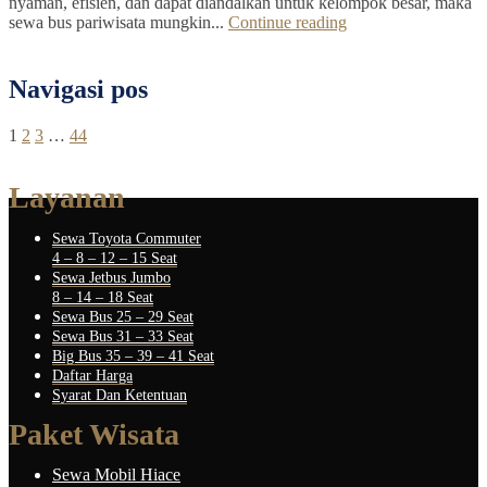
nyaman, efisien, dan dapat diandalkan untuk kelompok besar, maka
sewa bus pariwisata mungkin...
Continue reading
Navigasi pos
1
2
3
…
44
Layanan
Sewa Toyota Commuter
4 – 8 – 12 – 15 Seat
Sewa Jetbus Jumbo
8 – 14 – 18 Seat
Sewa Bus 25 – 29 Seat
Sewa Bus 31 – 33 Seat
Big Bus 35 – 39 – 41 Seat
Daftar Harga
Syarat Dan Ketentuan
Paket Wisata
Sewa Mobil Hiace