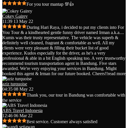
For you tour mantap 💯👍
Cokey Gairey
11:39 13 May 22
During Hari Raya, i decided to put my clients into For
You Tour & a kindhearted gentle funny driver named Irman a.k.a.
...
Kumis was their trusty representative. The vehicle was superb &
definitely well cleaned, fragrant & comfortable as well. All my
clients were very pleasant & filling their bucket list of good
experience. Kudos especially for the driver, as he's a very
professional & able in a bit English speaking too. A very trustworthy
recommend tourism transportation agent in Bandung. Five stars
awarded. We're very enjoying your services in Bandung. Might
booked this agent & Irman for our future booked. Cheers!!
read more
aziz turquoise
04:35 08 May 22
Thank you, our tour in Bandung was comfortable with
the service
ABS Travel Indonesia
12:46 06 Mar 22
Best service. Customer always satisfied