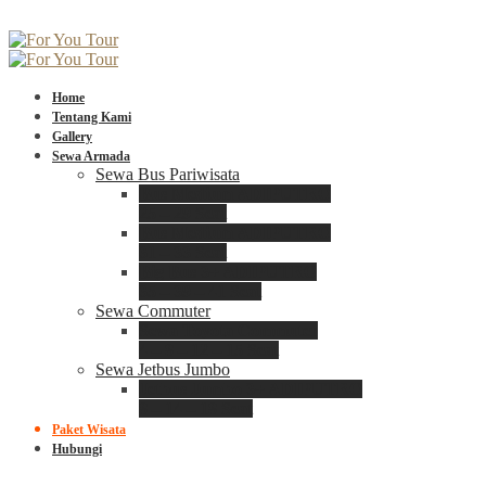
Home
Tentang Kami
Gallery
Sewa Armada
Sewa Bus Pariwisata
Bus Medium ADIPUTRO
25 – 29 Seat
Bus Medium ADIPUTRO
31 – 33 Seat
Big Bus 3+ ADIPUTRO
35 – 39 – 41 Seat
Sewa Commuter
Sewa Toyota Commuter
4 – 8 – 12 – 15 Seat
Sewa Jetbus Jumbo
Jetbus Jumbo 3+ ADIPUTRO
8 – 14 – 18 Seat
Paket Wisata
Hubungi