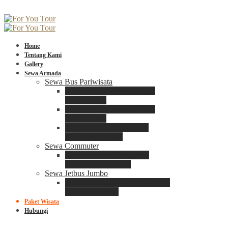
Home
Tentang Kami
Gallery
Sewa Armada
Sewa Bus Pariwisata
Bus Medium ADIPUTRO
25 – 29 Seat
Bus Medium ADIPUTRO
31 – 33 Seat
Big Bus 3+ ADIPUTRO
35 – 39 – 41 Seat
Sewa Commuter
Sewa Toyota Commuter
4 – 8 – 12 – 15 Seat
Sewa Jetbus Jumbo
Jetbus Jumbo 3+ ADIPUTRO
8 – 14 – 18 Seat
Paket Wisata
Hubungi