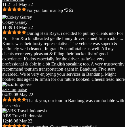
11:21 21 May 22
For you tour mantap 💯👍
Cokey Gairey
11:39 13 May 22
During Hari Raya, i decided to put my clients into For
You Tour & a kindhearted gentle funny driver named Irman a.k.a.
...
Kumis was their trusty representative. The vehicle was superb &
definitely well cleaned, fragrant & comfortable as well. All my
clients were very pleasant & filling their bucket list of good
experience. Kudos especially for the driver, as he's a very
professional & able in a bit English speaking too. A very trustworthy
recommend tourism transportation agent in Bandung. Five stars
awarded. We're very enjoying your services in Bandung. Might
booked this agent & Irman for our future booked. Cheers!!
read more
aziz turquoise
04:35 08 May 22
Thank you, our tour in Bandung was comfortable with
the service
ABS Travel Indonesia
12:46 06 Mar 22
Best service. Customer always satisfied