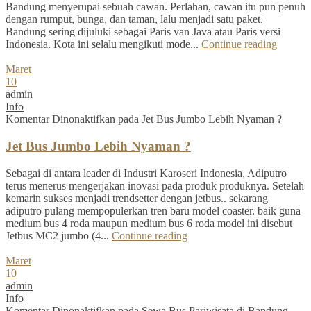
Bandung menyerupai sebuah cawan. Perlahan, cawan itu pun penuh
dengan rumput, bunga, dan taman, lalu menjadi satu paket.
Bandung sering dijuluki sebagai Paris van Java atau Paris versi
Indonesia. Kota ini selalu mengikuti mode...
Continue reading
Maret
10
admin
Info
Komentar Dinonaktifkan
pada Jet Bus Jumbo Lebih Nyaman ?
Jet Bus Jumbo Lebih Nyaman ?
Sebagai di antara leader di Industri Karoseri Indonesia, Adiputro
terus menerus mengerjakan inovasi pada produk produknya. Setelah
kemarin sukses menjadi trendsetter dengan jetbus.. sekarang
adiputro pulang mempopulerkan tren baru model coaster. baik guna
medium bus 4 roda maupun medium bus 6 roda model ini disebut
Jetbus MC2 jumbo (4...
Continue reading
Maret
10
admin
Info
Komentar Dinonaktifkan
pada Sewa Bus Pariwisata di Bandung