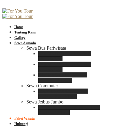
Home
Tentang Kami
Gallery
Sewa Armada
Sewa Bus Pariwisata
Bus Medium ADIPUTRO
25 – 29 Seat
Bus Medium ADIPUTRO
31 – 33 Seat
Big Bus 3+ ADIPUTRO
35 – 39 – 41 Seat
Sewa Commuter
Sewa Toyota Commuter
4 – 8 – 12 – 15 Seat
Sewa Jetbus Jumbo
Jetbus Jumbo 3+ ADIPUTRO
8 – 14 – 18 Seat
Paket Wisata
Hubungi