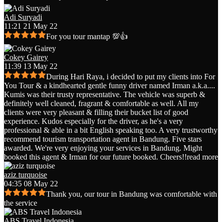
Adi Suryadi
11:21 21 May 22
For you tour mantap 💯👍
Cokey Gairey
11:39 13 May 22
During Hari Raya, i decided to put my clients into For
You Tour & a kindhearted gentle funny driver named Irman a.k.a.
...
Kumis was their trusty representative. The vehicle was superb &
definitely well cleaned, fragrant & comfortable as well. All my
clients were very pleasant & filling their bucket list of good
experience. Kudos especially for the driver, as he's a very
professional & able in a bit English speaking too. A very trustworthy
recommend tourism transportation agent in Bandung. Five stars
awarded. We're very enjoying your services in Bandung. Might
booked this agent & Irman for our future booked. Cheers!!
read more
aziz turquoise
04:35 08 May 22
Thank you, our tour in Bandung was comfortable with
the service
ABS Travel Indonesia