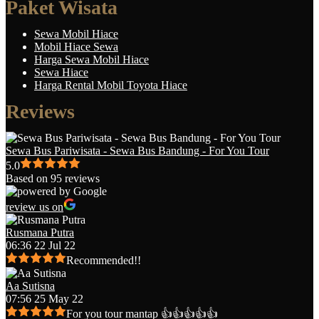
Paket Wisata
Sewa Mobil Hiace
Mobil Hiace Sewa
Harga Sewa Mobil Hiace
Sewa Hiace
Harga Rental Mobil Toyota Hiace
Reviews
Sewa Bus Pariwisata - Sewa Bus Bandung - For You Tour
5.0
Based on 95 reviews
review us on
Rusmana Putra
06:36 22 Jul 22
Recommended!!
Aa Sutisna
07:56 25 May 22
For you tour mantap 👍👍👍👍👍