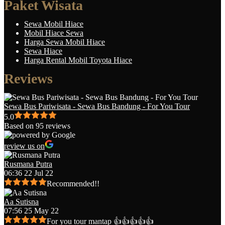
Paket Wisata
Sewa Mobil Hiace
Mobil Hiace Sewa
Harga Sewa Mobil Hiace
Sewa Hiace
Harga Rental Mobil Toyota Hiace
Reviews
Sewa Bus Pariwisata - Sewa Bus Bandung - For You Tour
5.0
Based on 95 reviews
review us on
Rusmana Putra
06:36 22 Jul 22
Recommended!!
Aa Sutisna
07:56 25 May 22
For you tour mantap 👍👍👍👍👍