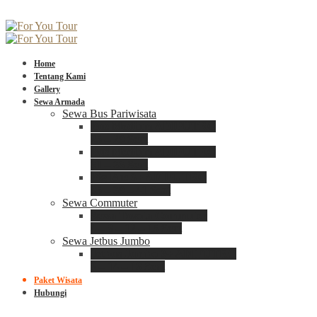
Home
Tentang Kami
Gallery
Sewa Armada
Sewa Bus Pariwisata
Bus Medium ADIPUTRO
25 – 29 Seat
Bus Medium ADIPUTRO
31 – 33 Seat
Big Bus 3+ ADIPUTRO
35 – 39 – 41 Seat
Sewa Commuter
Sewa Toyota Commuter
4 – 8 – 12 – 15 Seat
Sewa Jetbus Jumbo
Jetbus Jumbo 3+ ADIPUTRO
8 – 14 – 18 Seat
Paket Wisata
Hubungi