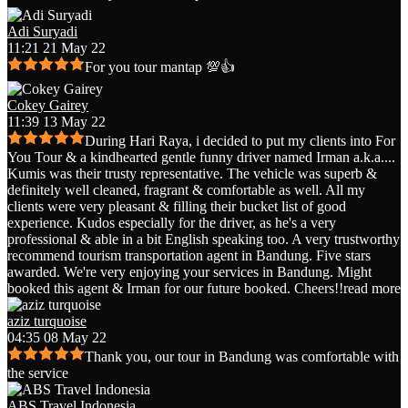
Adi Suryadi
11:21 21 May 22
For you tour mantap 💯👍
Cokey Gairey
11:39 13 May 22
During Hari Raya, i decided to put my clients into For
You Tour & a kindhearted gentle funny driver named Irman a.k.a.
...
Kumis was their trusty representative. The vehicle was superb &
definitely well cleaned, fragrant & comfortable as well. All my
clients were very pleasant & filling their bucket list of good
experience. Kudos especially for the driver, as he's a very
professional & able in a bit English speaking too. A very trustworthy
recommend tourism transportation agent in Bandung. Five stars
awarded. We're very enjoying your services in Bandung. Might
booked this agent & Irman for our future booked. Cheers!!
read more
aziz turquoise
04:35 08 May 22
Thank you, our tour in Bandung was comfortable with
the service
ABS Travel Indonesia