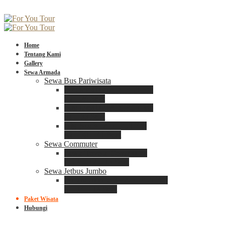
Home
Tentang Kami
Gallery
Sewa Armada
Sewa Bus Pariwisata
Bus Medium ADIPUTRO
25 – 29 Seat
Bus Medium ADIPUTRO
31 – 33 Seat
Big Bus 3+ ADIPUTRO
35 – 39 – 41 Seat
Sewa Commuter
Sewa Toyota Commuter
4 – 8 – 12 – 15 Seat
Sewa Jetbus Jumbo
Jetbus Jumbo 3+ ADIPUTRO
8 – 14 – 18 Seat
Paket Wisata
Hubungi