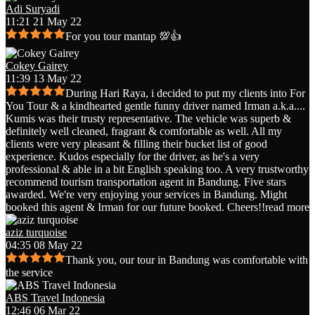
Adi Suryadi
11:21 21 May 22
For you tour mantap 💯👍
Cokey Gairey
11:39 13 May 22
During Hari Raya, i decided to put my clients into For
You Tour & a kindhearted gentle funny driver named Irman a.k.a.
...
Kumis was their trusty representative. The vehicle was superb &
definitely well cleaned, fragrant & comfortable as well. All my
clients were very pleasant & filling their bucket list of good
experience. Kudos especially for the driver, as he's a very
professional & able in a bit English speaking too. A very trustworthy
recommend tourism transportation agent in Bandung. Five stars
awarded. We're very enjoying your services in Bandung. Might
booked this agent & Irman for our future booked. Cheers!!
read more
aziz turquoise
04:35 08 May 22
Thank you, our tour in Bandung was comfortable with
the service
ABS Travel Indonesia
12:46 06 Mar 22