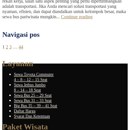
rekan kerja, salah satu aspek penting yang perlu dipertimbangkan
adalah transportasi. Jika Anda mencari solusi transportasi yang
nyaman, efisien, dan dapat diandalkan untuk kelompok besar, maka
sewa bus pariwisata mungkin...
Continue reading
Navigasi pos
1
2
3
…
44
Layanan
Sewa Toyota Commuter
4 – 8 – 12 – 15 Seat
Sewa Jetbus Jumbo
8 – 14 – 18 Seat
Sewa Bus 25 – 29 Seat
Sewa Bus 31 – 33 Seat
Big Bus 35 – 39 – 41 Seat
Daftar Harga
Syarat Dan Ketentuan
Paket Wisata