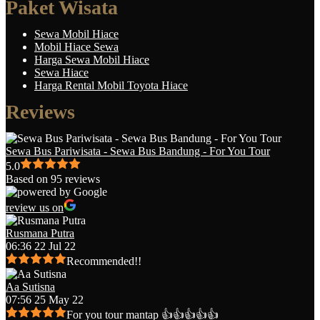
Paket Wisata
Sewa Mobil Hiace
Mobil Hiace Sewa
Harga Sewa Mobil Hiace
Sewa Hiace
Harga Rental Mobil Toyota Hiace
Reviews
Sewa Bus Pariwisata - Sewa Bus Bandung - For You Tour
5.0
Based on 95 reviews
review us on
Rusmana Putra
06:36 22 Jul 22
Recommended!!
Aa Sutisna
07:56 25 May 22
For you tour mantap 👍👍👍👍👍