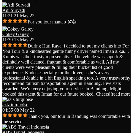
Adi Suryadi
11:21 21 May 22
For you tour mantap 💯👍
Cokey Gairey
11:39 13 May 22
During Hari Raya, i decided to put my clients into For
You Tour & a kindhearted gentle funny driver named Irman a.k.a.
...
Kumis was their trusty representative. The vehicle was superb &
definitely well cleaned, fragrant & comfortable as well. All my
clients were very pleasant & filling their bucket list of good
experience. Kudos especially for the driver, as he's a very
professional & able in a bit English speaking too. A very trustworthy
recommend tourism transportation agent in Bandung. Five stars
awarded. We're very enjoying your services in Bandung. Might
booked this agent & Irman for our future booked. Cheers!!
read more
aziz turquoise
04:35 08 May 22
Thank you, our tour in Bandung was comfortable with
the service
ABS Travel Indonesia