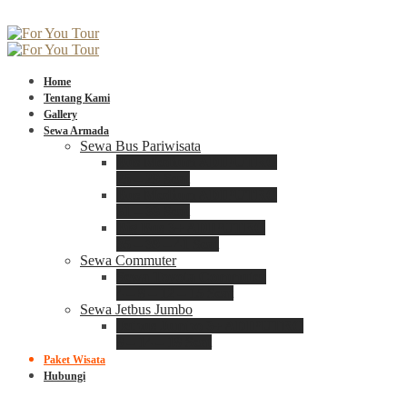
Home
Tentang Kami
Gallery
Sewa Armada
Sewa Bus Pariwisata
Bus Medium ADIPUTRO
25 – 29 Seat
Bus Medium ADIPUTRO
31 – 33 Seat
Big Bus 3+ ADIPUTRO
35 – 39 – 41 Seat
Sewa Commuter
Sewa Toyota Commuter
4 – 8 – 12 – 15 Seat
Sewa Jetbus Jumbo
Jetbus Jumbo 3+ ADIPUTRO
8 – 14 – 18 Seat
Paket Wisata
Hubungi