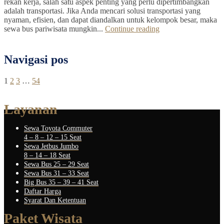
rekan kerja, salah satu aspek penting yang perlu dipertimbangkan
adalah transportasi. Jika Anda mencari solusi transportasi yang
nyaman, efisien, dan dapat diandalkan untuk kelompok besar, maka
sewa bus pariwisata mungkin...
Continue reading
Navigasi pos
1
2
3
…
54
Layanan
Sewa Toyota Commuter
4 – 8 – 12 – 15 Seat
Sewa Jetbus Jumbo
8 – 14 – 18 Seat
Sewa Bus 25 – 29 Seat
Sewa Bus 31 – 33 Seat
Big Bus 35 – 39 – 41 Seat
Daftar Harga
Syarat Dan Ketentuan
Paket Wisata