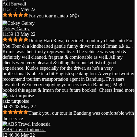
Adi Suryadi
11:21 21 May 22
For you tour mantap 💯👍
Cokey Gairey
11:39 13 May 22
During Hari Raya, i decided to put my clients into For
You Tour & a kindhearted gentle funny driver named Irman a.k.a.
...
Kumis was their trusty representative. The vehicle was superb &
definitely well cleaned, fragrant & comfortable as well. All my
clients were very pleasant & filling their bucket list of good
experience. Kudos especially for the driver, as he's a very
professional & able in a bit English speaking too. A very trustworthy
recommend tourism transportation agent in Bandung. Five stars
awarded. We're very enjoying your services in Bandung. Might
booked this agent & Irman for our future booked. Cheers!!
read more
aziz turquoise
04:35 08 May 22
Thank you, our tour in Bandung was comfortable with
the service
ABS Travel Indonesia
12:46 06 Mar 22