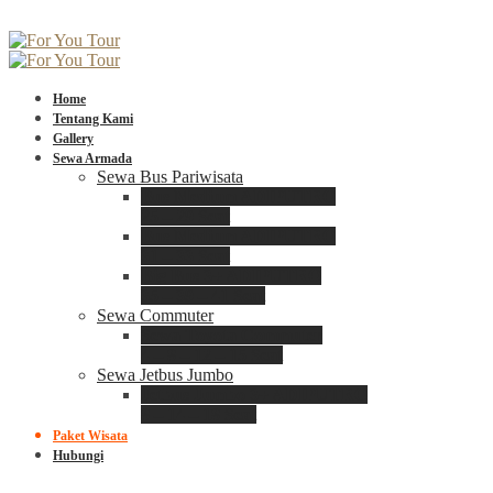
Home
Tentang Kami
Gallery
Sewa Armada
Sewa Bus Pariwisata
Bus Medium ADIPUTRO
25 – 29 Seat
Bus Medium ADIPUTRO
31 – 33 Seat
Big Bus 3+ ADIPUTRO
35 – 39 – 41 Seat
Sewa Commuter
Sewa Toyota Commuter
4 – 8 – 12 – 15 Seat
Sewa Jetbus Jumbo
Jetbus Jumbo 3+ ADIPUTRO
8 – 14 – 18 Seat
Paket Wisata
Hubungi