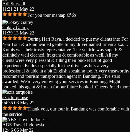
Adi Suryadi
11:21 21 May 22
For you tour mantap 💯👍
Cokey Gairey
11:39 13 May 22
During Hari Raya, i decided to put my clients into For
You Tour & a kindhearted gentle funny driver named Irman a.k.a.
...
Kumis was their trusty representative. The vehicle was superb &
definitely well cleaned, fragrant & comfortable as well. All my
clients were very pleasant & filling their bucket list of good
experience. Kudos especially for the driver, as he's a very
professional & able in a bit English speaking too. A very trustworthy
recommend tourism transportation agent in Bandung. Five stars
awarded. We're very enjoying your services in Bandung. Might
booked this agent & Irman for our future booked. Cheers!!
read more
aziz turquoise
04:35 08 May 22
Thank you, our tour in Bandung was comfortable with
the service
ABS Travel Indonesia
12:46 06 Mar 22