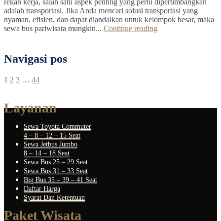
rekan kerja, salah satu aspek penting yang perlu dipertimbangkan
adalah transportasi. Jika Anda mencari solusi transportasi yang
nyaman, efisien, dan dapat diandalkan untuk kelompok besar, maka
sewa bus pariwisata mungkin...
Continue reading
Navigasi pos
1
2
3
…
44
Layanan
Sewa Toyota Commuter
4 – 8 – 12 – 15 Seat
Sewa Jetbus Jumbo
8 – 14 – 18 Seat
Sewa Bus 25 – 29 Seat
Sewa Bus 31 – 33 Seat
Big Bus 35 – 39 – 41 Seat
Daftar Harga
Syarat Dan Ketentuan
Paket Wisata