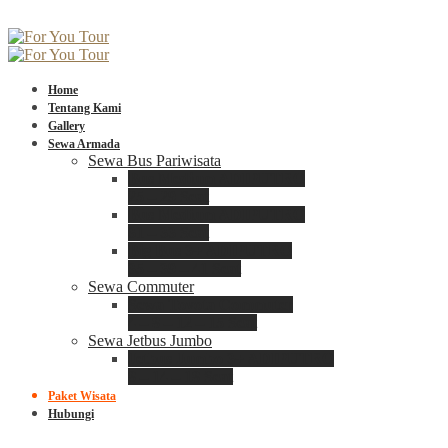
Home
Tentang Kami
Gallery
Sewa Armada
Sewa Bus Pariwisata
Bus Medium ADIPUTRO
25 – 29 Seat
Bus Medium ADIPUTRO
31 – 33 Seat
Big Bus 3+ ADIPUTRO
35 – 39 – 41 Seat
Sewa Commuter
Sewa Toyota Commuter
4 – 8 – 12 – 15 Seat
Sewa Jetbus Jumbo
Jetbus Jumbo 3+ ADIPUTRO
8 – 14 – 18 Seat
Paket Wisata
Hubungi