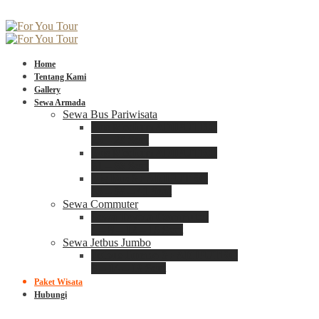
Home
Tentang Kami
Gallery
Sewa Armada
Sewa Bus Pariwisata
Bus Medium ADIPUTRO
25 – 29 Seat
Bus Medium ADIPUTRO
31 – 33 Seat
Big Bus 3+ ADIPUTRO
35 – 39 – 41 Seat
Sewa Commuter
Sewa Toyota Commuter
4 – 8 – 12 – 15 Seat
Sewa Jetbus Jumbo
Jetbus Jumbo 3+ ADIPUTRO
8 – 14 – 18 Seat
Paket Wisata
Hubungi