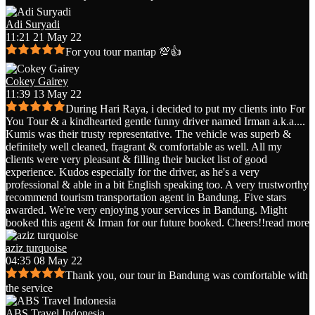
Adi Suryadi
11:21 21 May 22
For you tour mantap 💯👍
Cokey Gairey
11:39 13 May 22
During Hari Raya, i decided to put my clients into For
You Tour & a kindhearted gentle funny driver named Irman a.k.a.
...
Kumis was their trusty representative. The vehicle was superb &
definitely well cleaned, fragrant & comfortable as well. All my
clients were very pleasant & filling their bucket list of good
experience. Kudos especially for the driver, as he's a very
professional & able in a bit English speaking too. A very trustworthy
recommend tourism transportation agent in Bandung. Five stars
awarded. We're very enjoying your services in Bandung. Might
booked this agent & Irman for our future booked. Cheers!!
read more
aziz turquoise
04:35 08 May 22
Thank you, our tour in Bandung was comfortable with
the service
ABS Travel Indonesia