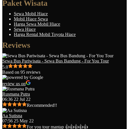
Paket Wisata
Sewa Mobil Hiace
Mobil Hiace Sewa
Harga Sewa Mobil Hiace
Sewa Hiace
Harga Rental Mobil Toyota Hiace
Reviews
Sewa Bus Pariwisata - Sewa Bus Bandung - For You Tour
5.0
Based on 95 reviews
review us on
Rusmana Putra
06:36 22 Jul 22
Recommended!!
Aa Sutisna
07:56 25 May 22
For you tour mantap 👍👍👍👍👍