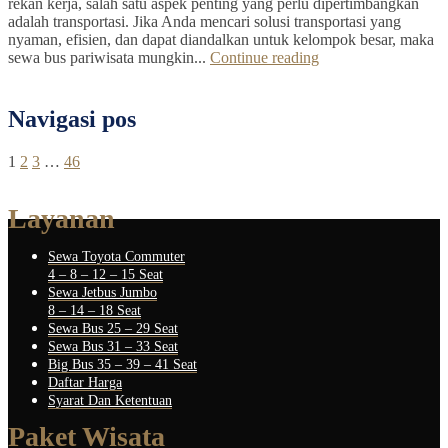
rekan kerja, salah satu aspek penting yang perlu dipertimbangkan
adalah transportasi. Jika Anda mencari solusi transportasi yang
nyaman, efisien, dan dapat diandalkan untuk kelompok besar, maka
sewa bus pariwisata mungkin...
Continue reading
Navigasi pos
1
2
3
…
46
Layanan
Sewa Toyota Commuter
4 – 8 – 12 – 15 Seat
Sewa Jetbus Jumbo
8 – 14 – 18 Seat
Sewa Bus 25 – 29 Seat
Sewa Bus 31 – 33 Seat
Big Bus 35 – 39 – 41 Seat
Daftar Harga
Syarat Dan Ketentuan
Paket Wisata