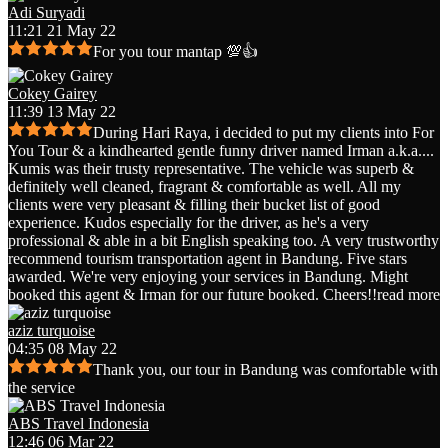
Adi Suryadi
11:21 21 May 22
For you tour mantap 💯👍
Cokey Gairey
11:39 13 May 22
During Hari Raya, i decided to put my clients into For
You Tour & a kindhearted gentle funny driver named Irman a.k.a.
...
Kumis was their trusty representative. The vehicle was superb &
definitely well cleaned, fragrant & comfortable as well. All my
clients were very pleasant & filling their bucket list of good
experience. Kudos especially for the driver, as he's a very
professional & able in a bit English speaking too. A very trustworthy
recommend tourism transportation agent in Bandung. Five stars
awarded. We're very enjoying your services in Bandung. Might
booked this agent & Irman for our future booked. Cheers!!
read more
aziz turquoise
04:35 08 May 22
Thank you, our tour in Bandung was comfortable with
the service
ABS Travel Indonesia
12:46 06 Mar 22