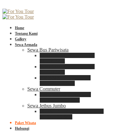
Home
Tentang Kami
Gallery
Sewa Armada
Sewa Bus Pariwisata
Bus Medium ADIPUTRO
25 – 29 Seat
Bus Medium ADIPUTRO
31 – 33 Seat
Big Bus 3+ ADIPUTRO
35 – 39 – 41 Seat
Sewa Commuter
Sewa Toyota Commuter
4 – 8 – 12 – 15 Seat
Sewa Jetbus Jumbo
Jetbus Jumbo 3+ ADIPUTRO
8 – 14 – 18 Seat
Paket Wisata
Hubungi