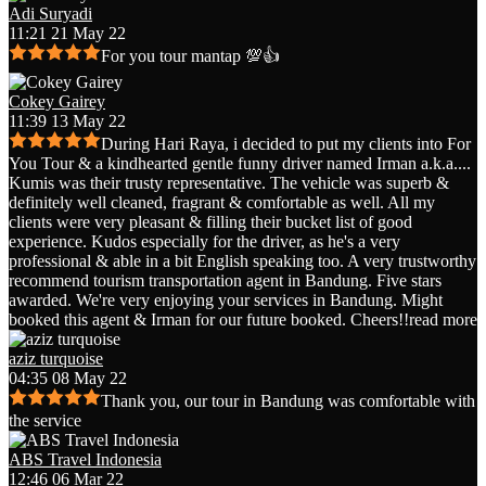
Adi Suryadi
11:21 21 May 22
For you tour mantap 💯👍
Cokey Gairey
11:39 13 May 22
During Hari Raya, i decided to put my clients into For
You Tour & a kindhearted gentle funny driver named Irman a.k.a.
...
Kumis was their trusty representative. The vehicle was superb &
definitely well cleaned, fragrant & comfortable as well. All my
clients were very pleasant & filling their bucket list of good
experience. Kudos especially for the driver, as he's a very
professional & able in a bit English speaking too. A very trustworthy
recommend tourism transportation agent in Bandung. Five stars
awarded. We're very enjoying your services in Bandung. Might
booked this agent & Irman for our future booked. Cheers!!
read more
aziz turquoise
04:35 08 May 22
Thank you, our tour in Bandung was comfortable with
the service
ABS Travel Indonesia
12:46 06 Mar 22