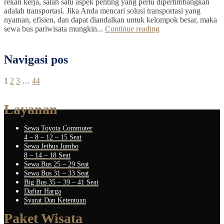
rekan kerja, salah satu aspek penting yang perlu dipertimbangkan
adalah transportasi. Jika Anda mencari solusi transportasi yang
nyaman, efisien, dan dapat diandalkan untuk kelompok besar, maka
sewa bus pariwisata mungkin...
Continue reading
Navigasi pos
1
2
3
…
44
Layanan
Sewa Toyota Commuter
4 – 8 – 12 – 15 Seat
Sewa Jetbus Jumbo
8 – 14 – 18 Seat
Sewa Bus 25 – 29 Seat
Sewa Bus 31 – 33 Seat
Big Bus 35 – 39 – 41 Seat
Daftar Harga
Syarat Dan Ketentuan
Paket Wisata