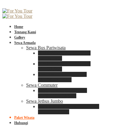
Home
Tentang Kami
Gallery
Sewa Armada
Sewa Bus Pariwisata
Bus Medium ADIPUTRO
25 – 29 Seat
Bus Medium ADIPUTRO
31 – 33 Seat
Big Bus 3+ ADIPUTRO
35 – 39 – 41 Seat
Sewa Commuter
Sewa Toyota Commuter
4 – 8 – 12 – 15 Seat
Sewa Jetbus Jumbo
Jetbus Jumbo 3+ ADIPUTRO
8 – 14 – 18 Seat
Paket Wisata
Hubungi