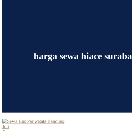
harga sewa hiace surab
Juli
7