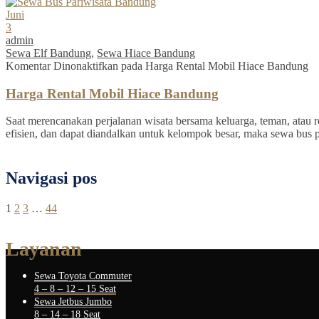
Juni
3
admin
Sewa Elf Bandung
,
Sewa Hiace Bandung
Komentar Dinonaktifkan
pada Harga Rental Mobil Hiace Bandung
Harga Rental Mobil Hiace Bandung
Saat merencanakan perjalanan wisata bersama keluarga, teman, atau re
efisien, dan dapat diandalkan untuk kelompok besar, maka sewa bus 
Navigasi pos
1
2
3
…
44
Layanan
Sewa Toyota Commuter
4 – 8 – 12 – 15 Seat
Sewa Jetbus Jumbo
8 – 14 – 18 Seat