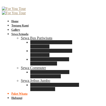
Home
Tentang Kami
Gallery
Sewa Armada
Sewa Bus Pariwisata
Bus Medium ADIPUTRO
25 – 29 Seat
Bus Medium ADIPUTRO
31 – 33 Seat
Big Bus 3+ ADIPUTRO
35 – 39 – 41 Seat
Sewa Commuter
Sewa Toyota Commuter
4 – 8 – 12 – 15 Seat
Sewa Jetbus Jumbo
Jetbus Jumbo 3+ ADIPUTRO
8 – 14 – 18 Seat
Paket Wisata
Hubungi