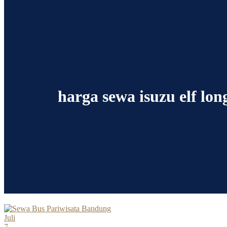
harga sewa isuzu elf lon
Juli
7