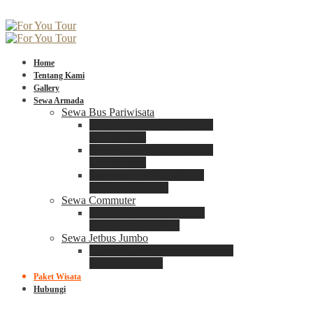
Home
Tentang Kami
Gallery
Sewa Armada
Sewa Bus Pariwisata
Bus Medium ADIPUTRO
25 – 29 Seat
Bus Medium ADIPUTRO
31 – 33 Seat
Big Bus 3+ ADIPUTRO
35 – 39 – 41 Seat
Sewa Commuter
Sewa Toyota Commuter
4 – 8 – 12 – 15 Seat
Sewa Jetbus Jumbo
Jetbus Jumbo 3+ ADIPUTRO
8 – 14 – 18 Seat
Paket Wisata
Hubungi