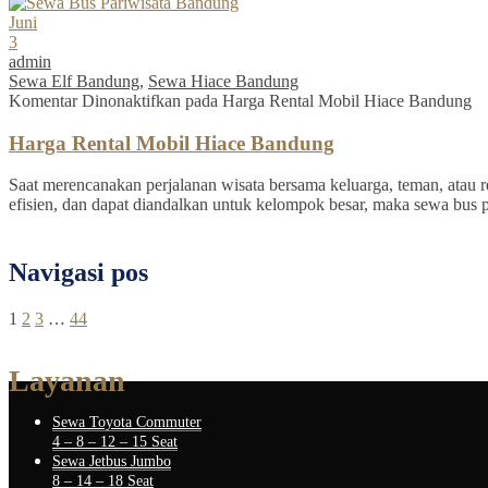
Juni
3
admin
Sewa Elf Bandung
,
Sewa Hiace Bandung
Komentar Dinonaktifkan
pada Harga Rental Mobil Hiace Bandung
Harga Rental Mobil Hiace Bandung
Saat merencanakan perjalanan wisata bersama keluarga, teman, atau re
efisien, dan dapat diandalkan untuk kelompok besar, maka sewa bus 
Navigasi pos
1
2
3
…
44
Layanan
Sewa Toyota Commuter
4 – 8 – 12 – 15 Seat
Sewa Jetbus Jumbo
8 – 14 – 18 Seat