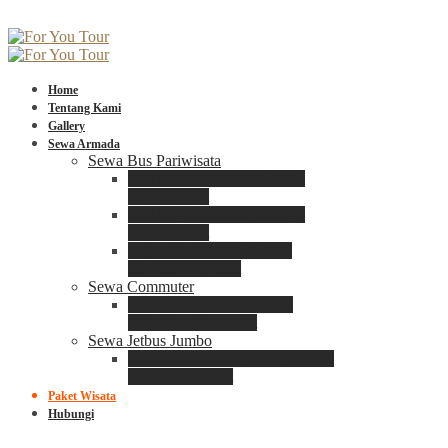
Home
Tentang Kami
Gallery
Sewa Armada
Sewa Bus Pariwisata
Bus Medium ADIPUTRO
25 – 29 Seat
Bus Medium ADIPUTRO
31 – 33 Seat
Big Bus 3+ ADIPUTRO
35 – 39 – 41 Seat
Sewa Commuter
Sewa Toyota Commuter
4 – 8 – 12 – 15 Seat
Sewa Jetbus Jumbo
Jetbus Jumbo 3+ ADIPUTRO
8 – 14 – 18 Seat
Paket Wisata
Hubungi