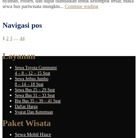
nyaman, efisien, dan dapat diandalkan untuk kelompok besar, maka
sewa bus pariwisata mungkin...
Continue reading
Navigasi pos
1
2
3
…
44
Layanan
Sewa Toyota Commuter
4 – 8 – 12 – 15 Seat
Sewa Jetbus Jumbo
8 – 14 – 18 Seat
Sewa Bus 25 – 29 Seat
Sewa Bus 31 – 33 Seat
Big Bus 35 – 39 – 41 Seat
Daftar Harga
Syarat Dan Ketentuan
Paket Wisata
Sewa Mobil Hiace