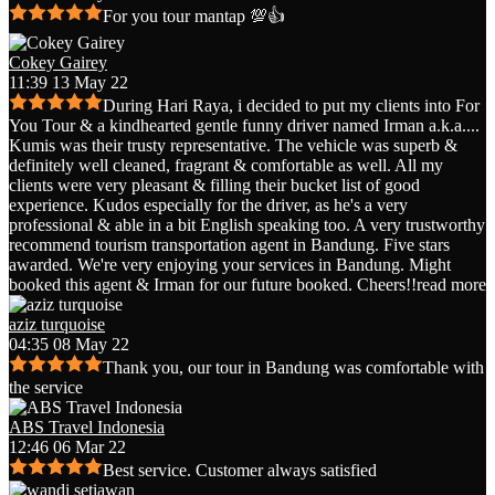
For you tour mantap 💯👍
Cokey Gairey
11:39 13 May 22
During Hari Raya, i decided to put my clients into For
You Tour & a kindhearted gentle funny driver named Irman a.k.a.
...
Kumis was their trusty representative. The vehicle was superb &
definitely well cleaned, fragrant & comfortable as well. All my
clients were very pleasant & filling their bucket list of good
experience. Kudos especially for the driver, as he's a very
professional & able in a bit English speaking too. A very trustworthy
recommend tourism transportation agent in Bandung. Five stars
awarded. We're very enjoying your services in Bandung. Might
booked this agent & Irman for our future booked. Cheers!!
read more
aziz turquoise
04:35 08 May 22
Thank you, our tour in Bandung was comfortable with
the service
ABS Travel Indonesia
12:46 06 Mar 22
Best service. Customer always satisfied