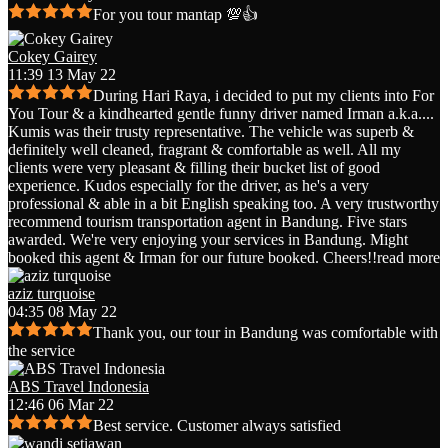
For you tour mantap 💯👍
Cokey Gairey
11:39 13 May 22
During Hari Raya, i decided to put my clients into For
You Tour & a kindhearted gentle funny driver named Irman a.k.a.
...
Kumis was their trusty representative. The vehicle was superb &
definitely well cleaned, fragrant & comfortable as well. All my
clients were very pleasant & filling their bucket list of good
experience. Kudos especially for the driver, as he's a very
professional & able in a bit English speaking too. A very trustworthy
recommend tourism transportation agent in Bandung. Five stars
awarded. We're very enjoying your services in Bandung. Might
booked this agent & Irman for our future booked. Cheers!!
read more
aziz turquoise
04:35 08 May 22
Thank you, our tour in Bandung was comfortable with
the service
ABS Travel Indonesia
12:46 06 Mar 22
Best service. Customer always satisfied