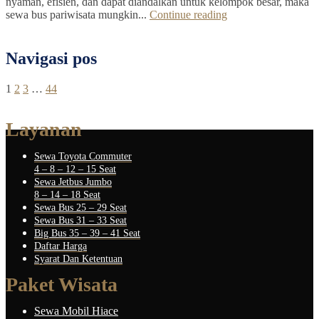
nyaman, efisien, dan dapat diandalkan untuk kelompok besar, maka
sewa bus pariwisata mungkin...
Continue reading
Navigasi pos
1
2
3
…
44
Layanan
Sewa Toyota Commuter
4 – 8 – 12 – 15 Seat
Sewa Jetbus Jumbo
8 – 14 – 18 Seat
Sewa Bus 25 – 29 Seat
Sewa Bus 31 – 33 Seat
Big Bus 35 – 39 – 41 Seat
Daftar Harga
Syarat Dan Ketentuan
Paket Wisata
Sewa Mobil Hiace