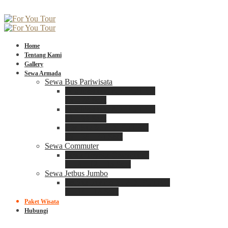
Home
Tentang Kami
Gallery
Sewa Armada
Sewa Bus Pariwisata
Bus Medium ADIPUTRO
25 – 29 Seat
Bus Medium ADIPUTRO
31 – 33 Seat
Big Bus 3+ ADIPUTRO
35 – 39 – 41 Seat
Sewa Commuter
Sewa Toyota Commuter
4 – 8 – 12 – 15 Seat
Sewa Jetbus Jumbo
Jetbus Jumbo 3+ ADIPUTRO
8 – 14 – 18 Seat
Paket Wisata
Hubungi