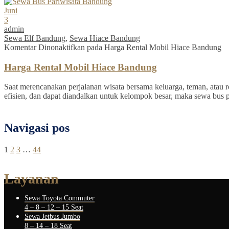
Juni
3
admin
Sewa Elf Bandung
,
Sewa Hiace Bandung
Komentar Dinonaktifkan
pada Harga Rental Mobil Hiace Bandung
Harga Rental Mobil Hiace Bandung
Saat merencanakan perjalanan wisata bersama keluarga, teman, atau re
efisien, dan dapat diandalkan untuk kelompok besar, maka sewa bus 
Navigasi pos
1
2
3
…
44
Layanan
Sewa Toyota Commuter
4 – 8 – 12 – 15 Seat
Sewa Jetbus Jumbo
8 – 14 – 18 Seat