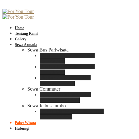
Home
Tentang Kami
Gallery
Sewa Armada
Sewa Bus Pariwisata
Bus Medium ADIPUTRO
25 – 29 Seat
Bus Medium ADIPUTRO
31 – 33 Seat
Big Bus 3+ ADIPUTRO
35 – 39 – 41 Seat
Sewa Commuter
Sewa Toyota Commuter
4 – 8 – 12 – 15 Seat
Sewa Jetbus Jumbo
Jetbus Jumbo 3+ ADIPUTRO
8 – 14 – 18 Seat
Paket Wisata
Hubungi