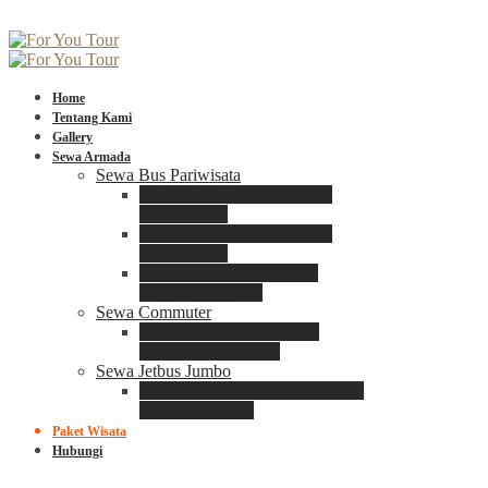
Home
Tentang Kami
Gallery
Sewa Armada
Sewa Bus Pariwisata
Bus Medium ADIPUTRO
25 – 29 Seat
Bus Medium ADIPUTRO
31 – 33 Seat
Big Bus 3+ ADIPUTRO
35 – 39 – 41 Seat
Sewa Commuter
Sewa Toyota Commuter
4 – 8 – 12 – 15 Seat
Sewa Jetbus Jumbo
Jetbus Jumbo 3+ ADIPUTRO
8 – 14 – 18 Seat
Paket Wisata
Hubungi