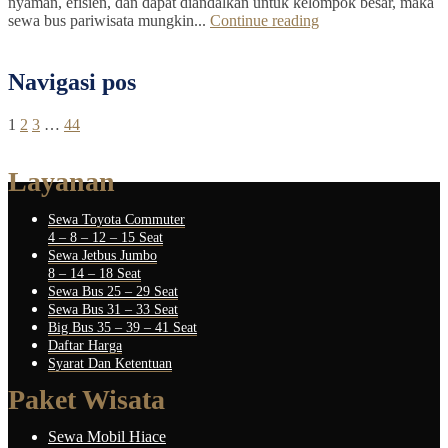
nyaman, efisien, dan dapat diandalkan untuk kelompok besar, maka
sewa bus pariwisata mungkin...
Continue reading
Navigasi pos
1
2
3
…
44
Layanan
Sewa Toyota Commuter
4 – 8 – 12 – 15 Seat
Sewa Jetbus Jumbo
8 – 14 – 18 Seat
Sewa Bus 25 – 29 Seat
Sewa Bus 31 – 33 Seat
Big Bus 35 – 39 – 41 Seat
Daftar Harga
Syarat Dan Ketentuan
Paket Wisata
Sewa Mobil Hiace