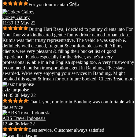
For you tour mantap 💯👍
Cokey Gairey
11:39 13 May 22
During Hari Raya, i decided to put my clients into For
You Tour & a kindhearted gentle funny driver named Irman a.k.a.
...
Kumis was their trusty representative. The vehicle was superb &
definitely well cleaned, fragrant & comfortable as well. All my
clients were very pleasant & filling their bucket list of good
experience. Kudos especially for the driver, as he's a very
professional & able in a bit English speaking too. A very trustworthy
recommend tourism transportation agent in Bandung. Five stars
awarded. We're very enjoying your services in Bandung. Might
booked this agent & Irman for our future booked. Cheers!!
read more
aziz turquoise
04:35 08 May 22
Thank you, our tour in Bandung was comfortable with
the service
ABS Travel Indonesia
12:46 06 Mar 22
Best service. Customer always satisfied